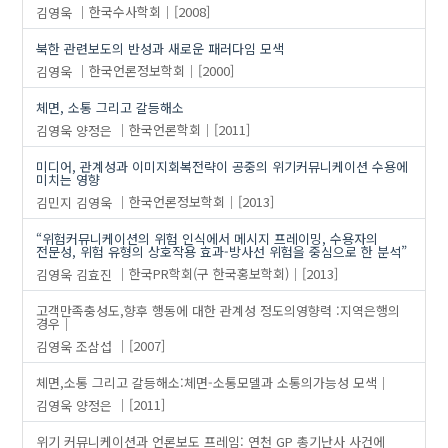
김영욱
한국수사학회
[2008]
북한 관련보도의 반성과 새로운 패러다임 모색
김영욱
한국언론정보학회
[2000]
체면, 소통 그리고 갈등해소
김영욱
양정은
한국언론학회
[2011]
미디어, 관계성과 이미지회복전략이 공중의 위기커뮤니케이션 수용에
미치는 영향
김민지
김영욱
한국언론정보학회
[2013]
“위험커뮤니케이션의 위험 인식에서 메시지 프레이밍, 수용자의
전문성, 위험 유형의 상호작용 효과-방사선 위험을 중심으로 한 분석”
김영욱
김효진
한국PR학회(구 한국홍보학회)
[2013]
고객만족충성도,향후 행동에 대한 관계성 정도의영향력 :지역은행의
경우
김영욱
조삼섭
[2007]
체면,소통 그리고 갈등해소:체면-소통모델과 소통의가능성 모색
김영욱
양정은
[2011]
위기 커뮤니케이션과 언론보도 프레임: 연천 GP 총기난사 사건에