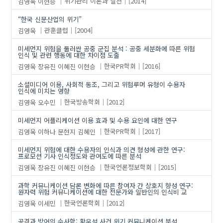
김영욱
이현승
위기관리 이론과 실천
[2014]
“한국 신문산업의 위기”
김영욱
관훈클럽
[2004]
미세먼지 위험을 둘러싼 공중 군집 분석 : 공중 세분화에 따른 위험
인식 및 관련 행동에 대한 차이점 도출
김영욱
장유진
이혜진
이현승
한국PR학회
[2016]
소셜미디어 이용, 사회적 동조, 그리고 위험루머 유형이 수용자
인식에 미치는 영향
김영욱
오수민
한국방송학회
[2012]
미세먼지 어플리케이션 이용 효과 및 수용 요인에 대한 연구
김영욱
이하나
문현지
김혜인
한국PR학회
[2017]
미세먼지 위험에 대한 수용자의 인식과 의견 형성에 관한 연구:
프로모션 기사 인식정도와 관여도에 따른 분석
김영욱
장유진
이혜진
이현승
한국언론정보학회
[2015]
과학 커뮤니케이션 담론 변화에 따른 참여자 간 상호지 향성 연구:
원자력 위험 커뮤니케이션에 대한 전문가와 일반인의 인식비 교
김영욱
이세민
한국언론학회
[2012]
공격과 방어의 수사학: 황우석 사건 위기 커뮤니케이션 분석