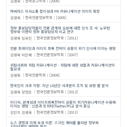
김영욱
한국광고학회
[2006]
하버마스 의사소통 합리성과 PR 커뮤니케이션 의미의 확장
김영욱
한국언론정보학회
[2005]
정부 홍보담당자들의 언론 관계와 오보에 대한 인식 조 사: 노무현
정부와 이명박 정부 홍보담당자 비교 연구
김영욱
임유진
한국언론정보학회
[2011]
언론 프레이밍과 이미지 회복 전략이 공중의 위기 인식에 미치는 영향
김영욱
박은혜
한국언론정보학회
[2007]
위험사회와 위험 커뮤니케이션 - 위험에 대한 성찰과 커뮤니케이션의
필요성
김영욱
한국언론학회
[2006]
한국인의 사과 지형: 지난 10년간 사과문의 조직 및 유형 별 분석
김영욱
양정은
한국언론정보학회
[2012]
미디어, 관계성과 이미지회복전략이 공중의 위기커뮤니케이션 수용에
미치는 영향 : 신문과 트위터(Twitter)비교 분석 중심
김민지
김영욱
한국언론정보학회
[2013]
소스 경쟁과 의제 속성 의존: 스크린 쿼터를 둘러싼 정부와
시민단체의 영향력 분석