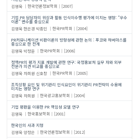
김영욱
한국언론정보학회
[2007]
기업 PR 담당자의 위상과 활동 인식이수행 평가에 미치는 영향: "우수
이론" 변수를 중심으로
김영욱
한은경
박종민
한국PR학회
[2004]
PR커뮤니케이션 비판이론의 방향성에 관한 논의 : 푸코와 하버마스를
중심으로 한 전개
김영욱
박정윤
한국PR학회
[2006]
정책PR의 평가 지표 개발에 관한 연구: 국정홍보처 실무 자와 외부
전문가 의견 비교를 중심으로
김영욱
차희원
신호창
한국PR학회
[2005]
조직상황 요인 및 위기관리 인식요인이 위기관리 PR전략의 수용에
미치는 영향 연구
김영욱
차희원
한국광고홍보학회
[2004]
기업 평판을 이용한 PR 책임성 모델 연구
김영욱
한국홍보학회
[2001]
한국인의 사과 지형
김영욱
양정은
한국언론정보학회
[2012]