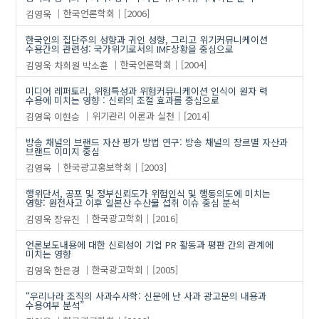
김영욱
한국언론학회
[2006]
한국인의 집단주의 성향과 귀인 성향, 그리고 위기커뮤니케이션
수용간의 관련성: 국가위기로서의 IMF상황을 중심으로
김영욱
차희원
박소훈
한국언론학회
[2004]
미디어 레퍼토리, 위험특성과 위험커뮤니케이션 인식이 원자 력
수용에 미치는 영향 : 신뢰의 조절 효과를 중심으로
김영욱
이현승
위기관리 이론과 실천
[2014]
방송 채널의 브랜드 자산 평가 방법 연구: 방송 채널의 장르별 자산과
브랜드 이미지 중심
김영욱
한국광고홍보학회
[2003]
행위단서, 공포 및 정부신뢰도가 위험인식 및 행동의도에 미치는
영향: 원전사고 이후 일본산 수산물 섭취 이슈 중심 분석
김영욱
장유진
한국광고학회
[2016]
언론보도내용에 대한 신뢰성이 기업 PR 활동과 평판 간의 관계에
미치는 영향
김영욱
한은경
한국광고학회
[2005]
“우리나라 조직의 사과수사학: 신문에 난 사과 광고문의 내용과
수용여부 분석”