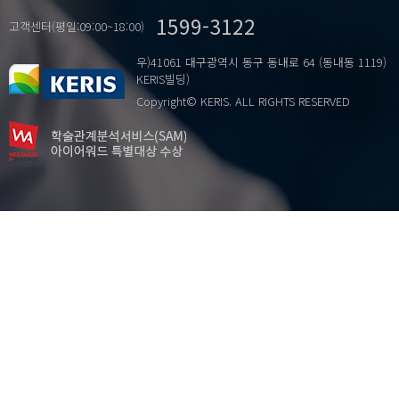
교사학습공동체
1599-3122
교육적 실천
고객센터(평일:09:00~18:00)
연구 동향
우)41061 대구광역시 동구 동내로 64 (동내동 1119)
예비교사교육
KERIS빌딩)
체육교육
Copyright© KERIS. ALL RIGHTS RESERVED
체육수업전문성
초등
초등학생
현직교사교육