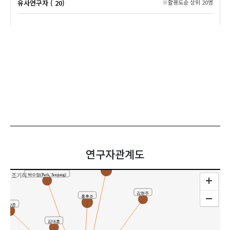
유사연구자 ( 20)
※활용도순 상위 20명
연구자관계도
이지혜
조기희
박수정(Park, Soojung)
김현주
홍후조
남상준
김대훈