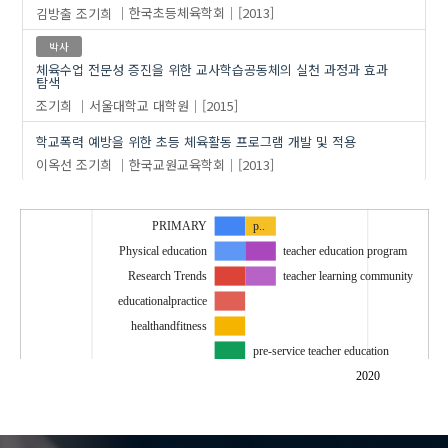
김방출
조기희
한국초등체육학회
[2013]
박사
체육수업 전문성 증진을 위한 교사학습공동체의 실천 과정과 효과
탐색
조기희
서울대학교 대학원
[2015]
학교폭력 예방을 위한 초등 체육활동 프로그램 개발 및 적용
이옥선
조기희
한국교원교육학회
[2013]
PRIMARY
p..
Physical education
teacher education program
Research Trends
teacher learning community
educationalpractice
healthandfitness
pre-service teacher education
primary school student
2020
건강 및 체력
교사교육 프로그램
…