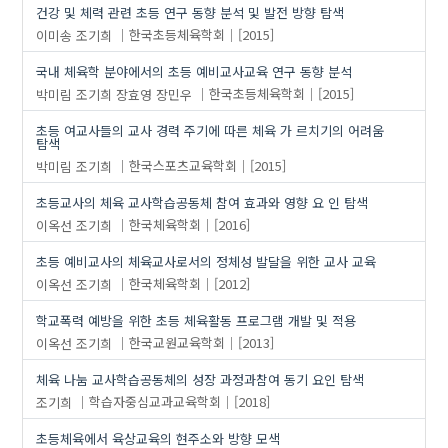
건강 및 체력 관련 초등 연구 동향 분석 및 발전 방향 탐색
이미송
조기희
한국초등체육학회
[2015]
국내 체육학 분야에서의 초등 예비교사교육 연구 동향 분석
박미림
조기희
장효영
장민우
한국초등체육학회
[2015]
초등 여교사들의 교사 경력 주기에 따른 체육 가 르치기의 어려움
탐색
박미림
조기희
한국스포츠교육학회
[2015]
초등교사의 체육 교사학습공동체 참여 효과와 영향 요 인 탐색
이옥선
조기희
한국체육학회
[2016]
초등 예비교사의 체육교사로서의 정체성 발달을 위한 교사 교육
이옥선
조기희
한국체육학회
[2012]
학교폭력 예방을 위한 초등 체육활동 프로그램 개발 및 적용
이옥선
조기희
한국교원교육학회
[2013]
체육 나눔 교사학습공동체의 성장 과정과참여 동기 요인 탐색
조기희
학습자중심교과교육학회
[2018]
초등체육에서 육상교육의 현주소와 방향 모색