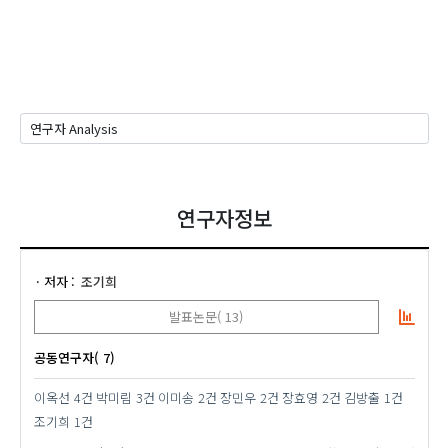
연구자정보
저자
조기희
발표논문( 13)
공동연구자( 7)
이옥선
4건
박미림
3건
이미송
2건
장민우
2건
장효영
2건
김방출
1건
조기희
1건