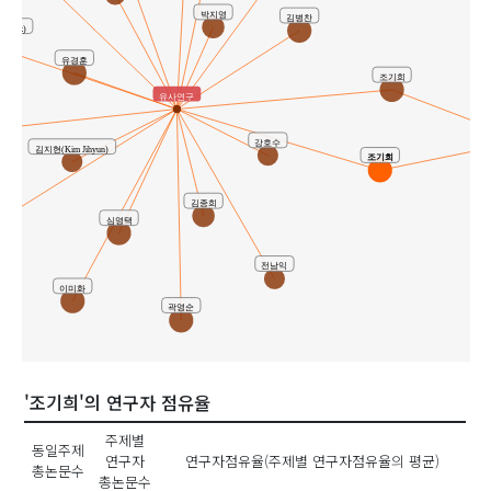
박지영
김병찬
 Kwak)
유경훈
조기희
유사연구
강호수
김지현(Kim Jihyun)
조기희
김종희
석
심영택
전남익
이미화
곽영순
'조기희'의 연구자 점유율
주제별
동일주제
연구자
연구자점유율(주제별 연구자점유율의 평균)
총논문수
총논문수