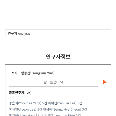
연구자정보
저자
임동선(Dongsun Yim)
발표논문( 15)
공동연구자( 23)
양윤희(Yoonhee Yang)
5건
이여진(Yeo Jin Lee)
3건
이지연(Jiyeon Lee)
3건
천성혜(Seong Hye Cheon)
3건
한지윤(Jiyun Han)
3건
김신영(Shinyoung Kim)
2건