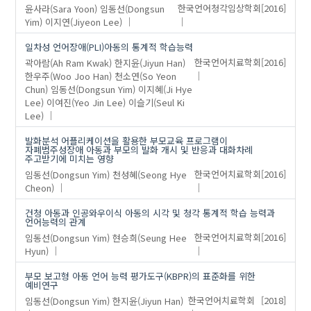
윤사라(Sara Yoon)
임동선(Dongsun
한국언어청각임상학회
[2016]
Yim)
이지연(Jiyeon Lee)
일차성 언어장애(PLI)아동의 통계적 학습능력
곽아람(Ah Ram Kwak)
한지윤(Jiyun Han)
한국언어치료학회
[2016]
한우주(Woo Joo Han)
천소연(So Yeon
Chun)
임동선(Dongsun Yim)
이지혜(Ji Hye
Lee)
이여진(Yeo Jin Lee)
이슬기(Seul Ki
Lee)
발화분석 어플리케이션을 활용한 부모교육 프로그램이
자폐범주성장애 아동과 부모의 발화 개시 및 반응과 대화차례
주고받기에 미치는 영향
임동선(Dongsun Yim)
천성혜(Seong Hye
한국언어치료학회
[2016]
Cheon)
건청 아동과 인공와우이식 아동의 시각 및 청각 통계적 학습 능력과
언어능력의 관계
임동선(Dongsun Yim)
현승희(Seung Hee
한국언어치료학회
[2016]
Hyun)
부모 보고형 아동 언어 능력 평가도구(KBPR)의 표준화를 위한
예비연구
임동선(Dongsun Yim)
한지윤(Jiyun Han)
한국언어치료학회
[2018]