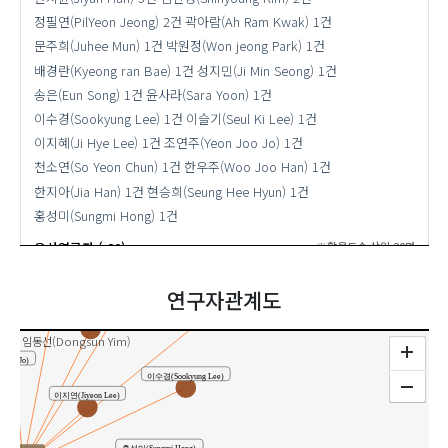
정필연(PilYeon Jeong)
2건
곽아람(Ah Ram Kwak)
1건
문주희(Juhee Mun)
1건
박원정(Won jeong Park)
1건
배경란(Kyeong ran Bae)
1건
성지민(Ji Min Seong)
1건
송은(Eun Song)
1건
윤사라(Sara Yoon)
1건
이수경(Sookyung Lee)
1건
이슬기(Seul Ki Lee)
1건
이지혜(Ji Hye Lee)
1건
조연주(Yeon Joo Jo)
1건
천소연(So Yeon Chun)
1건
한우주(Woo Joo Han)
1건
한지아(Jia Han)
1건
현승희(Seung Hee Hyun)
1건
홍성미(Sungmi Hong)
1건
양윤희(Yoonhee Yang)
유사연구자 ( 20)
※활용도순 상위 20명
성지민(Ji Min Seong)
nyoung Kim)
연구자관계도
문주희(Juhee Mun)
배경란(Kyeong ran Bae)
임동선(Dongsun Yim)
Joo Jo)
이수경(Sookyung Lee)
이지연(Jiyeon Lee)
홍성미(Sungmi Hong)