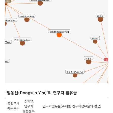
공동연구
한지아(Jia Han)
배소영
ong Hye Cheon)
정경
임동선(Dongsun Yim)
백은아
한지윤(Jiyun Han)
ara Yoon)
이원령
유사연
un Song)
하지완(Ji-Wan Ha)
손진경(Jink
김우리
'임동선(Dongsun Yim)'의 연구자 점유율
임동선(Dongsun Yim)
주제별
동일주제
연구자
연구자점유율(주제별 연구자점유율의 평균)
총논문수
황민아(Mina Hwang)
총논문수
김길순