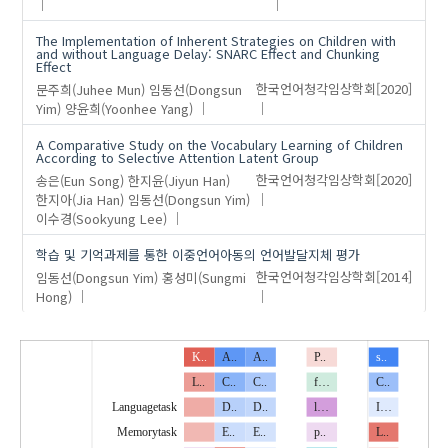
The Implementation of Inherent Strategies on Children with
and without Language Delay: SNARC Effect and Chunking
Effect
문주희(Juhee Mun)
임동선(Dongsun
한국언어청각임상학회
[2020]
Yim)
양윤희(Yoonhee Yang)
A Comparative Study on the Vocabulary Learning of Children
According to Selective Attention Latent Group
송은(Eun Song)
한지윤(Jiyun Han)
한국언어청각임상학회
[2020]
한지아(Jia Han)
임동선(Dongsun Yim)
이수경(Sookyung Lee)
학습 및 기억과제를 통한 이중언어아동의 언어발달지체 평가
임동선(Dongsun Yim)
홍성미(Sungmi
한국언어청각임상학회
[2014]
Hong)
K..
A..
A..
P..
s..
L..
C..
C..
f…
C..
Languagetask
D..
D..
l…
I…
Memorytask
E..
E..
p..
L..