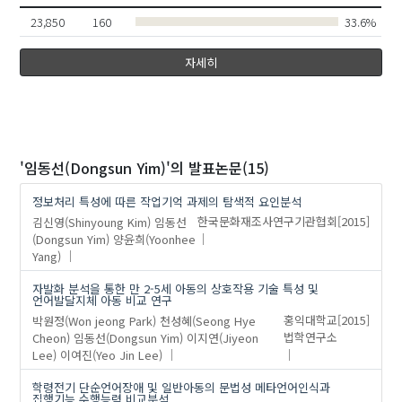
23,850
160
33.6%
자세히
'임동선(Dongsun Yim)'
의 발표논문(15)
정보처리 특성에 따른 작업기억 과제의 탐색적 요인분석
김신영(Shinyoung Kim)
임동선
한국문화재조사연구기관협회
[2015]
(Dongsun Yim)
양윤희(Yoonhee
Yang)
자발화 분석을 통한 만 2-5세 아동의 상호작용 기술 특성 및
언어발달지체 아동 비교 연구
박원정(Won jeong Park)
천성혜(Seong Hye
홍익대학교
[2015]
Cheon)
임동선(Dongsun Yim)
이지연(Jiyeon
법학연구소
Lee)
이여진(Yeo Jin Lee)
학령전기 단순언어장애 및 일반아동의 문법성 메타언어인식과
집행기능 수행능력 비교분석