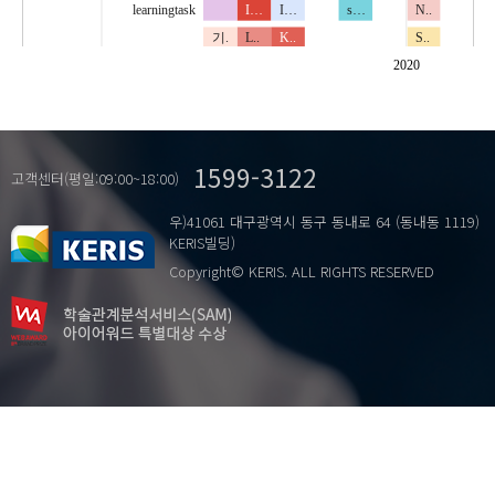
learningtask
I…
I…
s…
N..
기.
L..
K..
S..
언.
Q..
N..
SNARC effect
2020
학.
S..
N..
cluster analysis
한.
a..
P..
i…
factor analysis
P..
inhibition
1599-3122
inhibition
R..
latentvariable
고객센터(평일:09:00~18:00)
inhibition-control
Remote control
v..
우)41061 대구광역시 동구 동내로 64 (동내동 1119)
interference
R..
개인차
KERIS빌딩)
m..
R..
군집분석
Copyright© KERIS. ALL RIGHTS RESERVED
receptive vocabulary
SHA algorithm
내.
regression
S..
덩이짓기 효과
semantic priming
S..
선.
shifting
Te School
어.
smartphone
U..
언어발달지연
specific…
잠재요인
spontaneous speech
U..
t…
Web