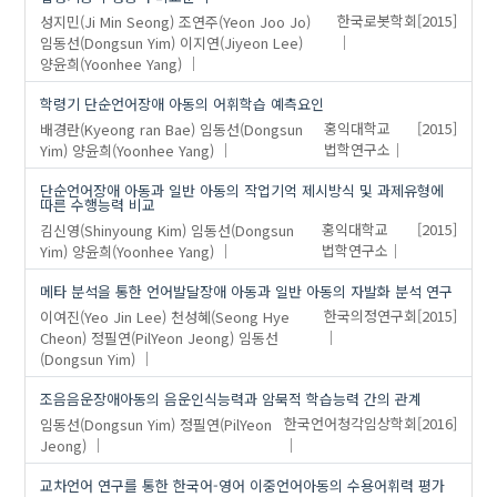
성지민(Ji Min Seong)
조연주(Yeon Joo Jo)
한국로봇학회
[2015]
임동선(Dongsun Yim)
이지연(Jiyeon Lee)
양윤희(Yoonhee Yang)
학령기 단순언어장애 아동의 어휘학습 예측요인
배경란(Kyeong ran Bae)
임동선(Dongsun
홍익대학교
[2015]
Yim)
양윤희(Yoonhee Yang)
법학연구소
단순언어장애 아동과 일반 아동의 작업기억 제시방식 및 과제유형에
따른 수행능력 비교
김신영(Shinyoung Kim)
임동선(Dongsun
홍익대학교
[2015]
Yim)
양윤희(Yoonhee Yang)
법학연구소
메타 분석을 통한 언어발달장애 아동과 일반 아동의 자발화 분석 연구
이여진(Yeo Jin Lee)
천성혜(Seong Hye
한국의정연구회
[2015]
Cheon)
정필연(PilYeon Jeong)
임동선
(Dongsun Yim)
조음음운장애아동의 음운인식능력과 암묵적 학습능력 간의 관계
임동선(Dongsun Yim)
정필연(PilYeon
한국언어청각임상학회
[2016]
Jeong)
교차언어 연구를 통한 한국어-영어 이중언어아동의 수용어휘력 평가