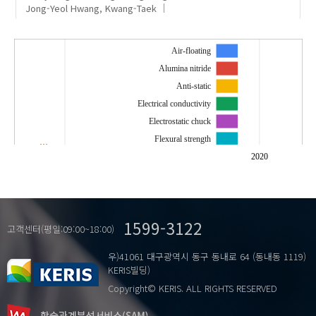
Jong-Yeol
Hwang, Kwang-Taek
Air-floating
Alumina nitride
Anti-static
Electrical conductivity
Electrostatic chuck
Flexural strength
…
Impedance spectroscopy
2020
Manganeseoxide
Micro-structure
Porousceramic
1599-3122
Titanium oxide
고객센터(평일:09:00~18:00)
우)41061 대구광역시 동구 동내로 64 (동내동 1119)
KERIS빌딩)
Copyright© KERIS. ALL RIGHTS RESERVED