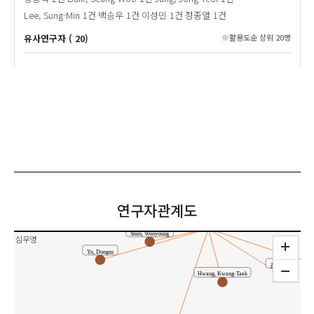
Lee, Sung-Min
1건
백승우
1건
이성민
1건
정종열
1건
유사연구자 ( 20)
※활용도순 상위 20명
백승우
Lee, Sung-Min
Baik, Seung-Woo
정종열
이성민
Kim, Jong-Young
연구자관계도
황광택
공동연구
Shim, Wooyoung
심우영
Yu, Dongsu
J
김종영
Hwang, Kwang-Taek