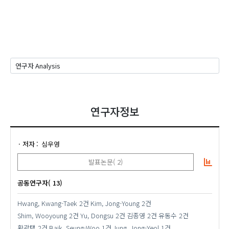
연구자정보
저자
심우영
발표논문( 2)
공동연구자( 13)
Hwang, Kwang-Taek
2건
Kim, Jong-Young
2건
Shim, Wooyoung
2건
Yu, Dongsu
2건
김종영
2건
유동수
2건
황광택
2건
Baik, Seung-Woo
1건
Jung, Jong-Yeol
1건