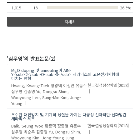
1,015
13
26.3%
자세히
'심우영'
의 발표논문(2)
MgO doping 및 annealing이 AlN-
Y<sub>2</sub>O<sub>3</sub> 세라믹스의 고온전기저항에
미치는 영향
Hwang, Kwang-Taek
황광택
이성민
유동수
한국결정성장학회
[2018]
심우영
김종영
Yu, Dongsu
Shim,
Wooyoung
Lee, Sung-Min
Kim, Jong-
Young
우수한 대전방지 및 기계적 성질을 가지는 다공성 산화티탄-산화망간
세라믹스 제조
Baik, Seung-Woo
황광택
정종열
유동수
한국결정성장학회
[2018]
심우영
백승우
김종영
Yu, Dongsu
Shim,
Wooyoung
Kim, Jong-Young
Jung,