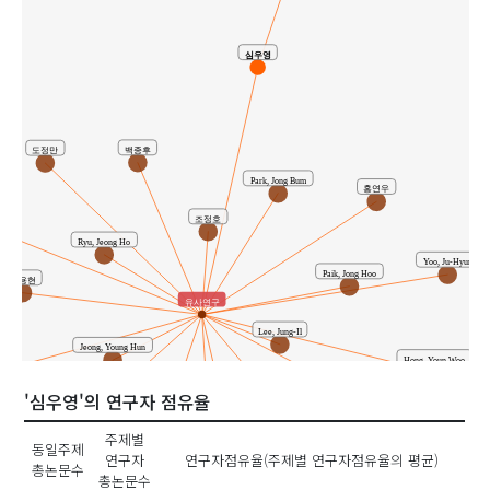
심우영
백종후
도정만
Park, Jong Bum
홍연우
o
조정호
Ryu, Jeong Ho
Yoo, Ju-Hyun
Paik, Jong Hoo
윤용현
유사연구
Lee, Jung-Il
Jeong, Young Hun
영훈
Hong, Youn Woo
Yun, Ji Sun
'심우영'의 연구자 점유율
조남철
윤지선
주제별
동일주제
연구자
연구자점유율(주제별 연구자점유율의 평균)
이정일
총논문수
총논문수
박성희
류정호