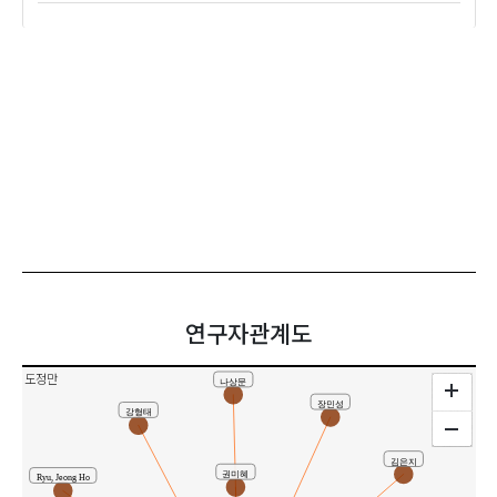
연구자관계도
도정만
나상문
장민성
강형태
김은지
권미혜
Ryu, Jeong Ho