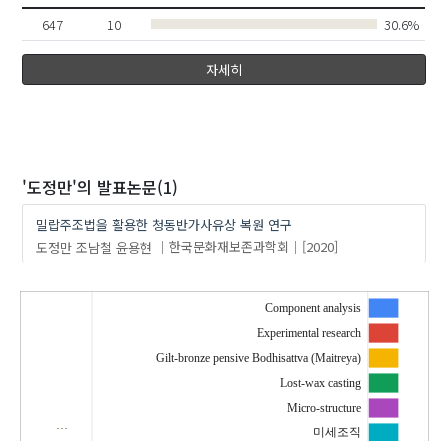
647
10
30.6%
자세히
'도정만'
의 발표논문(1)
밀랍주조법을 활용한 청동반가사유상 복원 연구
도정만
조남철
윤용현
한국문화재보존과학회
[2020]
Component analysis
Experimental research
Gilt-bronze pensive Bodhisattva (Maitreya)
Lost-wax casting
Micro-structure
…
미세조직