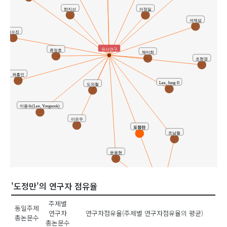
이정일
한지선
석제섭
최수진
유사연구
류정호
채미희
조현경
곽홍인
Lee, Jung-Il
도의철
이용숙(Lee, Yongsook)
이은우
도정만
조남철
윤용현
'도정만'의 연구자 점유율
공동연구
주제별
동일주제
연구자
연구자점유율(주제별 연구자점유율의 평균)
총논문수
총논문수
윤용현