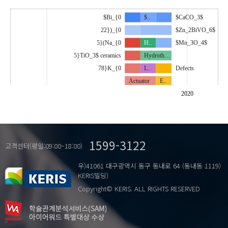
$Bi_{0
$..
$CaCO_3$
22})_{0
$Zn_2BiVO_6$
5}(Na_{0
H..
$Mn_3O_4$
5}TiO_3$ ceramics
Hydroth…
78}K_{0
L..
Defects
Actuator
E..
Bimorph
Optical…
2020
Conveyor
Sintering
Energy harvester
Grain boundary
Energy harvesting
S..
Hot pressing
1599-3122
Ferroelectric
S..
I…
고객센터(평일:09:00~18:00)
Generator
U..
ZnOvaristor
우)41061 대구광역시 동구 동내로 64 (동내동 1119)
IDE
Varistor
KERIS빌딩)
Interdigitated
Copyright© KERIS. ALL RIGHTS RESERVED
Lead-free
ZnO
Odori(踊)
ZnS na…
PZT