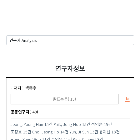
연구자정보
저자
백종후
발표논문( 15)
공동연구자( 48)
Jeong, Young Hun
15건
Paik, Jong Hoo
15건
정영훈
15건
조정호
15건
Cho, Jeong Ho
14건
Yun, Ji Sun
13건
윤지선
13건
Hong, Youn Woo
11건
홍연우
11건
Kim, Chang-Il
9건