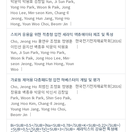
박운익
박용호
김창일
Yun, Ji Sun
Park,
Yong-Ho
Park, Woon Ik
Paik, Jong
Hoo
Lee, Min-seon
Kim, Chang-Il
Jeong, Young Hun
Jang, Yong-Ho
Hong, Youn Woo
Choi, Beom-Jin
스피커 응용을 위한 적층형 압전 세라믹 액츄에이터 제조 및 특성
Cho, Jeong Ho
홍연우
조정호
정영훈
한국전기전자재료학회
[2016]
이민선
윤지선
백종후
박운익
박용호
Yun, Ji Sun
Park, Yong-Ho
Park,
Woon Ik
Paik, Jong Hoo
Lee, Min-
seon
Jeong, Young Hun
Hong, Youn
Woo
가로등 제어용 다층패드형 압전 하베스터의 개발 및 평가
Cho, Jeong Ho
최범진
조정호
정영훈
한국전기전자재료학회
[2016]
장용호
백종후
박운익
박신서
김창일
Park, Woon Ik
Park, Shin-Seo
Paik,
Jong Hoo
Kim, Chang-Il
Jeong,
Young Hun
Jang, Yong-Ho
Choi,
Beom-Jin
Bi<SUB>0.5</SUB>(Na<SUB>0.78</SUB>K<SUB>0.22</SUB>)
<SUB>0.5</SUB>TiO<SUB>3</SUB> 세라믹스의 강유전 특성에