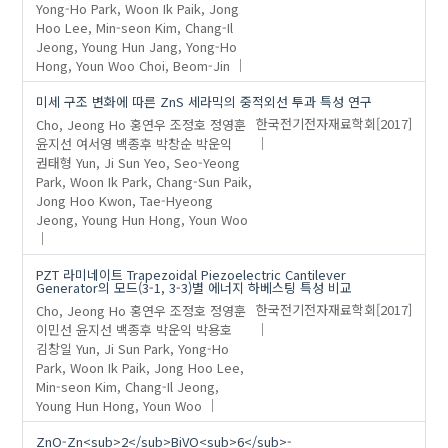
Yong-Ho
Park, Woon Ik
Paik, Jong
Hoo
Lee, Min-seon
Kim, Chang-Il
Jeong, Young Hun
Jang, Yong-Ho
Hong, Youn Woo
Choi, Beom-Jin
미세 구조 변화에 따른 ZnS 세라믹의 중적외선 투과 특성 연구
Cho, Jeong Ho
홍연우
조정호
정영훈
한국전기전자재료학회
[2017]
윤지선
여서영
백종후
박창순
박운익
권태형
Yun, Ji Sun
Yeo, Seo-Yeong
Park, Woon Ik
Park, Chang-Sun
Paik,
Jong Hoo
Kwon, Tae-Hyeong
Jeong, Young Hun
Hong, Youn Woo
PZT 라미네이트 Trapezoidal Piezoelectric Cantilever
Generator의 모드(3-1, 3-3)별 에너지 하베스팅 특성 비교
Cho, Jeong Ho
홍연우
조정호
정영훈
한국전기전자재료학회
[2017]
이민선
윤지선
백종후
박운익
박용호
김창일
Yun, Ji Sun
Park, Yong-Ho
Park, Woon Ik
Paik, Jong Hoo
Lee,
Min-seon
Kim, Chang-Il
Jeong,
Young Hun
Hong, Youn Woo
ZnO-Zn<sub>2</sub>BiVO<sub>6</sub>-