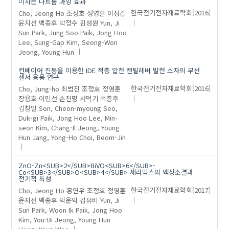
미치는 나트륨 과잉 효과
Cho, Jeong Ho
조정호
정영훈
이성갑
한국전기전자재료학회
[2016]
윤지선
백종후
박정수
김성원
Yun, Ji
Sun
Park, Jung Soo
Paik, Jong Hoo
Lee, Sung-Gap
Kim, Seong-Won
Jeong, Young Hun
컨베이어 진동을 이용한 IDE 적층 압전 캔틸레버 발전 소자의 무선
센서 응용 연구
Cho, Jung-ho
최범진
조정호
정영훈
한국전기전자재료학회
[2016]
장용호
이민선
손천명
서덕기
백종후
김창일
Son, Cheon-myoung
Seo,
Duk-gi
Paik, Jong Hoo
Lee, Min-
seon
Kim, Chang-Il
Jeong, Young
Hun
Jang, Yong-Ho
Choi, Beom-Jin
ZnO-Zn<SUB>2</SUB>BiVO<SUB>6</SUB>-
Co<SUB>3</SUB>O<SUB>4</SUB> 세라믹스의 액상소결과
전기적 특성
Cho, Jeong Ho
홍연우
조정호
정영훈
한국전기전자재료학회
[2017]
윤지선
백종후
박운익
김유비
Yun, Ji
Sun
Park, Woon Ik
Paik, Jong Hoo
Kim, You-Bi
Jeong, Young Hun
Hong, Youn Woo