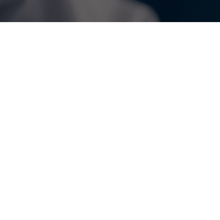
Paving
Piezoelectric
Piezoelectric transducer
Piezoelectrics
Preferences
Road
Screen printing
…
Situation Awareness
Socialism
Speaker
Tape casting
VTS Operator
Vehicle
Vibration
Wireless sensor
revolutionary armed struggle
structure of conflict
글로벌 프리미엄생수