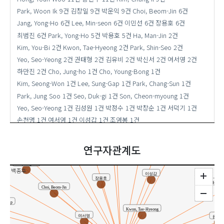
Park, Woon Ik
9건
김창일
9건
박운익
9건
Choi, Beom-Jin
6건
Jang, Yong-Ho
6건
Lee, Min-seon
6건
이민선
6건
장용호
6건
최범진
6건
Park, Yong-Ho
5건
박용호
5건
Ha, Man-Jin
2건
Kim, You-Bi
2건
Kwon, Tae-Hyeong
2건
Park, Shin-Seo
2건
Yeo, Seo-Yeong
2건
권태형
2건
김유비
2건
박신서
2건
여서영
2건
하만진
2건
Cho, Jung-ho
1건
Cho, Young-Bong
1건
Kim, Seong-Won
1건
Lee, Sung-Gap
1건
Park, Chang-Sun
1건
박용호
Park, Jung Soo
1건
Seo, Duk-gi
1건
Son, Cheon-myoung
1건
Son, Cheon-myoung
여서영
Yeo, Seo-Yeong
1건
김성원
1건
박정수
1건
박창순
1건
서덕기
1건
Kim, You-Bi
Park, Yong-Ho
손천명
1건
여서영
1건
이성갑
1건
조영봉
1건
하만진
유사연구자 ( 20)
※활용도순 상위 20명
박신서
Yeo, Seo-Yeong
Yeo, Seo-Yeong
연구자관계도
Cho, Jung-ho
백종후
이성갑
장용호
Hong,
Choi, Beom-Jin
ung-Gap
Kwon, Tae-Hyeong
여서영
윤지