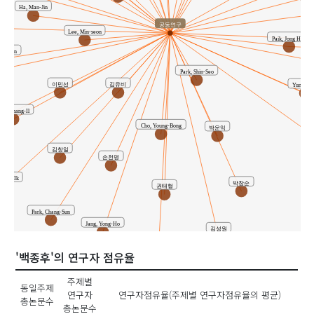
Ha, Man-Jin
공동연구
Lee, Min-seon
Paik, Jong Hoo
ng-Won
Park, Shin-Seo
이민선
김유비
Yun, Ji S
im, Chang-Il
Cho, Young-Bong
박운익
김창일
손천명
 Woon Ik
박창순
권태형
Park, Chang-Sun
Jang, Yong-Ho
김성원
서덕기
'백종후'의 연구자 점유율
주제별
동일주제
연구자
연구자점유율(주제별 연구자점유율의 평균)
총논문수
총논문수