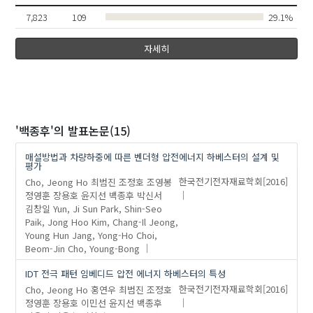
7,823
109
29.1%
자세히
'백종후'
의 발표논문(15)
정호
매설방법과 차량하중에 따른 벤더형 압전에너지 하베스터의 설계 및
Yun, Ji Sun
평가
Jeong, Young Hun
Paik, Jong Hoo
Cho, Jeong Ho
최범진
조정호
조영봉
한국전기전자재료학회
[2016]
정영훈
장용호
윤지선
백종후
박신서
김창일
Yun, Ji Sun
Park, Shin-Seo
Paik, Jong Hoo
Kim, Chang-Il
Jeong,
Young Hun
Jang, Yong-Ho
Choi,
Beom-Jin
Cho, Young-Bong
IDT 전극 패턴 임베디드 압전 에너지 하베스터의 특성
Cho, Jeong Ho
홍연우
최범진
조정호
한국전기전자재료학회
[2016]
정영훈
장용호
이민선
윤지선
백종후