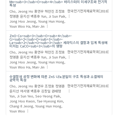
Mn<sub>3</sub>O<sub>4</sub> 바리스터의 미세구조와 전기적
특성
Cho, Jeong Ho
홍연우
하만진
조정호
한국전기전자재료학회
[2018]
정영훈
윤지선
백종후
Yun, Ji Sun
Paik,
Jong Hoo
Jeong, Young Hun
Hong,
Youn Woo
Ha, Man-Jin
ZnO-Co<sub>3</sub>O<sub>4</sub>-
Cr<sub>2</sub>O<sub>3</sub>-
La<sub>2</sub>O<sub>3</sub> 세라믹스의 결함과 입계 특성에
미치는 CaCO<sub>3</sub>의 영향
Cho, Jeong Ho
홍연우
하만진
조정호
한국전기전자재료학회
[2018]
정영훈
윤지선
백종후
Yun, Ji Sun
Paik,
Jong Hoo
Jeong, Young Hun
Hong,
Youn Woo
Ha, Man-Jin
수열합성 공정 변화에 따른 ZnS 나노분말의 구조 특성과 소결체의
광학적 특성
Cho, Jeong Ho
홍연우
조정호
정영훈
한국전기전자재료학회
[2018]
윤지선
여서영
백종후
김창일
권태형
Yun, Ji Sun
Yeo, Seo-Yeong
Paik,
Jong Hoo
Kwon, Tae-Hyeong
Kim,
Chang-Il
Jeong, Young Hun
Hong,
Youn Woo