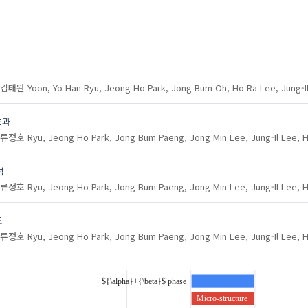
Lee, Jung-Il
김태완
Yoon, Yo Han
Ryu, Jeong Ho
Park, Jong Bum
Oh, Ho Ra
Lee, Jung-I
효과
류정호
Ryu, Jeong Ho
Park, Jong Bum
Paeng, Jong Min
Lee, Jung-Il
Lee, 
석
류정호
Ryu, Jeong Ho
Park, Jong Bum
Paeng, Jong Min
Lee, Jung-Il
Lee, 
조
류정호
Ryu, Jeong Ho
Park, Jong Bum
Paeng, Jong Min
Lee, Jung-Il
Lee, 
${\alpha}+{\beta}$ phase
Micro-structure