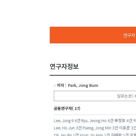
연구자 A
연구자정보
저자
Park, Jong Bum
발표논문( 4
공동연구자( 17)
Lee, Jung-Il
4건
Ryu, Jeong Ho
4건
류정호
4건
Lee, Ho Jun
3건
Paeng, Jong Min
3건
이호준
3
Oh, Ho Ra
1건
Yoon, Yo Han
1건
김태완
1건
오