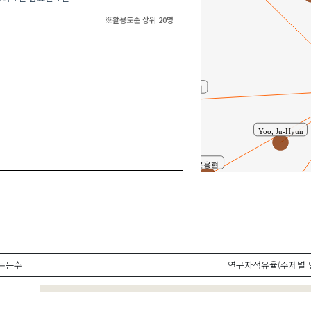
※활용도순 상위 20명
박성희
Yoo, Ju-Hyun
윤용현
신은주
논문수
연구자점유율(주제별 