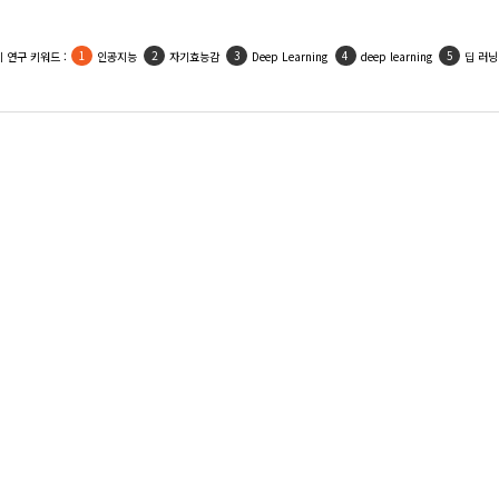
인기 활용 키워드 :
우울
사회적지지
자기효능감
인공지능
자아존중감
김태완