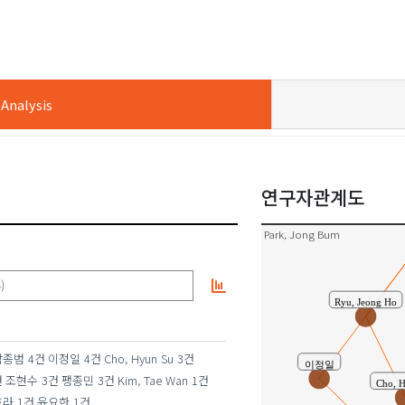
Yoon, Yo Han
nalysis
오호라
Lee, Ho Jun
연구자관계도
팽종민
Park, Jong Bum
)
Ryu, Jeong Ho
박종범
4건
이정일
4건
Cho, Hyun Su
3건
이정일
건
조현수
3건
팽종민
3건
Kim, Tae Wan
1건
Cho, 
호라
1건
윤요한
1건