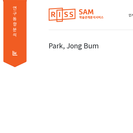
연
구
동
향
분
석
Park, Jong Bum