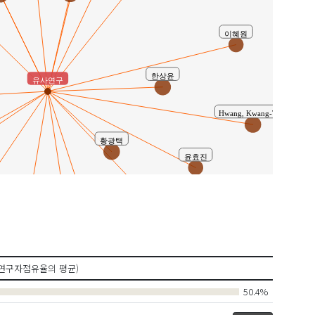
이혜원
한상윤
유사연구
Hwang, Kwang-Taek
황광택
윤효진
Han, Sang-Yun
양해웅
조남철
도정만
연구자점유율의 평균)
50.4%