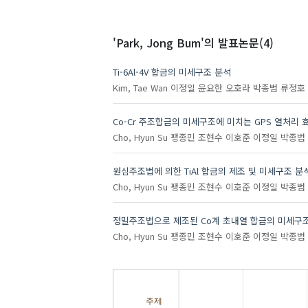
'Park, Jong Bum'
의 발표논문(4)
Ti-6Al-4V 합금의 미세구조 분석
Kim, Tae Wan
이정일
윤요한
오호라
박종범
류정호
Co-Cr 주조합금의 미세구조에 미치는 GPS 열처리 
Cho, Hyun Su
팽종민
조현수
이호준
이정일
박종범
원심주조법에 의한 TiAl 합금의 제조 및 미세구조 분
Cho, Hyun Su
팽종민
조현수
이호준
이정일
박종범
정밀주조법으로 제조된 Co계 초내열 합금의 미세구
Cho, Hyun Su
팽종민
조현수
이호준
이정일
박종범
주제