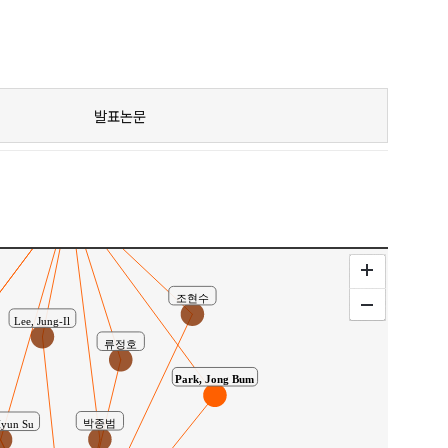
윤요한
Paeng, Jong Min
이호준
발표논문
Kim, Tae Wan
공동연구
조현수
Lee, Jung-Il
류정호
Park, Jong Bum
박종범
Hyun Su