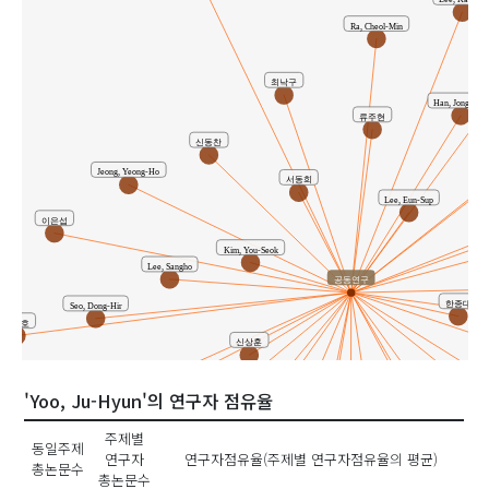
Lee, KabSoo
Ra, Cheol-Min
최낙구
Han, Jong-Dae
류주현
신동찬
Jeong, Yeong-Ho
서동희
Lee, Eun-Sup
이은섭
Kim, You-Seok
Lee, Sangho
공동연구
한종대
Seo, Dong-Hir
정영호
신상훈
한종대
정영호
Lee, Jie-Young
'Yoo, Ju-Hyun'의 연구자 점유율
Han, Jong-Dae
Jeong, Hoy-Seung
주제별
동일주제
연구자
연구자점유율(주제별 연구자점유율의 평균)
총논문수
김유석
총논문수
이지영
이지영