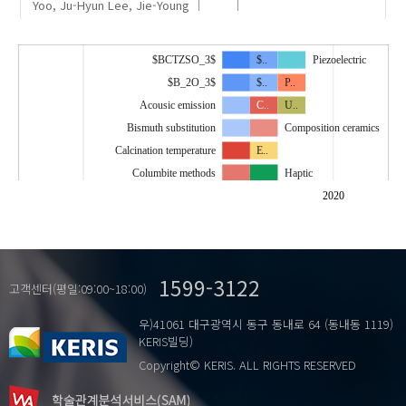
Yoo, Ju-Hyun
Lee, Jie-Young
$BCTZSO_3$
$..
Piezoelectric
$B_2O_3$
$..
P..
Acousic emission
C..
U..
Bismuth substitution
Composition ceramics
Calcination temperature
E..
Columbite methods
Haptic
CuO
PMN-PNN-PZT
2020
D..
PZT
Dielectric properties
Duplex ultrasonic sensor
Piezoelectric actuator
1599-3122
ECE
고객센터(평일:09:00~18:00)
Electrocaloric effect
우)41061 대구광역시 동구 동내로 64 (동내동 1119)
Ferroelectric ceramics
Refrigeration device
KERIS빌딩)
Lead-freepiezoelectric
S..
Copyright© KERIS. ALL RIGHTS RESERVED
Low temperature sintering
Temperature change
Micro-structure