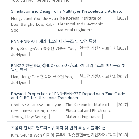
Simulation and Design of a Multilayer Piezoelectric Actuator
Hong, Jaeil
Yoo, Ju-Hyun
The Korean Institute of
[2017]
Lee, Sangho
Lee, Kab-
Electrical and Electronic
Soo
Material Engineers
PMN-PNN-PZT 세라믹스의 미세구조 및 압전 특성
Kim, Seung-Won
류주현
김승원
Yoo,
한국전기전자재료학회
[2017]
Ju-Hyun
BNKZ치환된 (Na,K)NbO<sub>3</sub>계 세라믹스의 미세구조 및
압전 특성
Han, Jong-Dae
한종대
류주현
Yoo,
한국전기전자재료학회
[2017]
Ju-Hyun
Physical Properties of PNN-PMN-PZT Doped with Zinc Oxide
and CLBO for Ultrasonic Transducer
Choi, Nak-Gu
Yoo, Ju-Hyun
The Korean Institute of
[2017]
Lee, Eun-Sup
Kim, Tahee
Electrical and Electronic
Jeong, Hoy-Seung
Material Engineers
초음파 절삭기 핸드피스부 제작 및 변위 특성 시뮬레이션
Kim, Seung-Won
이지영
류주현
김승원
한국전기전자재료학회
[2018]