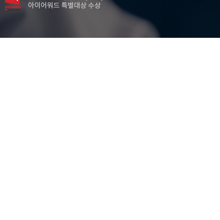
Motion
T..
Motion capture
Ultrasonic generator
NKN
P-E hysteresis loops
PERT/CPM Maritime Accident
PLZT
PMW-PNN-PZT
…
PNN substitution
PZT ceramics
Piezoelectric ceramic
Piezoelectric properties
Uiwang ICD
Vinalines Corporation
privatization
s…
매개자
민중계급과 지배계급의 갈등
밀리터리