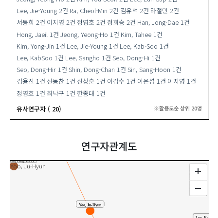
Lee, Jie-Young
2건
Ra, Cheol-Min
2건
김유석
2건
라철민
2건
조정형
원 ( Hye Won Park )
서동희
2건
이지영
2건
정영호
2건
정회승
2건
Han, Jong-Dae
1건
서혁준(주저자) ( Hyuk Joon Seo )
Hong, Jaeil
1건
Jeong, Yeong-Ho
1건
Kim, Tahee
1건
Kim, Yong-Jin
1건
Lee, Jie-Young
1건
Lee, Kab-Soo
1건
정경희 ( Kyunghee Chung )
Lee, Jong Dae
Lee, KabSoo
1건
Lee, Sangho
1건
Seo, Dong-Hi
1건
송하영(Hayoung Song)
Seo, Dong-Hir
1건
Shin, Dong-Chan
1건
Sin, Sang-Hoon
1건
김세서리아(Kim Seseoria)
대
김용진
1건
신동찬
1건
신상훈
1건
이갑수
1건
이은섭
1건
이지영
1건
정영호
1건
최낙구
1건
한종대
1건
유사연구
김미현 ( Kim Mi Hyun )
이지인(Lee, Ji-In)
유사연구자 ( 20)
※활용도순 상위 20명
( Misuk Lee )
이명숙
연구자관계도
희(Yoon, Jung-Hee)
Yoo, Ju-Hyun
Yoo, Ju-Hyun