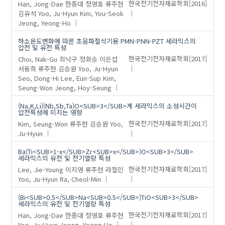
Han, Jong-Dae
한종대
정영호
류주현
한국전기전자재료학회
[2016]
김유석
Yoo, Ju-Hyun
Kim, You-Seok
Jeong, Yeong-Ho
하소온도변화에 따른 초음파절삭기용 PMN-PNN-PZT 세라믹스의
압전 및 유전 특성
Choi, Nak-Gu
최낙구
정회승
이은섭
한국전기전자재료학회
[2017]
서동희
류주현
김승원
Yoo, Ju-Hyun
Seo, Dong-Hi
Lee, Eun-Sup
Kim,
Seung-Won
Jeong, Hoy-Seung
(Na,K,Li)(Nb,Sb,Ta)O<SUB>3</SUB>계 세라믹스의 소성시간이
압전특성에 미치는 영향
Kim, Seung-Won
류주현
김승원
Yoo,
한국전기전자재료학회
[2017]
Ju-Hyun
Ba(Ti<SUB>1-x</SUB>Zr<SUB>x</SUB>)O<SUB>3</SUB>
세라믹스의 유전 및 전기열량 특성
Lee, Jie-Young
이지영
류주현
라철민
한국전기전자재료학회
[2017]
Yoo, Ju-Hyun
Ra, Cheol-Min
(Bi<SUB>0.5</SUB>Na<SUB>0.5</SUB>)TiO<SUB>3</SUB>
세라믹스의 유전 및 전기열량 특성
Han, Jong-Dae
한종대
정영호
류주현
한국전기전자재료학회
[2017]
Yoo, Ju-Hyun
Jeong, Yeong-Ho