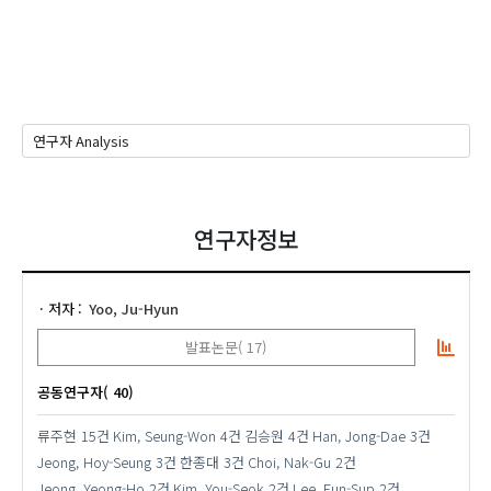
연구자정보
저자
Yoo, Ju-Hyun
발표논문( 17)
공동연구자( 40)
류주현
15건
Kim, Seung-Won
4건
김승원
4건
Han, Jong-Dae
3건
Jeong, Hoy-Seung
3건
한종대
3건
Choi, Nak-Gu
2건
Jeong, Yeong-Ho
2건
Kim, You-Seok
2건
Lee, Eun-Sup
2건