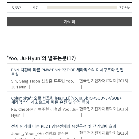
Shin, Dong-Chan
6,632
97
37.5%
Choi
Lee, Jie-Young
자세히
Kim, Tahee
김용진
'Yoo, Ju-Hyun'
의 발표논문(17)
PNN 치환에 따른 PMW-PNN-PZT-BF 세라믹스의 미세구조와 압전
특성
Sin, Sang-Hoon
신상훈
류주현
Yoo,
한국전기전자재료학회
[2016]
Ju-Hyun
Columbite법으로 제조된 (Na,K,Li)(Nb,Ta,Sb)O<SUB>3</SUB>
세라믹스의 하소온도에 따른 유전 및 압전 특성
Ra, Cheol-Min
류주현
라철민
Yoo, Ju-
한국전기전자재료학회
[2016]
Hyun
전계 인가에 따른 PLZT 강유전체의 유전특성 및 전기열량 효과
Jeong, Yeong-Ho
정영호
류주현
한국전기전자재료학회
[2016]
김유석
Yoo, Ju-Hyun
Kim, You-Seok