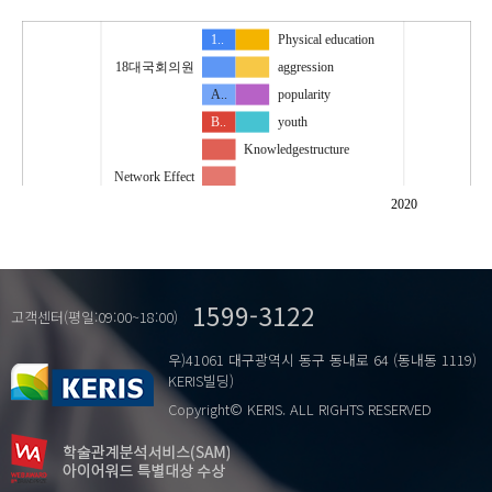
1..
Physical education
18대국회의원
aggression
A..
popularity
B..
youth
Knowledgestructure
Network Effect
Social network analysis
2020
billadoption
degree centrality
governmentpartyeffect
1599-3122
jointsubmission
고객센터(평일:09:00~18:00)
seniorityeffect
우)41061 대구광역시 동구 동내로 64 (동내동 1119)
sport sociology
KERIS빌딩)
…
sportsbill
Copyright© KERIS. ALL RIGHTS RESERVED
고참효과
공동발의
매개중앙성