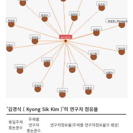
김수진
임하연
윤정아
최정임
현명호 ( Myoung Ho Hyu
김영순
유사연구
장연집
이희수
박수정
조기희
이정화
최선남
임규연
이영아
유정애
이동규
김갑숙
'김경식 ( Kyong Sik Kim )'의 연구자 점유율
주제별
동일주제
연구자
연구자점유율(주제별 연구자점유율의 평균)
총논문수
총논문수