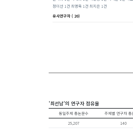
정미선
1건
최명옥
1건
최지은
1건
유사연구자 ( 20)
이혜선
'최선남'의 연구자 점유율
동일주제 총논문수
주제별 연구자 총
25,207
140