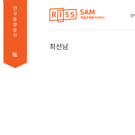
연
구
동
향
분
석
최선남