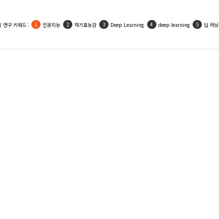
인기 활용 키워드 :
우울
사회적지지
자기효능감
인공지능
자아존중감
최외
전종국