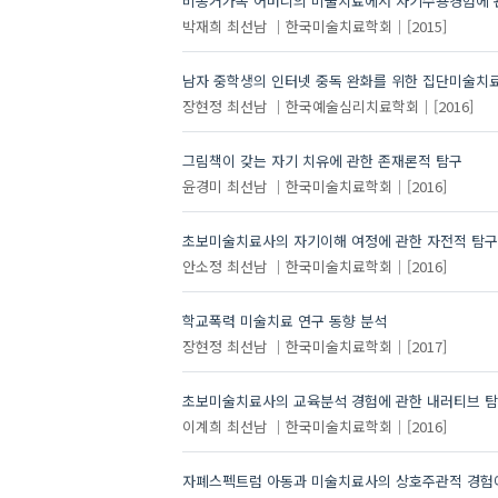
비동거가족 어머니의 미술치료에서 자기수용경험에 
박재희
최선남
한국미술치료학회
[2015]
남자 중학생의 인터넷 중독 완화를 위한 집단미술치료
장현정
최선남
한국예술심리치료학회
[2016]
그림책이 갖는 자기 치유에 관한 존재론적 탐구
윤경미
최선남
한국미술치료학회
[2016]
초보미술치료사의 자기이해 여정에 관한 자전적 탐구
안소정
최선남
한국미술치료학회
[2016]
학교폭력 미술치료 연구 동향 분석
장현정
최선남
한국미술치료학회
[2017]
초보미술치료사의 교육분석 경험에 관한 내러티브 
이계희
최선남
한국미술치료학회
[2016]
자폐스펙트럼 아동과 미술치료사의 상호주관적 경험에