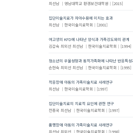
최선남
영남대학교 환경보건대학원
[2015]
집단미술치료가 자아수용에 미치는 효과
최선남
한국미술치료학회
[2001]
여고생의 KFD에 나타난 양식과 가족강도와의 관계
김갑숙
최외선
최선남
한국미술치료학회
[1994]
청소년의 우울성향과 동적가족화에 나타난 반응특성
손현숙
최외선
최선남
한국미술치료학회
[1995]
적응장애 아동의 가족미술치료 사례연구
최선남
한국미술치료학회
[1997]
집단미술치료의 치료적 요인에 관한 연구
전종국
최선남
한국미술치료학회
[1997]
품행장애 아동의 가족미술치료 사례연구
최선남
최외선
한국미술치료학회
[1998]