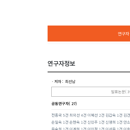
연구자 A
연구자정보
저자
최선남
발표논문( 3
공동연구자( 27)
전종국
5건
최외선
4건
이혜선
2건
김갑숙
1건
김
손일숙
1건
손현숙
1건
신민주
1건
신영희
1건
안
윤숙희
1건
이계희
1건
이민정
1건
이서윤
1건
이