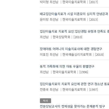
박미형
최선남
한국미술치료학회
[2017]
태교집단미술치료가 시설 미혼모의 심리적 안녕감과 
윤미랑
최선남
한국미술치료학회
[2013]
집단미술치료 치료적 요인:집단경험 유형과 만족도 
최선남
한국상담학회
[2010]
장애아동 어머니의 미술치료사에 대한 경험연구
이효진
최선남
한국예술심리치료학회
[2018]
동적 가족화에 의한 아동 우울의 판별연구
최선남
한국미술치료학회
[1996]
집단미술치료의 치료적 요인에 관한 연구:청소년 동
전종국
최선남
한국미술치료학회
[1997]
박사
전문상담교사의 정체성을 찾아가는 존재론적 탐구