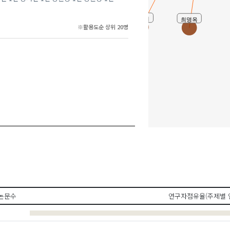
이서윤
박재희
최명옥
※활용도순 상위 20명
논문수
연구자점유율(주제별 