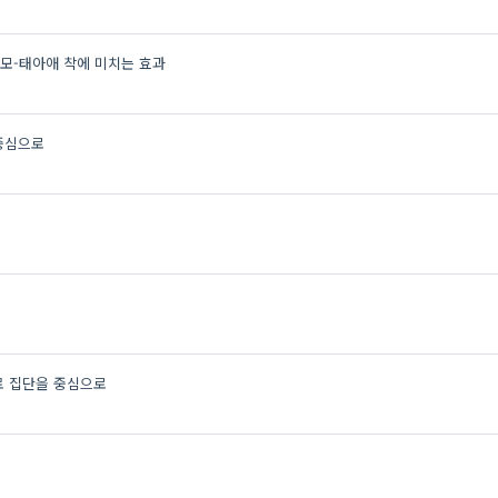
모-태아애 착에 미치는 효과
중심으로
료 집단을 중심으로