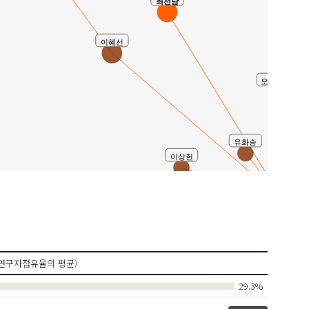
최선남
이혜선
오정희(Junghe
유화승
이상헌
유사연구
안수정(Soo Jung An)
이은정(Eun Jung Lee)
연구자점유율의 평균)
홍지영(Jiyou
서영석(Young Seok Seo)
이시연
29.3%