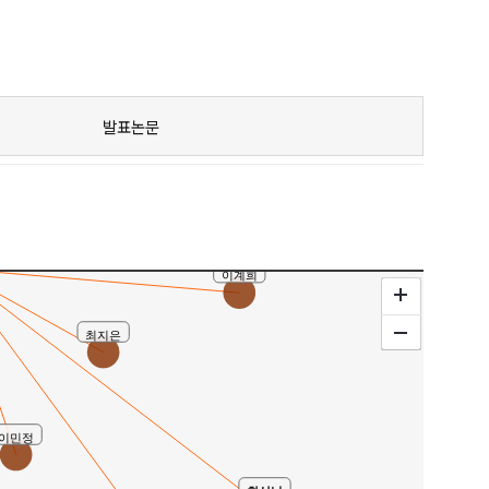
장현정
안소정
발표논문
유재은
손일숙
박미형
이계희
최지은
이민정