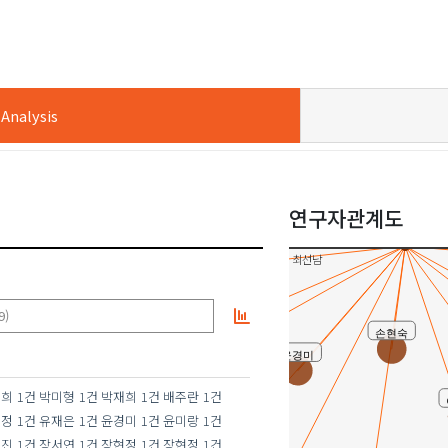
신민주
윤미랑
정미선
nalysis
장현정
이효진
김건희
연구자관계도
공동연구
최선남
윤숙희
9)
장서연
손현숙
윤경미
김갑숙
건희
1건
박미형
1건
박재희
1건
배주란
1건
소정
1건
유재은
1건
윤경미
1건
윤미랑
1건
효진
1건
장서연
1건
장현정
1건
장현정
1건