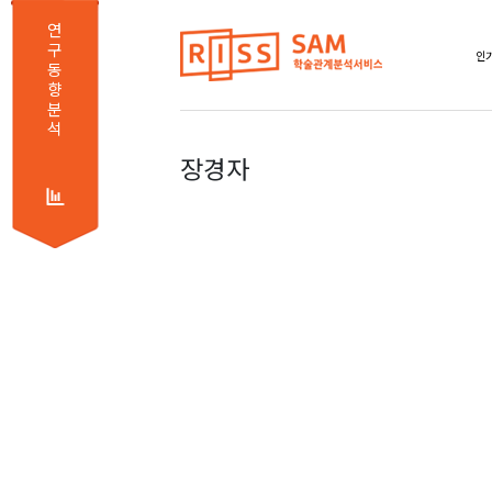
연
구
인기
동
향
분
석
장경자