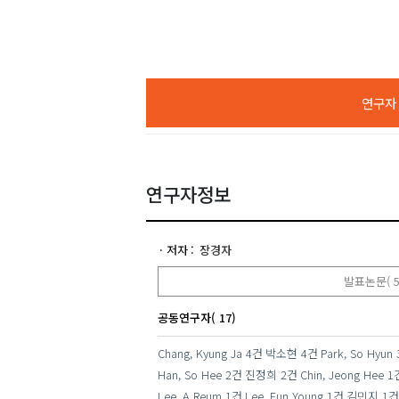
연구자 A
연구자정보
저자
장경자
발표논문( 5
공동연구자( 17)
Chang, Kyung Ja
4건
박소현
4건
Park, So Hyun
Han, So Hee
2건
진정희
2건
Chin, Jeong Hee
1
Lee, A Reum
1건
Lee, Eun Young
1건
김민지
1건