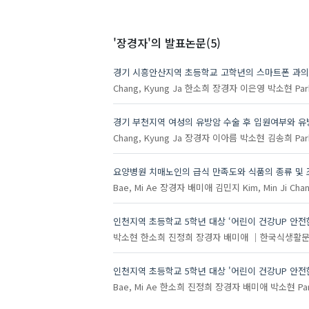
'장경자'
의 발표논문(5)
경기 시흥안산지역 초등학교 고학년의 스마트폰 과의존
Chang, Kyung Ja
한소희
장경자
이은영
박소현
Par
경기 부천지역 여성의 유방암 수술 후 입원여부와 유
Chang, Kyung Ja
장경자
이아름
박소현
김송희
Par
요양병원 치매노인의 급식 만족도와 식품의 종류 및 
Bae, Mi Ae
장경자
배미애
김민지
Kim, Min Ji
Chan
인천지역 초등학교 5학년 대상 ‘어린이 건강UP 안전
박소현
한소희
진정희
장경자
배미애
한국식생활
인천지역 초등학교 5학년 대상 '어린이 건강UP 안전
Bae, Mi Ae
한소희
진정희
장경자
배미애
박소현
Pa