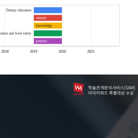
Dietary education
attitude
knowledge
rition and food safety
practice
2018
2019
2020
2021