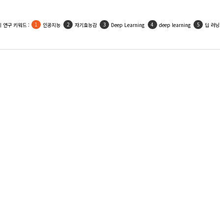
 연구 키워드 :
인공지능
자기효능감
Deep Learning
deep learning
딥 러닝
진정희