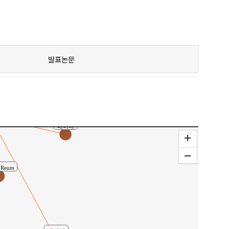
Kim, Song Hee
Min Ji
발표논문
Park, So Hyun
Chang, Kyung Ja
구
배미애
A Reum