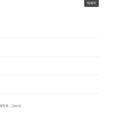
권인각
정석희
자세히
신자현
박효정(Park, Hyojung)
화학회
[2019]