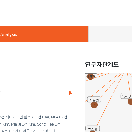
김민지
Kim, 
Chin, Jeong Hee
nalysis
Lee, Eun Young
Bae, Mi Ae
연구자관계도
공동연
김송희
장경자
이아름
)
Lee, 
이은영
3건
배미애
3건
한소희
3건
Bae, Mi Ae
2건
Han, So Hee
건
Kim, Min Ji
1건
Kim, Song Hee
1건
박소현
김송희
1건
이아름
1건
이은영
1건