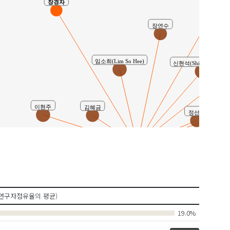
장경자
김태영
장연수
임소희(Lim So Hee)
신현석(Shin Hyunseok)
이현주
김혜금
정선영
유사연구
eong Park)
김은정
박수정
Hye-Hyun)
연구자점유율의 평균)
김미진
19.0%