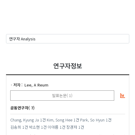
연구자정보
저자
Lee, A Reum
발표논문( 1)
공동연구자( 7)
Chang, Kyung Ja
1건
Kim, Song Hee
1건
Park, So Hyun
1건
김송희
1건
박소현
1건
이아름
1건
장경자
1건