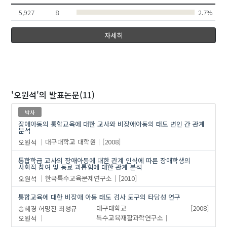
5,927
8
2.7%
자세히
'오원석'
의 발표논문(11)
박사
장애아동의 통합교육에 대한 교사와 비장애아동의 태도 변인 간 관계
분석
오원석
대구대학교 대학원
[2008]
통합학급 교사의 장애아동에 대한 관계 인식에 따른 장애학생의
사회적 참여 및 동료 괴롭힘에 대한 관계 분석
오원석
한국특수교육문제연구소
[2010]
통합교육에 대한 비장애 아동 태도 검사 도구의 타당성 연구
송혜경
허명진
최성규
대구대학교
[2008]
오원석
특수교육재활과학연구소