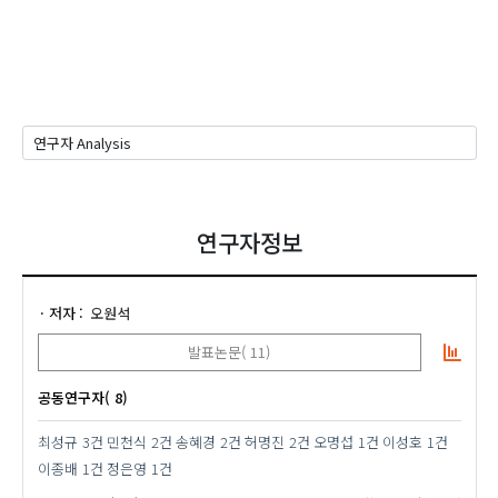
연구자정보
저자
오원석
발표논문( 11)
공동연구자( 8)
최성규
3건
민천식
2건
송혜경
2건
허명진
2건
오명섭
1건
이성호
1건
이종배
1건
정은영
1건