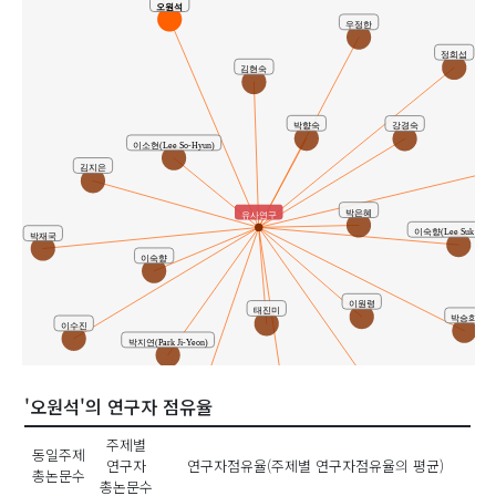
오원석
우정한
정희섭
김현숙
박향숙
강경숙
이소현(Lee So-Hyun)
김
김지은
박은혜
유사연구
이숙향(Lee Suk Hyan
박재국
이숙향
이원령
태진미
박승희
이수진
박지연(Park Ji-Yeon)
박은혜(Eun Hye Park)
'오원석'의 연구자 점유율
문지영
신보미
주제별
동일주제
연구자
연구자점유율(주제별 연구자점유율의 평균)
총논문수
총논문수