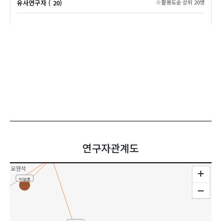
유사연구자 ( 20)
※활용도순 상위 20명
이종배
송혜경
민천식
허명진
연구자관계도
최성규
공동연구
오원석
이성호