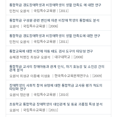
통합학급 경도장애학생과 비장애학생의 생활 만족도 에 대한 연구
민천식
오원석
국립특수교육원
[2011]
통합학급 구성원 관련 변인에 따른 비장애 학생의 통합태도 분석
오원석
국립특수교육원
[2006]
통합학급 경도장애학생과 비장애학생의 생활 만족도에 대한 연구
민천식
오원석
국립특수교육원
[2011]
통합교육에 대한 비장애 아동 태도 검사 도구의 타당성 연구
송혜경
허명진
최성규
오원석
대구대학교
[2008]
통합학급 교사의 장애아동과 관계 인식, 자기 효능감 및 소진감 간의
관계 분석
오원석
최성규
이종배
이성호
한국특수교육문제연구소
[2009]
장애학생의 사회적 참여 유형에 대한 통합학급 교사용 평가 척도의
타당화 연구
오원석
정은영
국립특수교육원
[2010]
초등학교 통합학급 장애학생의 대인관계 및 동료 괴롭힘 특성 분석
오원석
국립특수교육원
[2011]