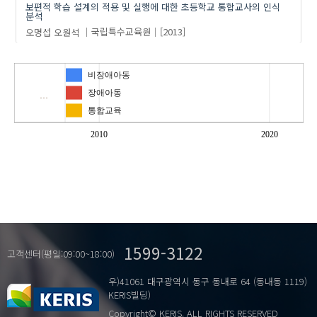
보편적 학습 설계의 적용 및 실행에 대한 초등학교 통합교사의 인식
분석
오명섭
오원석
국립특수교육원
[2013]
비장애아동
장애아동
…
통합교육
2010
2020
1599-3122
고객센터(평일:09:00~18:00)
우)41061 대구광역시 동구 동내로 64 (동내동 1119)
KERIS빌딩)
Copyright© KERIS. ALL RIGHTS RESERVED