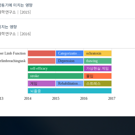
활동기에 미치는 영향
과학연구소
[2015]
미치는 영향
과학연구소
[2016]
er Limb Function
Categorizatio…
ochratoxin
rlimbreachingtask
Depression
thawing
self-efficacy
가상현실 게임
stroke
몰입
게임
Rehabilitation…
스트레스
뇌졸중
뉴로피드백 훈련
Time-use intervention
13
2014
2015
2016
2017
상지기능
attention
외상성뇌손상
memory
우울
인지 기능
과제 지향적 활동