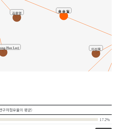
송 승 일
김윤영
공동연
이선욱
ng-Hun Lee)
김
박수진
조
류성현
연구자점유율의 평균)
17.2%