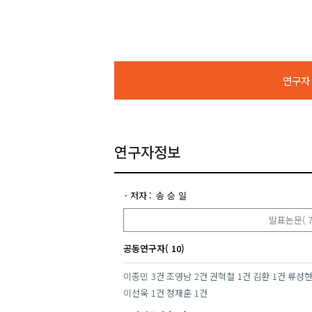
연구자 A
연구자정보
저자
송 승 일
발표논문( 7
공동연구자( 10)
이종민
3건
조영남
2건
권혁철
1건
김환
1건
류성
이선욱
1건
정재훈
1건