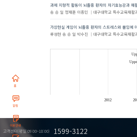
과제 지향적 활동이 뇌졸중 환자의 자기효능감과 재
송 승 일
정재훈
이종민
대구대학교 특수교육재활
가상현실 게임이 뇌졸중 환자의 스트레스와 몰입에 
류성현
송 승 일
박수진
대구대학교 특수교육재활
Upp
Uppe
홈
2012
20
알림
주제
이용안내
1599-3122
고객센터(평일:09:00~18:00)