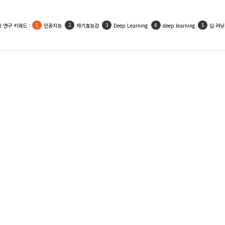
 연구 키워드 :
인공지능
자기효능감
Deep Learning
deep learning
딥 러닝