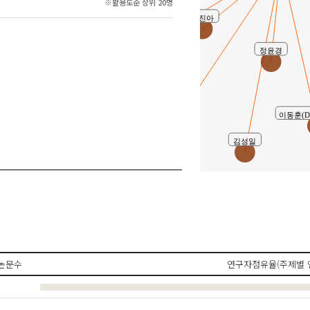
※활용도순 상위 20명
박진아
윤명숙(Yoon , Myeong-Sook)
정윤경
이혜경
이동훈(Do
김성일
논문수
연구자점유율(주제별 