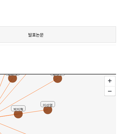
발표논문
남윤주
김정규
홍성두
정민예
이선영
박지혁
박수