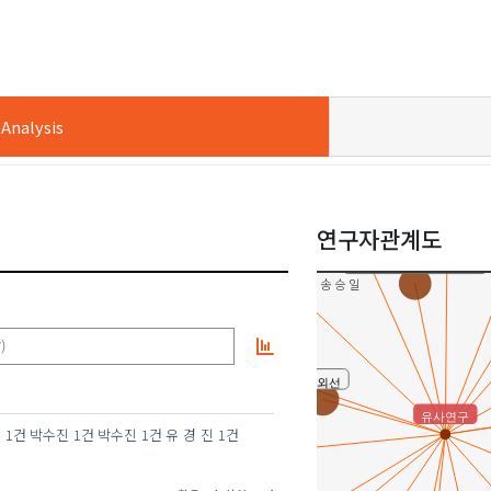
nalysis
윤각
강명희
연구자관계도
장인실 ( Insil Chang )
김종경(Jong Kyung Kim)
송 승 일
안도희
)
최외선
유사연구
현
1건
박수진
1건
박수진
1건
유 경 진
1건
천성문