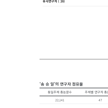
유사연구자 ( 20)
'송 승 일'의 연구자 점유율
동일주제 총논문수
주제별 연구자 총
22,141
47