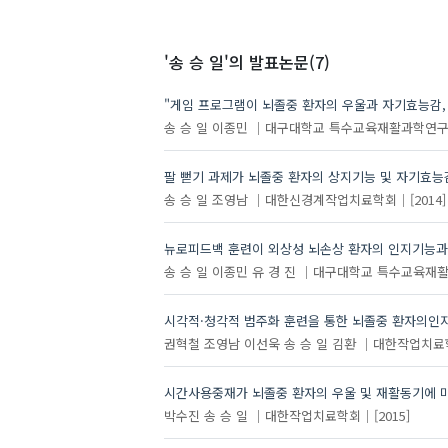
'송 승 일'
의 발표논문(7)
"게임 프로그램이 뇌졸중 환자의 우울과 자기효능감,
송 승 일
이종민
대구대학교 특수교육재활과학연
팔 뻗기 과제가 뇌졸중 환자의 상지기능 및 자기효능
송 승 일
조영남
대한신경계작업치료학회
[2014]
뉴로피드백 훈련이 외상성 뇌손상 환자의 인지기능과
송 승 일
이종민
유 경 진
대구대학교 특수교육재
시각적·청각적 범주화 훈련을 통한 뇌졸중 환자의인지
권혁철
조영남
이선욱
송 승 일
김환
대한작업치료
시간사용중재가 뇌졸중 환자의 우울 및 재활동기에 
박수진
송 승 일
대한작업치료학회
[2015]