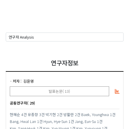
연구자정보
저자
김윤영
발표논문( 13)
공동연구자( 29)
현혜순
4건
유종향
3건
박기현
2건
방활란
2건
Baek, Younghwa
1건
Bang, Hwal Lan
1건
Hyun, Hye-Sun
1건
Jang, Eun-Su
1건
Kim, Sang-Hyuk
1건
Kim, Yun-Young
1건
Kim, Yunyoung
1건