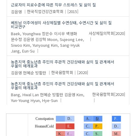
근로자의 피로수준에 따른 직무 스트레스 및 삶의 질
김윤영
한국직업건강간호학회
[2015]
베트남 이주여성의 사상체질별 수면상태, 수면시간 및 삶의 질
비교연구
Baek, Younghwa
장은수
이시우
백영화
사상체질의학회
[2020]
문수정
김윤영
김상혁
Moon, Sujeong
Lee,
Siwoo
Kim, Yunyoung
Kim, Sang-Hyuk
Jang, Eun-Su
농촌지역 중노년층 주민의 주관적 건강상태와 삶의 질 관계에서
우울의 매개효과
김윤영
현혜순
방활란
한국융합학회
[2020]
농촌지역 중노년층 주민의 주관적 건강상태와 삶의 질 관계에서
우울의 매개효과
Bang, Hwal Lan
현혜순
방활란
김윤영
Kim,
한국융합학회
[2020]
Yun-Young
Hyun, Hye-Sun
Constipation
D..
A..
참.
P..
HeatandCold
E..
C..
P..
D..
K..
f…
C..
S..
M..