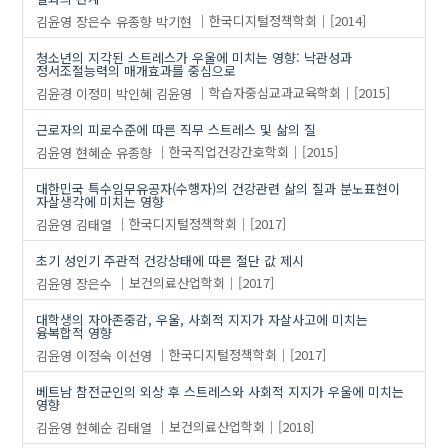
김윤영
장은수
유종향
박기현
한국디지털정책학회
[2014]
청소년의 지각된 스트레스가 우울에 미치는 영향: 낙관성과
정서조절능력의 매개효과를 중심으로
김윤경
이정미
박인혜
김윤영
학습자중심교과교육학회
[2015]
근로자의 피로수준에 따른 직무 스트레스 및 삶의 질
김윤영
현혜순
유종향
한국직업건강간호학회
[2015]
대한민국 특수임무유공자(수행자)의 건강관련 삶의 질과 분노표현이
자살생각에 미치는 영향
김윤영
김태열
한국디지털정책학회
[2017]
초기 성인기 주관적 건강상태에 따른 절단 값 제시
김윤영
장은수
보건의료산업학회
[2017]
대학생의 자아존중감, 우울, 사회적 지지가 자살사고에 미치는
융복합적 영향
김윤영
이정숙
이선영
한국디지털정책학회
[2017]
베트남 참전군인의 외상 후 스트레스와 사회적 지지가 우울에 미치는
영향
김윤영
현혜순
김태열
보건의료산업학회
[2018]