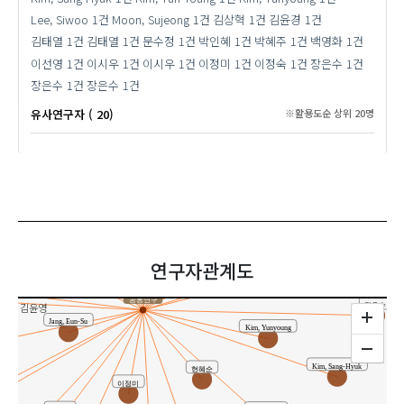
Lee, Siwoo
1건
Moon, Sujeong
1건
김상혁
1건
김윤경
1건
김태열
1건
김태열
1건
문수정
1건
박인혜
1건
박혜주
1건
백영화
1건
이선영
1건
이시우
1건
이시우
1건
이정미
1건
이정숙
1건
장은수
1건
장은수
1건
장은수
1건
유사연구자 ( 20)
※활용도순 상위 20명
Moon, Sujeong
김태열
이정숙
주
박기현
김상혁
이선영
장은수
Bang, Hwal Lan
Hyun, Hye-Sun
연구자관계도
장은수
박인혜
 Younghwa
공동연구
김윤영
장은수
Jang, Eun-Su
Kim, Yunyoung
Kim, Sang-Hyuk
현혜순
시우
이정미