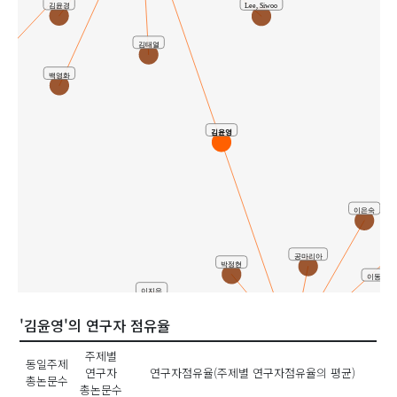
김윤경
Lee, Siwoo
김태열
백영화
김윤영
이은숙
공마리아
박정현
이동귀 ( Do
이지은
'김윤영'의 연구자 점유율
김미영
유사연구
최은영
윤명숙
주제별
동일주제
연구자
연구자점유율(주제별 연구자점유율의 평균)
총논문수
총논문수
김옥수