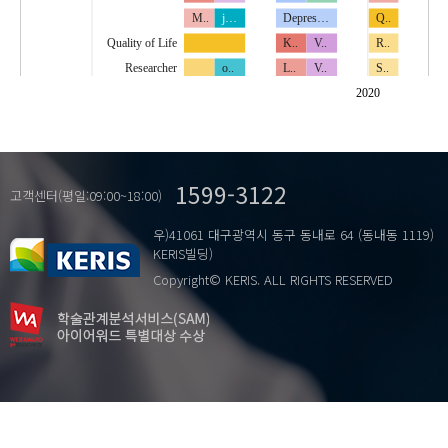
M..
j…
Depres…
Q..
Quality of Life
K..
V..
R..
Researcher
o..
L..
V..
S..
ShortForm-12
p..
R..
고.
S..
2020
lifestyle
낙.
R..
고.
S..
stress
우.
S..
매.
농.
변비
정.
S..
베.
매.
1599-3122
삶의 질
S..
서.
삶.
고객센터(평일:09:00~18:00)
생활습관
지.
S..
영.
우.
우)41061 대구광역시 동구 동내로 64 (동내동 1119)
스트레스
S..
외.
주.
KERIS빌딩)
연구직
U..
재구매 의도
Copyright© KERIS. ALL RIGHTS RESERVED
…
직무스트레스
V..
중심
피로
대.
품질
한열(寒熱)
대.
화장품기업
분노 표현
화장품전문점
사회적지지
삶의 질
시각 아날로그 척도