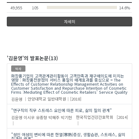
이근매
윤명숙(Yoon , Myeong-Sook)
49,955
105
14.6%
임숙경
자세히
오혜경
김종경(Jong Kyung Kim)
정계숙
'김윤영'
의 발표논문(13)
박사
화장품기업의 고객관계관리활동이 고객만족과 재구매의도에 미치는
영향 : 화장품전문점의 서비스 품질의 매개효과를 중심으로 = The
Effects of Customer Relationship Management Activities on
Customer Satisfaction and Repurchase Intention of Cosmetic
Firms :Mediating Effect of Cosmetic Retailers' Service Quality
김윤영
안양대학교 일반대학원
[2018]
"연구직의 직무 스트레스 요인에 따른 피로, 삶의 질의 관계"
김윤영
이시우
유종향
박혜주
박기현
한국직업건강간호학회
[2014]
"성인 여성의 변비에 따른 한열(寒熱)증상, 생활습관, 스트레스, 삶의
질과의 관계"