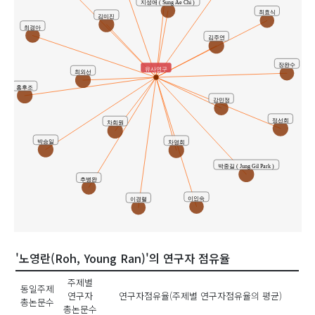
지성애 ( Sung Ae Chi )
최효식
김미진
최경아
김주연
장완수
유사연구
최외선
홍후조
강민정
정선희
차희원
박승일
차영희
박중길 ( Jung Gil Park )
추병완
이인숙
이경렬
'노영란(Roh, Young Ran)'의 연구자 점유율
주제별
동일주제
연구자
연구자점유율(주제별 연구자점유율의 평균)
총논문수
총논문수