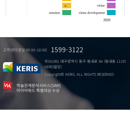
a..
virtue
emotion
virtue development
virtue ethics
virtue education
2020
…
덕윤리
덕
사회적 직관주의모형
덕 발달
신경과학
덕교육
1599-3122
아리스토텔레스
상대적인 덕
고객센터(평일:09:00~18:00)
정서
스.
우)41061 대구광역시 동구 동내로 64 (동내동 1119)
아리스토텔레스
KERIS빌딩)
행위판단
Copyright© KERIS. ALL RIGHTS RESERVED