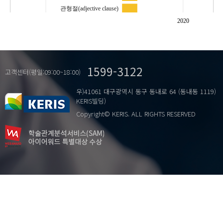
관형절(adjective clause)
뇌졸중
2020
도뇨
…
명사절(nominal clause)
배뇨 불편감
1599-3122
배뇨중재
고객센터(평일:09:00~18:00)
부사절(adverbial clause)
우)41061 대구광역시 동구 동내로 64 (동내동 1119)
비.
KERIS빌딩)
안.
Copyright© KERIS. ALL RIGHTS RESERVED
인.
학교 문법(school grammar)