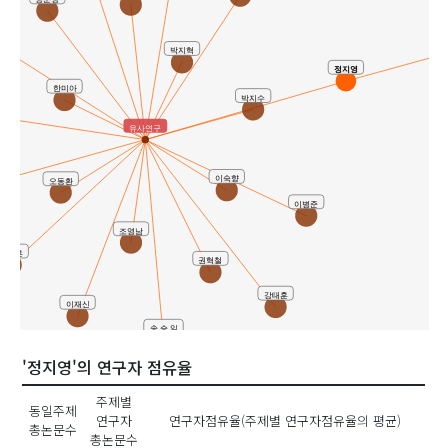
박지혁
정지영
한미아
박지수
유사연구
이숙향
오동환
이병준
조영남
정재훈
권혁철
강태훈
이재신
송 승 일
'정지영'의 연구자 점유율
주제별
동일주제
연구자
연구자점유율(주제별 연구자점유율의 평균)
총논문수
총논문수