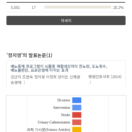
5,001
17
28.2%
자세히
'정지영'
의 발표논문(1)
배뇨중재 프로그램이 뇌졸중 재활대상자의 잔뇨량, 도뇨횟수,
배뇨불편감, 요로감염에 미치는 효과
김난지
조문숙
정지영
이정희
양이은
신채원
병원간호사회
[2016]
송영애
Di-stress
Intervention
Stroke
Urinary Catheterization
과학 기사문(Science Articles)