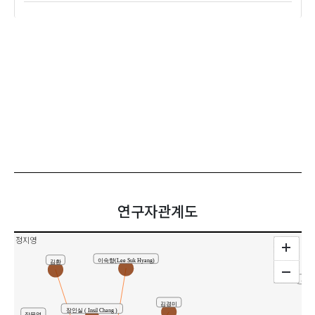
연구자관계도
정지영
이숙향(Lee Suk Hyang)
김환
신채
김경미
장인실 ( Insil Chang )
장문영