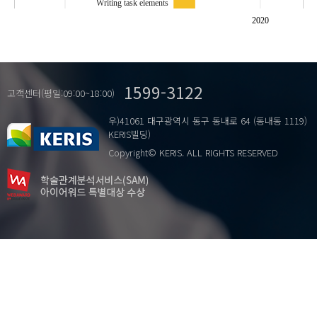
Writing task elements
two-level game
2020
winset
고급 단계 한국어 쓰기
…
금강산 관광사업
1599-3122
남북관계
고객센터(평일:09:00~18:00)
논설문
우)41061 대구광역시 동구 동내로 64 (동내동 1119)
독자에 대한 고려
KERIS빌딩)
사안연계
Copyright© KERIS. ALL RIGHTS RESERVED
쓰기 과제
쓰기 과제 요소
양면게임
윈셋