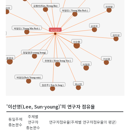
김형빈(Kim, Hyung Bin)
라려방
구갑우
박영민 ( Young Min Park )
손진우
박영민 ( Young Min Park )
유사연구
장미
김미성
서수현
정일영(Il-young Jeong)
윤경숙
가선경
유현정 ( Hyun Jeong Yoo )
이정연
박영민(Park Young-min)
유시연
장은주 ( Eun Ju Jang )
'이선영(Lee, Sun-young)'의 연구자 점유율
주제별
동일주제
연구자
연구자점유율(주제별 연구자점유율의 평균)
총논문수
총논문수