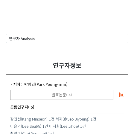
연구자정보
저자
박영민(Park Young-min)
발표논문( 4)
공동연구자( 5)
강민선(Kang Minseon)
1건
서지영(Seo Jiyoung)
1건
이슬기(Lee SeulKi)
1건
이지회(Lee Jihoe)
1건
최영미(Choi Yeongmi)
1건