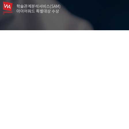
읽기동기
중학생
평가자 편향
학생 정보 유형
효과크기
후광 효과