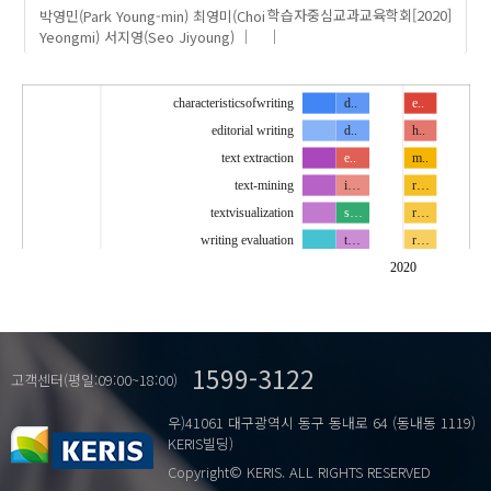
박영민(Park Young-min)
최영미(Choi
학습자중심교과교육학회
[2020]
Yeongmi)
서지영(Seo Jiyoung)
characteristicsofwriting
d..
e..
editorial writing
d..
h..
text extraction
e..
m..
text-mining
i…
r…
textvisualization
s…
r…
writing evaluation
t…
r…
글의 특성
소.
r…
2020
논설문
요.
s..
쓰기 평가
정.
s..
텍스트 마이닝
채.
w..
1599-3122
텍스트 시각화
총.
w..
고객센터(평일:09:00~18:00)
…
텍스트 추출
학.
쓰.
우)41061 대구광역시 동구 동내로 64 (동내동 1119)
학생 글 채점
쓰.
KERIS빌딩)
읽기 능력
Copyright© KERIS. ALL RIGHTS RESERVED
읽기 태도