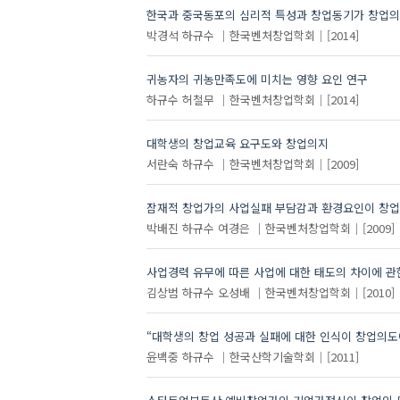
한국과 중국동포의 심리적 특성과 창업동기가 창업의
박경석
하규수
한국벤처창업학회
[2014]
귀농자의 귀농만족도에 미치는 영향 요인 연구
하규수
허철무
한국벤처창업학회
[2014]
대학생의 창업교육 요구도와 창업의지
서란숙
하규수
한국벤처창업학회
[2009]
잠재적 창업가의 사업실패 부담감과 환경요인이 창업
박배진
하규수
여경은
한국벤처창업학회
[2009]
사업경력 유무에 따른 사업에 대한 태도의 차이에 관
김상범
하규수
오성배
한국벤처창업학회
[2010]
“대학생의 창업 성공과 실패에 대한 인식이 창업의도에
윤백중
하규수
한국산학기술학회
[2011]