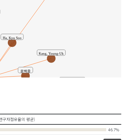
Ha, Kyu Soo
Kang, Young-Uk
윤백중
Oh, Sang-Hoon
이무선
김대호
서상혁
연구자점유율의 평균)
46.7%