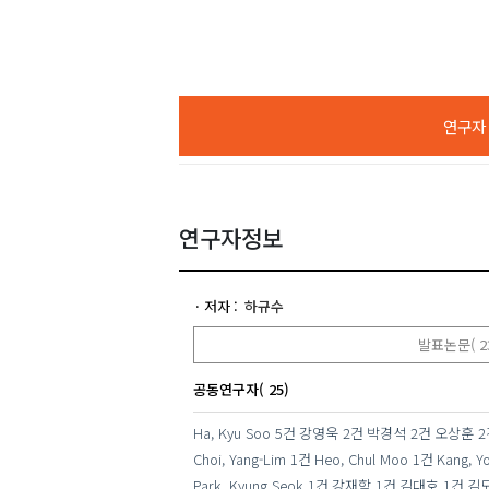
연구자 A
연구자정보
저자
하규수
발표논문( 2
공동연구자( 25)
Ha, Kyu Soo
5건
강영욱
2건
박경석
2건
오상훈
2
Choi, Yang-Lim
1건
Heo, Chul Moo
1건
Kang, Y
Park, Kyung Seok
1건
강재학
1건
김대호
1건
김