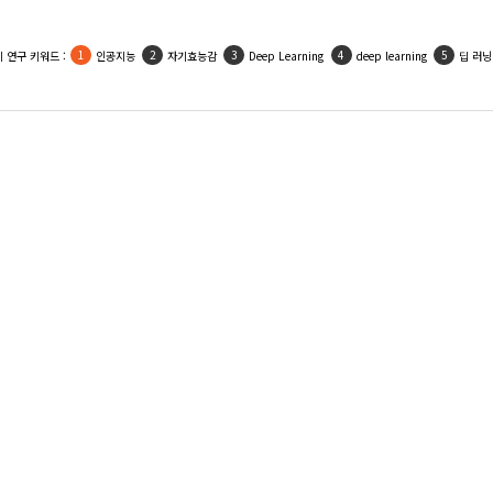
인기 활용 키워드 :
우울
사회적지지
자기효능감
인공지능
자아존중감