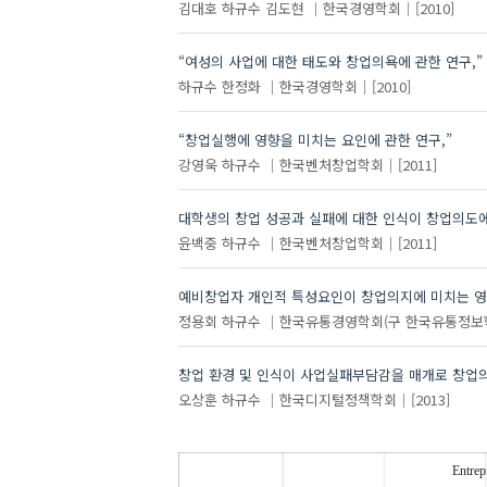
김대호
하규수
김도현
한국경영학회
[2010]
“여성의 사업에 대한 태도와 창업의욕에 관한 연구,”
하규수
한정화
한국경영학회
[2010]
“창업실행에 영향을 미치는 요인에 관한 연구,”
강영욱
하규수
한국벤처창업학회
[2011]
대학생의 창업 성공과 실패에 대한 인식이 창업의도
윤백중
하규수
한국벤처창업학회
[2011]
예비창업자 개인적 특성요인이 창업의지에 미치는 영
정용회
하규수
한국유통경영학회(구 한국유통정보
창업 환경 및 인식이 사업실패부담감을 매개로 창업
오상훈
하규수
한국디지털정책학회
[2013]
Entrep