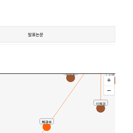
한미현
김원경
이선애
김경근
발표논문
김미례
김윤영
유사연구
구재선
심승원
신윤희
윤명숙(Yo
이혜경
하규수