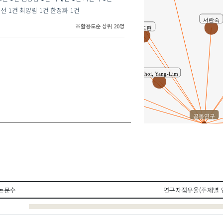
무선
1건
최양림
1건
한정화
1건
Heo, Chul Moo
서란숙
※활용도순 상위 20명
김도현
여경은
Choi, Yang-Lim
신중경
공동연구
허철무
강영욱
강재학
오상훈
논문수
연구자점유율(주제별 
박경석