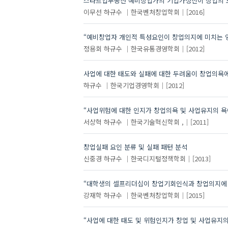
스타트업부동산 예비창업가의 기업가정신이 창업의 도
이무선
하규수
한국벤처창업학회
[2016]
“예비창업자 개인적 특성요인이 창업의지에 미치는 영
정용회
하규수
한국유통경영학회
[2012]
사업에 대한 태도와 실패에 대한 두려움이 창업의욕
하규수
한국기업경영학회
[2012]
“사업위험에 대한 인지가 창업의욕 및 사업유지의 욕
서상혁
하규수
한국기술혁신학회 ,
[2011]
창업실패 요인 분류 및 실패 패턴 분석
신중경
하규수
한국디지털정책학회
[2013]
“대학생의 셀프리더십이 창업기회인식과 창업의지에 미
강재학
하규수
한국벤처창업학회
[2015]
“사업에 대한 태도 및 위험인지가 창업 및 사업유지의