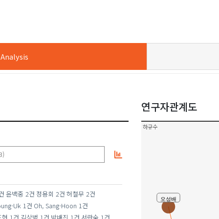
nalysis
연구자관계도
하규수
3)
한정화
건
윤백중
2건
정용회
2건
허철무
2건
오성배
oung-Uk
1건
Oh, Sang-Hoon
1건
도현
1건
김상범
1건
박배진
1건
서란숙
1건