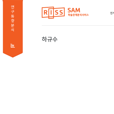
연
구
동
향
분
석
하규수