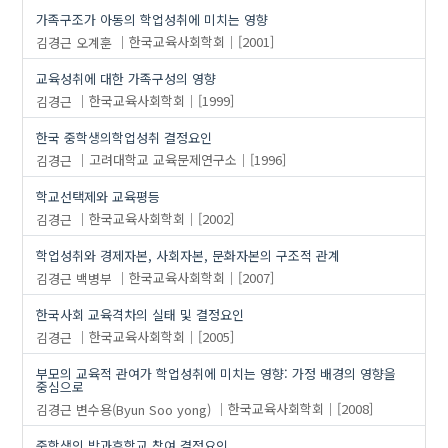
가족구조가 아동의 학업성취에 미치는 영향
김경근
오계훈
한국교육사회학회
[2001]
교육성취에 대한 가족구성의 영향
김경근
한국교육사회학회
[1999]
한국 중학생의학업성취 결정요인
김경근
고려대학교 교육문제연구소
[1996]
학교선택제와 교육평등
김경근
한국교육사회학회
[2002]
학업성취와 경제자본, 사회자본, 문화자본의 구조적 관계
김경근
백병부
한국교육사회학회
[2007]
한국사회 교육격차의 실태 및 결정요인
김경근
한국교육사회학회
[2005]
부모의 교육적 관여가 학업성취에 미치는 영향: 가정 배경의 영향을
중심으로
김경근
변수용(Byun Soo yong)
한국교육사회학회
[2008]
중학생의 방과후학교 참여 결정요인