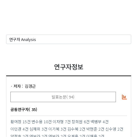
연구자정보
저자
김경근
발표논문( 94)
공동연구자( 35)
황여정
15건
변수용
10건
이자형
7건
장희원
6건
백병부
4건
이민경
4건
심재휘
3건
이기혜
3건
김수혜
2건
박현준
2건
신수영
2건
양정호
2건
연보라
2건
연보라
2건
오계훈
2건
이재훈
2건