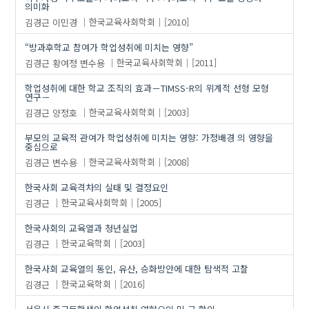
의미화
김경근
이민경
한국교육사회학회
[2010]
“방과후학교 참여가 학업성취에 미치는 영향”
김경근
황여정
변수용
한국교육사회학회
[2011]
학업성취에 대한 학교 조직의 효과－TIMSS-R의 위계적 선형 모형
연구－
김경근
양정호
한국교육사회학회
[2003]
부모의 교육적 관여가 학업성취에 미치는 영향: 가정배경 의 영향을
중심으로
김경근
변수용
한국교육사회학회
[2008]
한국사회 교육격차의 실태 및 결정요인
김경근
한국교육사회학회
[2005]
한국사회의 교육열과 청년실업
김경근
한국교육학회
[2003]
한국사회 교육열의 동인, 유산, 승화방안에 대한 탐색적 고찰
김경근
한국교육학회
[2016]