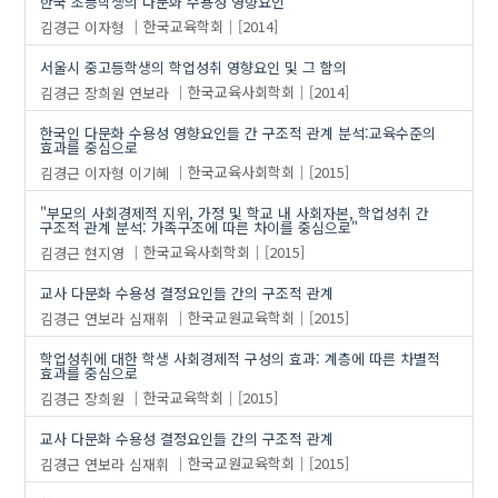
한국 초등학생의 다문화 수용성 영향요인
김경근
이자형
한국교육학회
[2014]
서울시 중고등학생의 학업성취 영향요인 및 그 함의
김경근
장희원
연보라
한국교육사회학회
[2014]
한국인 다문화 수용성 영향요인들 간 구조적 관계 분석:교육수준의
효과를 중심으로
김경근
이자형
이기혜
한국교육사회학회
[2015]
"부모의 사회경제적 지위, 가정 및 학교 내 사회자본, 학업성취 간
구조적 관계 분석: 가족구조에 따른 차이를 중심으로"
김경근
현지영
한국교육사회학회
[2015]
교사 다문화 수용성 결정요인들 간의 구조적 관계
김경근
연보라
심재휘
한국교원교육학회
[2015]
학업성취에 대한 학생 사회경제적 구성의 효과: 계층에 따른 차별적
효과를 중심으로
김경근
장희원
한국교육학회
[2015]
교사 다문화 수용성 결정요인들 간의 구조적 관계
김경근
연보라
심재휘
한국교원교육학회
[2015]