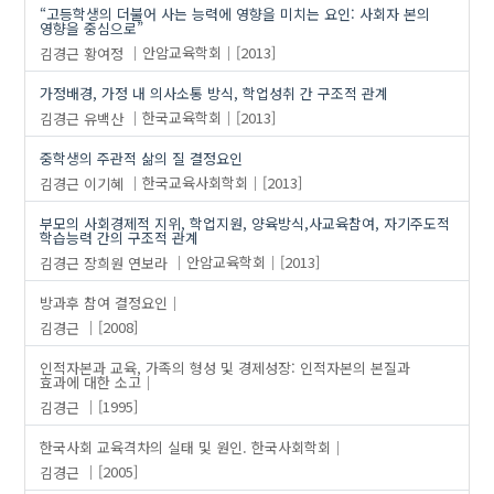
“고등학생의 더불어 사는 능력에 영향을 미치는 요인: 사회자 본의
영향을 중심으로”
김경근
황여정
안암교육학회
[2013]
가정배경, 가정 내 의사소통 방식, 학업성취 간 구조적 관계
김경근
유백산
한국교육학회
[2013]
중학생의 주관적 삶의 질 결정요인
김경근
이기혜
한국교육사회학회
[2013]
부모의 사회경제적 지위, 학업지원, 양육방식,사교육참여, 자기주도적
학습능력 간의 구조적 관계
김경근
장희원
연보라
안암교육학회
[2013]
방과후 참여 결정요인
김경근
[2008]
인적자본과 교육, 가족의 형성 및 경제성장: 인적자본의 본질과
효과에 대한 소고
김경근
[1995]
한국사회 교육격차의 실태 및 원인. 한국사회학회
김경근
[2005]