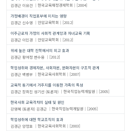
김경근
이유건
한국교육재정경제학회
[2004]
가정배경이 직업포부에 미치는 영향
김경근
신수영
안암교육학회
[2012]
이주근로자 가정의 사회적 관계망과 자녀교육 기획
김경근
이민경
안암교육학회
[2012]
위세 높은 대학 진학에서의 외고 효과
김경근
황여정
변수용
[2012]
학업성취와 경제자본, 사회자본, 문화자본의 구조적 관계
김경근
백병부
한국교육사회학회
[2007]
교육적 동기에서 거주지를 이동한 가족의 특성
김경근
장희진
성기선 (토론자)
한국직업능력개발원
[2005]
한국사회 교육격차의 실태 및 원인
강영혜 (토론자)
김경근
한국직업능력개발원
[2005]
학업성취에 대한 학교조직의 효과
김경근
양정호
한국교육사회학회
[2003]