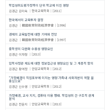
학업성취도평가정책이 단위 학교에 미친 영향
김경근
김미숙
한국교육학회
[2011]
한국에서의 교육투자 결정
김경근
韓國敎育財政經濟學會
[1996]
경제의 교육발전에 대한 기여와 전망
김경근
韓國敎育財政經濟學會
[1997]
중학생의 다문화 수용성 영향요인
김경근
이자형
[2013]
입학사정관 제도에 대한 정보접근성 영향요인 및 그 계층적 함의
김경근
황여정
안암교육학회
[2012]
“가정배경이 직업포부에 미치는 영향:가족내 사회자본의 역할 을
중심으로”
김경근
신수영
안암교육학회
[2012]
가정배경, 교사 지지, 컴퓨터 이용 행태. 학업성취 간 구조적 관계
분석
김경근
전윤지
안암교육학회
[2013]