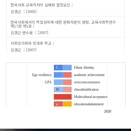
한국사회 교육격차의 실태와 결정요인
김경근
[2005]
한국사회에서의 학업성취에 대한 문화자본의 영향, 교육사회학연구
제17권 제1호
김경근
변수용
[2007]
사회양극화와 방과후 학교
김경근
[2007]
C..
Ethnic Identity
Ego resiliency
academic achievement
GPA
civicconsciousness
H..
classidentification
Multicultural acceptance
a..
educationalattainment
e..
e..
2020
m..
e..
social support
family structure