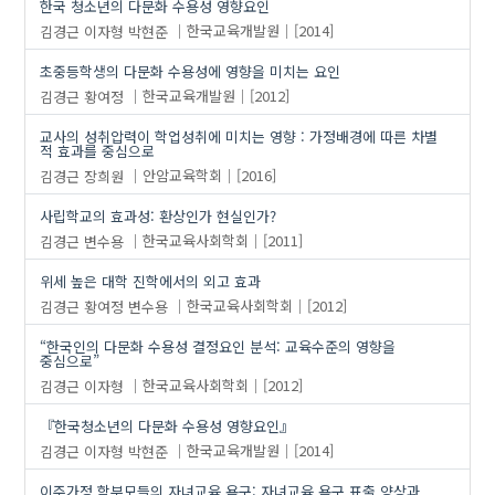
한국 청소년의 다문화 수용성 영향요인
김경근
이자형
박현준
한국교육개발원
[2014]
초중등학생의 다문화 수용성에 영향을 미치는 요인
김경근
황여정
한국교육개발원
[2012]
교사의 성취압력이 학업성취에 미치는 영향 : 가정배경에 따른 차별
적 효과를 중심으로
김경근
장희원
안암교육학회
[2016]
사립학교의 효과성: 환상인가 현실인가?
김경근
변수용
한국교육사회학회
[2011]
위세 높은 대학 진학에서의 외고 효과
김경근
황여정
변수용
한국교육사회학회
[2012]
“한국인의 다문화 수용성 결정요인 분석: 교육수준의 영향을
중심으로”
김경근
이자형
한국교육사회학회
[2012]
『한국청소년의 다문화 수용성 영향요인』
김경근
이자형
박현준
한국교육개발원
[2014]
이주가정 학부모들의 자녀교육 욕구: 자녀교육 욕구 표출 양상과