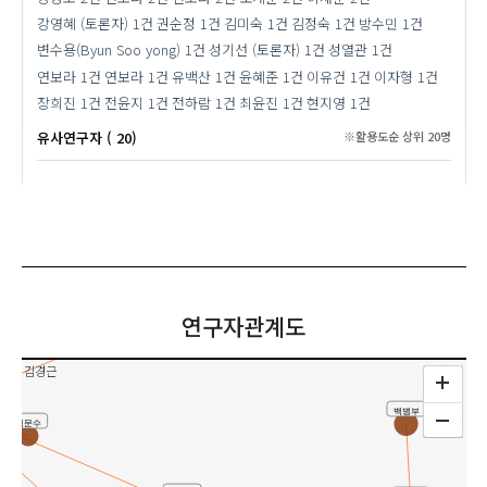
강영혜 (토론자)
1건
권순정
1건
김미숙
1건
김정숙
1건
방수민
1건
변수용(Byun Soo yong)
1건
성기선 (토론자)
1건
성열관
1건
연보라
1건
연보라
1건
유백산
1건
윤혜준
1건
이유건
1건
이자형
1건
장희진
1건
전윤지
1건
전하람
1건
최윤진
1건
현지영
1건
유사연구자 ( 20)
※활용도순 상위 20명
ean Kim)
이지영
정명희
윤경희
연구자관계도
금혜령
김경근
백병부
김문수