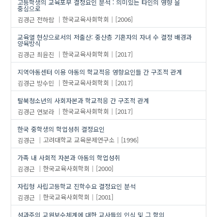
고등학생의 교육포부 결정요인 분석 : 의미있는 타인의 영향 을
중심으로
김경근
전하람
한국교육사회학회
[2006]
교육열 현상으로서의 저출산: 중산층 기혼자의 자녀 수 결정 배경과
양육방식
김경근
최윤진
한국교육사회학회
[2017]
지역아동센터 이용 아동의 학교적응 영향요인들 간 구조적 관계
김경근
방수민
한국교육사회학회
[2017]
탈북청소년의 사회자본과 학교적응 간 구조적 관계
김경근
연보라
한국교육사회학회
[2017]
한국 중학생의 학업성취 결정요인
김경근
고려대학교 교육문제연구소
[1996]
가족 내 사회적 자본과 아동의 학업성취
김경근
한국교육사회학회
[2000]
자립형 사립고등학교 진학수요 결정요인 분석
김경근
한국교육사회학회
[2001]
성과주의 교원보수체계에 대한 교사들의 인식 및 그 함의