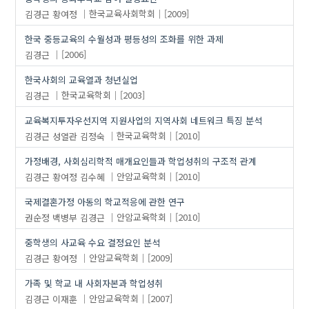
김경근
황여정
한국교육사회학회
[2009]
한국 중등교육의 수월성과 평등성의 조화를 위한 과제
김경근
[2006]
한국사회의 교육열과 청년실업
김경근
한국교육학회
[2003]
교육복지투자우선지역 지원사업의 지역사회 네트워크 특징 분석
김경근
성열관
김정숙
한국교육학회
[2010]
가정배경, 사회심리학적 매개요인들과 학업성취의 구조적 관계
김경근
황여정
김수혜
안암교육학회
[2010]
국제결혼가정 아동의 학교적응에 관한 연구
권순정
백병부
김경근
안암교육학회
[2010]
중학생의 사교육 수요 결정요인 분석
김경근
황여정
안암교육학회
[2009]
가족 및 학교 내 사회자본과 학업성취
김경근
이재훈
안암교육학회
[2007]