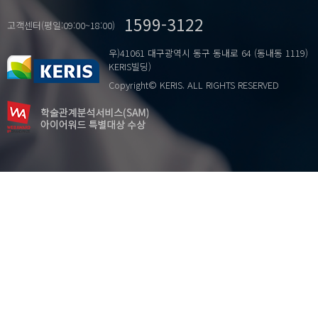
s…
multicultural school climate
1599-3122
studentsmajor
parental socioeconomic status
고객센터(평일:09:00~18:00)
s…
school mean SES
우)41061 대구광역시 동구 동내로 64 (동내동 1119)
공동체의식
s…
KERIS빌딩)
교육 격차
socioeconomic composition
Copyright© KERIS. ALL RIGHTS RESERVED
…
다문화 교육
가족 및 학교 내 사회자본
다문화 수용성
문화정체성
가족구조
사.
계층의식
사회적지지
공동체적 시민의식
위계적 선형 모형
교육수준
자아탄력성
다문화가정 학생 지도 경험
전공계열
다문화강좌 수강 경험
졸업속도
부모의 사회경제적 지위
취업전망
종족 정체성
콕.
학교 다문화적 풍토
평균평점
학교평균 사회경제적 지위
학업성취