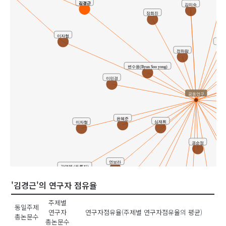
김경근
김미숙
장희진
이자형
연보
전하람
변수용(Byun Soo yong)
이민경
공동연구
윤혜준
심재휘
이자형
권순정
연보라
강영혜 (토론자)
방수민
'김경근'의 연구자 점유율
성기선 (토론자)
주제별
동일주제
최윤진
연구자
연구자점유율(주제별 연구자점유율의 평균)
총논문수
총논문수
김정숙
현지영