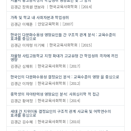
서울시 중고등학생의 학업성취 영향요인 및 그 함의
김경근
장희원
연보라
한국교육사회학회
[2014]
가족 및 학교 내 사회자본과 학업성취
김경근
이재훈
안암교육학회
[2007]
한국인 다문화수용성 영향요인들 간 구조적 관계 분석 : 교육수준의
효과를 중심으로
김경근
이자형
이기혜
한국교육사회학회
[2015]
자율형 사립고등학교 지정 확대가 고교유형 간 학업성취 격차에 끼친
영향
김경근
심재휘
한국교육사회학회
[2017]
한국인의 다문화수용성 결정요인 분석 : 교육수준의 영향 을 중심으로
김경근
이자형
한국교육사회학회
[2012]
중학생의 자아탄력성 영향요인 분석: 사회심리학 적 접근
김경근
황여정
한국교육사회학회
[2014]
세대 간 지위이동 결정요인의 구조적 관계 사교육 및 어학연수의
효과를 중심으로
김경근
김수혜
한국교육사회학회
[2010]