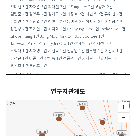
오미선
3건
차재관
3건
최재철
3건
Ji Sung Lee
2건
고용채
2건
김범준
2건
김욱주
2건
김재국
2건
나정호
2건
나현욱
2건
류위선
2건
박희권
2건
손성일
2건
여민주
2건
윤병우
2건
이지성
2건
이진성
2건
정진상
2건
조기현
2건
허지회
2건
Chi Kyung Kim
1건
Jaehee Ko
1건
Jihoon Kang
1건
Jong-Moo Park
1건
Soo Joo Lee
1건
Tai Hwan Park
1건
Yong-Jin Cho
1건
강지훈
1건
김지선
1건
노학재
1건
서재영
1건
서진욱
1건
신동원
1건
안무영
1건
이건세
1건
이정곤
1건
이준
1건
장명숙
1건
정종원
1건
차재권
1건
최재관
1건
홍정호
1건
홍정호
1건
Tai Hwan Park
류위선
유사연구자 ( 20)
※활용도순 상위 20명
Chi Kyung Kim
연구자관계도
정진상
Jihoon Kang
최재철
이경복
김준태
박종무
강규식
허지회
이정곤