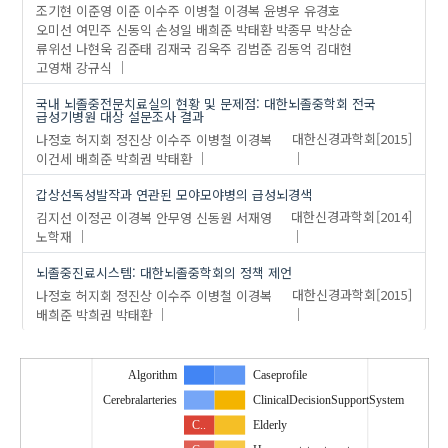
조기현
이준영
이준
이수주
이병철
이경복
윤병우
유경호
오미선
여민주
신동익
손성일
배희준
박태환
박종무
박상순
류위선
나현욱
김준태
김재국
김욱주
김범준
김동억
김대현
고영채
강규식
국내 뇌졸중전문치료실의 현황 및 문제점: 대한뇌졸중학회 전국
급성기병원 대상 설문조사 결과
나정호
허지회
정진상
이수주
이병철
이경복
대한신경과학회
[2015]
이건세
배희준
박희권
박태환
갑상선독성발작과 연관된 모야모야병의 급성뇌경색
김지선
이정곤
이경복
안무영
신동원
서재영
대한신경과학회
[2014]
노학재
뇌졸중진료시스템: 대한뇌졸중학회의 정책 제언
나정호
허지회
정진상
이수주
이병철
이경복
대한신경과학회
[2015]
배희준
박희권
박태환
Algorithm
Caseprofile
Cerebralarteries
ClinicalDecisionSupportSystem
C..
Elderly