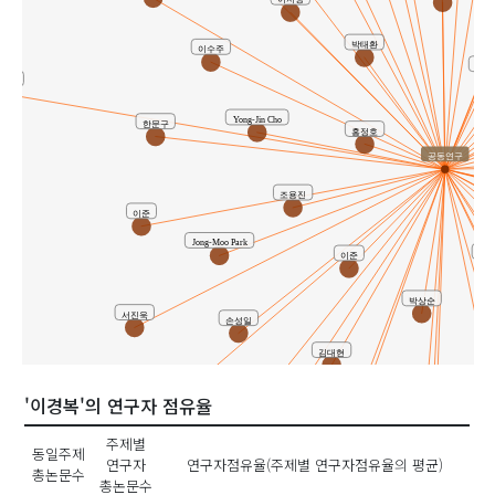
이지성
박태환
이수주
김재
경복
Yong-Jin Cho
한문구
홍정호
공동연구
조용진
이준
Jong-Moo Park
고영
이준
박상순
서진욱
손성일
김대현
서재영
'이경복'의 연구자 점유율
유경호
이진성
주제별
이병철
동일주제
연구자
연구자점유율(주제별 연구자점유율의 평균)
총논문수
노학재
총논문수
김욱주