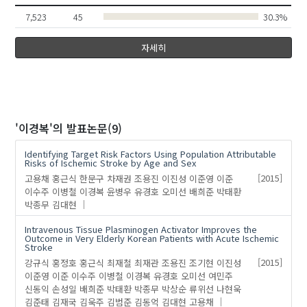
7,523
45
30.3%
나정호
여민주
자세히
'이경복'
의 발표논문(9)
Identifying Target Risk Factors Using Population Attributable
Risks of Ischemic Stroke by Age and Sex
고용채
홍근식
한문구
차재권
조용진
이진성
이준영
이준
[2015]
이수주
이병철
이경복
윤병우
유경호
오미선
배희준
박태환
박종무
김대현
Intravenous Tissue Plasminogen Activator Improves the
Outcome in Very Elderly Korean Patients with Acute Ischemic
Stroke
강규식
홍정호
홍근식
최재철
최재관
조용진
조기현
이진성
[2015]
이준영
이준
이수주
이병철
이경복
유경호
오미선
여민주
신동익
손성일
배희준
박태환
박종무
박상순
류위선
나현욱
김준태
김재국
김욱주
김범준
김동억
김대현
고용채