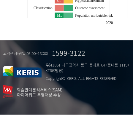
C..
Hyperacutetreatment
Classification
Outcome assessment
M..
Population attributable risk
Thyrotoxicosis
Recurrent event
2020
m..
South Korea
stroke
Stroke care
Stroke center
…
1599-3122
Stroke registry
고객센터(평일:09:00~18:00)
Stroke unit
우)41061 대구광역시 동구 동내로 64 (동내동 1119)
Thrombolysis
KERIS빌딩)
Thrombolytic therapy
Copyright© KERIS. ALL RIGHTS RESERVED
acute ischemic stroke
acute stroke
ischemic stroke
outcome
prediction model
risk factor