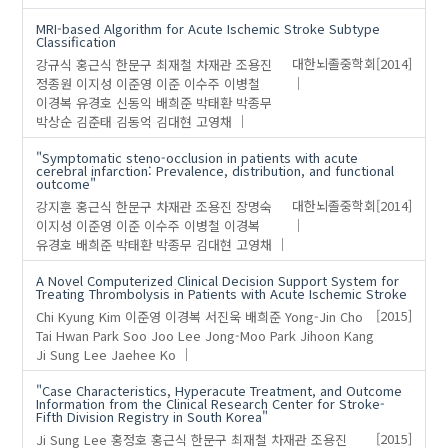
MRI-based Algorithm for Acute Ischemic Stroke Subtype
Classification
강규식
홍근식
한문구
최재철
차재관
조용진
대한뇌졸중학회
[2014]
정종원
이지성
이준영
이준
이수주
이병철
이경복
유경호
신동익
배희준
박태환
박종무
박상순
김준태
김동억
김대현
고영채
"Symptomatic steno-occlusion in patients with acute
cerebral infarction: Prevalence, distribution, and functional
outcome"
강지훈
홍근식
한문구
차재관
조용진
장명숙
대한뇌졸중학회
[2014]
이지성
이준영
이준
이수주
이병철
이경복
유경호
배희준
박태환
박종무
김대현
고영채
A Novel Computerized Clinical Decision Support System for
Treating Thrombolysis in Patients with Acute Ischemic Stroke
Chi Kyung Kim
이준영
이경복
서진욱
배희준
Yong-Jin Cho
[2015]
Tai Hwan Park
Soo Joo Lee
Jong-Moo Park
Jihoon Kang
Ji Sung Lee
Jaehee Ko
"Case Characteristics, Hyperacute Treatment, and Outcome
Information from the Clinical Research Center for Stroke-
Fifth Division Registry in South Korea"
Ji Sung Lee
홍정호
홍근식
한문구
최재철
차재관
조용진
[2015]