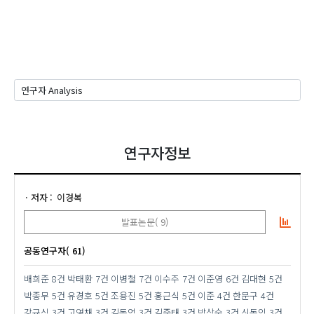
연구자정보
저자
이경복
발표논문( 9)
공동연구자( 61)
배희준
8건
박태환
7건
이병철
7건
이수주
7건
이준영
6건
김대현
5건
박종무
5건
유경호
5건
조용진
5건
홍근식
5건
이준
4건
한문구
4건
강규식
3건
고영채
3건
김동억
3건
김준태
3건
박상순
3건
신동익
3건