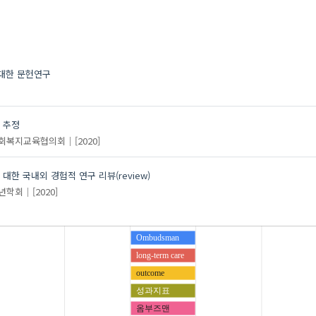
 대한 문헌연구
 추정
회복지교육협의회
[2020]
한 국내외 경험적 연구 리뷰(review)
년학회
[2020]
Ombudsman
long-term care
outcome
성과지표
옴부즈맨