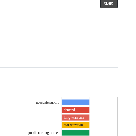
자세히
adequate supply
demand
long-term care
marketization
public nursing homes