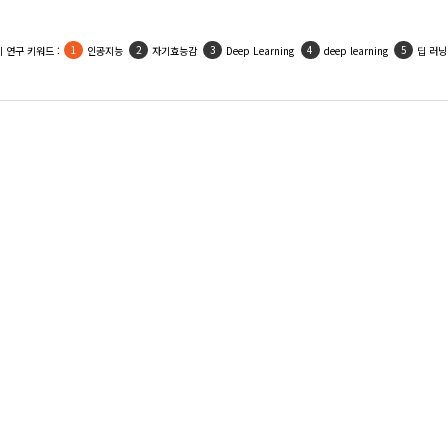
 연구 키워드 :
인공지능
자기효능감
Deep Learning
deep learning
딥 러닝