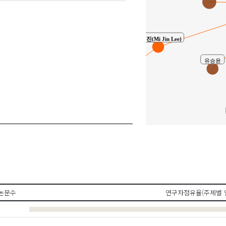
이미진(Mi Jin Lee)
주은선(Eun-Sun Joo)
유승윤
공동연구
논문수
연구자점유율(주제별 