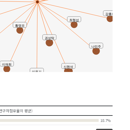
강흥희
최형섭
황영모
권성탁
나민주
이재희
신현석
이용기
연구자점유율의 평균)
18.7%