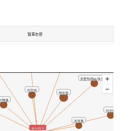
발표논문
정윤수
한하늘
섭
조한익(Han-Ik Cho)
이인숙
박수정
이택원
이수민
조덕원
유사연구