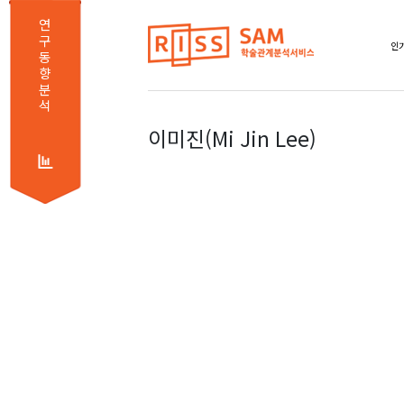
연
구
인기
동
향
분
석
이미진(Mi Jin Lee)