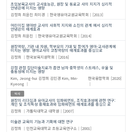
초임보육교사의 교사효능감, 원장 및 동료교 사의 지지가 심리적
안녕감에 미치는 영향
김정희
최윤진
최미경
한국영유아교원교육학회
[2013]
어린이집 영아반 교사의 사회적 지지와 소진의 관계 에서 심리적
안녕감의 매개효과
김정희
최윤진
한국영유아교원교육학회
[2014]
원장역량, 기관 내 자원, 학부모의 기대 및 참여가 영아-교사관계에
미치는 영향: 영아교사의 코칭역량의 매개효과를 중심으로
김정희
한국보육지원학회
[2016]
강점 관점 집단미술치료가 흡연 남자 중학생의 스트레스, 우울 및
충동성에 미치는 영향
Kim, Jeong-hui
김정희
김민경
Kim, Min-
한국융합학회
[2020]
Kyeong
박사
원장의 리더십과 유아교사의 임파워먼트, 조직효과성에 관한 연구:
개인 및 조직특성 중재효과와 임파워먼트 매개효과를 중심으 로
김정희
가톨릭대학교 대학원
[2007]
미술관 교육의 기능과 기획에 대한 연구
김정희
인천교육대학교 초등교육연구소
[2001]