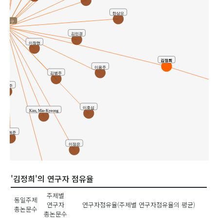
한상모
공동연구
김민경
이창현
김정희
이용주
김병주
이용주
이호섭
Kim, Min-Kyeong
문혁준
이정은
권동택
최미경
'김정희'의 연구자 점유율
주제별
동일주제
연구자
연구자점유율(주제별 연구자점유율의 평균)
총논문수
총논문수