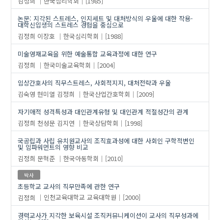
김정희
한국심리학회
[1985]
논문: 지각된 스트레스, 인지세트 및 대처방식의 우울에 대한 작용-
대학신입생의 스트레스 경험을 중심으로
김정희
이장호
한국심리학회
[1988]
미술영재교육을 위한 예술통합 교육과정에 대한 연구
김정희
한국미술교육학회
[2004]
임상간호사의 직무스트레스, 사회적지지, 대처전략과 우울
김숙영
현미열
김정희
한국산업간호학회
[2009]
자기애적 성격특성과 대인관계유형 및 대인관계 적절성간의 관계
김정희
천성문
김지연
한국상담학회
[1998]
국공립과 사립 유치원교사의 조직효과성에 대한 사회인 구학적변인
및 임파워먼트의 영향 비교
김정희
문혁준
한국아동학회
[2010]
박사
초등학교 교사의 직무만족에 관한 연구
김정희
인천교육대학교 교육대학원
[2000]
경력교사가 지각한 보육시설 조직커뮤니케이션이 교사의 직무성과에