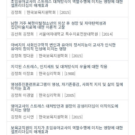
초임유아교사의 스트레스 대처방식이 역할수행에 미치는 영향에 대한
셀프리더십의 매개효과
김정희
한국보육지원학회
[2015]
남한 거주 북한이탈청소년의 외상 후 성장 및 자아탄력성과
집단미술치료에 대한 이론적 고찰
김선희
김정희
서울여자대학교 특수치료전문대학원
[2014]
아버지의 사회인구학적 변인과 유아의 정서지능이 교사가 인식한
유아의 창의적 인성에 미치는 영향
김정희
정다운
한국보육지원학회
[2015]
지각된 스트레스, 인지세트 및 대처방식의 우울에 대한 작용
김정희
이장호
한국심리학회
[1988]
영성증진훈련프로그램이 영성, 자기존중감, 사회적 지지 및 삶의 질에
미치는 효과
김정희
이경열
한국심리학회
[2005]
영아교사의 스트레스 대처방안과 원장의 감성리더십이 이직의도에
미치는 영향
김정희
신시연
한국보육지원학회
[2015]
보육교직원의 지지가 초임유아교사의 역할수행에 미치는 영향에 대한
셀프리더십의 매개효과