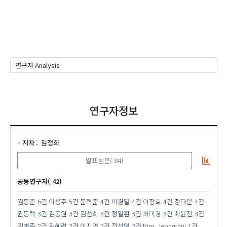
연구자정보
저자
김정희
발표논문( 84)
공동연구자( 42)
김동춘
6건
이용주
5건
문혁준
4건
이경열
4건
이장호
4건
정다운
4건
권동택
3건
김동원
3건
김선희
3건
정일환
3건
최미경
3건
최윤진
3건
김병주
2건
김혜련
2건
이지연
2건
전선영
2건
Kim, Jeong-hui
1건