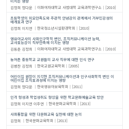
미치는 영향
김정희
정다운
이화여자대학교 사범대학 교육과학연구소
[2010]
초등학생의 외모만족도와 주관적 안녕감의 관계에서 거부민감성의
매개효과 연구
김정희
이지연
한국청소년시설환경학회
[2010]
영유아교사의 사회인구학적 변인, 조직커뮤니케이션 능력,
교사효능감이 직무만족에 미치는 영향
김동춘
김정희
이화여자대학교 사범대학 교육과학연구소
[2010]
농어촌 중등학교 교원들의 교사 직무에 대한 인식 연구
김병찬
김정희
한국교원교육학회
[2005]
어린이집 원장이 지각한 조직커뮤니케이션과 인구사회학적 변인 이
어린이집 조직효과성에 미치는 영향
김정희
정다운
한국영유아보육학회
[2011]
인격 형성과 학업성취도 향상을 위한 학교문화예술교육 방안
김정희
이지연
이주연
한국문화교육학회
[2013]
사회통합을 위한 다문화교육 실천에 대한 논의
김정희
한국문화교육학회
[2013]