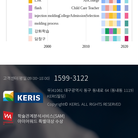
LSR
ArtCollege
flash
Child Care Teacher
injection molding
CollegeAdmissionSelection
molding process
강화학습
담창구
선조체
EducationalCapacity
소진
2000
2010
2020
의사결정
EducationalInternationalizationSpecialDistrict
GeneralHigh-School
1599-3122
GlobalCreationModelSchool
고객센터(평일:09:00~18:00)
GlobalEducationalProgram
우)41061 대구광역시 동구 동내로 64 (동내동 1119)
RelevantGroupsPerception
KERIS빌딩)
RequirementMaterials
Copyright© KERIS. ALL RIGHTS RESERVED
Role Performance
특례
SpecialDistrictCouncil
하버마스
Supervisors support
감성리더십
burnout
기호학