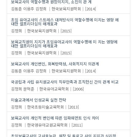
보육교사의 역할수행과 원장의지지, 소진의 관 계
김동춘
이용주
김정희
한국보육지원학회
[2014]
초임 유아교사의 스트레스 대처방식이 역할수행에 미치는 영향 에
대한 셀프리더십의 매개효과
김정희
한국보육지원학회
[2015]
보육교직원의 지지가 초임유아교사의 역할수행에 미 치는 영향에
대한 셀프리더십의 매개효과
김정희
한국보육지원학회
[2015]
보육교사의 개인변인, 회복탄력성, 사회적지지 의관계
김동춘
이용주
김정희
한국보육지원학회
[2014]
국공립과 사립 유치원교사의 직무만족과 조직헌신 간의 관계 비교
김정희
문혁준
한국유아교육학회
[2006]
미술교과에서 인성교육 실천 전략
김정희
한국초등미술교육학회
[2013]
보육교사의 개인적 변인에 따른 임파워먼트 인식 차이
김정희
한국영유아교원교육학회
[2011]
초임보육교사의 교사효능감, 원장 및 동료교 사의 지지가 심리적