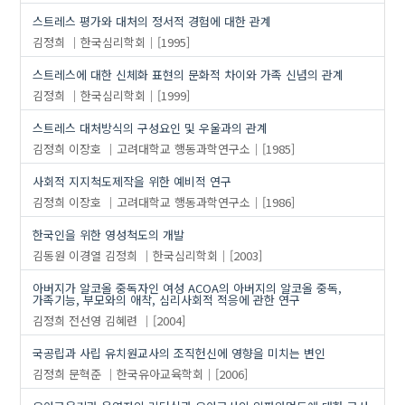
스트레스 평가와 대처의 정서적 경험에 대한 관계
김정희
한국심리학회
[1995]
스트레스에 대한 신체화 표현의 문화적 차이와 가족 신념의 관계
김정희
한국심리학회
[1999]
스트레스 대처방식의 구성요인 및 우울과의 관계
김정희
이장호
고려대학교 행동과학연구소
[1985]
사회적 지지척도제작을 위한 예비적 연구
김정희
이장호
고려대학교 행동과학연구소
[1986]
한국인을 위한 영성척도의 개발
김동원
이경열
김정희
한국심리학회
[2003]
아버지가 알코올 중독자인 여성 ACOA의 아버지의 알코올 중독,
가족기능, 부모와의 애착, 심리사회적 적응에 관한 연구
김정희
전선영
김혜련
[2004]
국공립과 사립 유치원교사의 조직헌신에 영향을 미치는 변인
김정희
문혁준
한국유아교육학회
[2006]