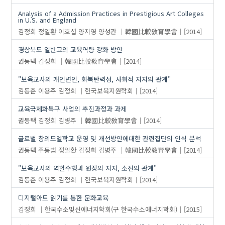
Analysis of a Admission Practices in Prestigious Art Colleges
in U.S. and England
김정희
정일환
이호섭
양지영
양성관
韓國比較敎育學會
[2014]
경상북도 일반고의 교육역량 강화 방안
권동택
김정희
韓國比較敎育學會
[2014]
"보육교사의 개인변인, 회복탄력성, 사회적 지지의 관계"
김동춘
이용주
김정희
한국보육지원학회
[2014]
교육국제화특구 사업의 추진과정과 과제
권동택
김정희
김병주
韓國比較敎育學會
[2014]
글로벌 창의모델학교 운영 및 개선방안에대한 관련집단의 인식 분석
권동택
주동범
정일환
김정희
김병주
韓國比較敎育學會
[2014]
"보육교사의 역할수행과 원장의 지지, 소진의 관계"
김동춘
이용주
김정희
한국보육지원학회
[2014]
디지털아트 읽기를 통한 문화교육
김정희
한국수소및신에너지학회(구 한국수소에너지학회)
[2015]