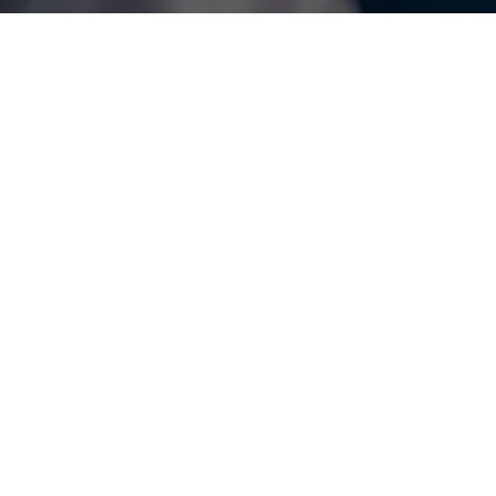
career and vocational education
디지털 아트
comprehensivereview
문화교육
curriculum
resilience
상호작용
social support
셀프 리더십
경상북도
관련집단인식
교육과정
아버지
…
교육국제화인프라
영아 교사
교육국제화특구
의미작용
교육국제화특구사업
이직의도
교육역량
정서지능
글로벌 교육 프로그램
창의적 인성
글로벌창의모델학교
대구광역시교육청
대구교육국제화특구
대학입학전형
보육교사