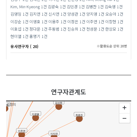
Kim, Min-Kyeong
1건
김광숙
1건
김민경
1건
김병찬
1건
김숙영
1건
김영임
1건
김지연
1건
신시연
1건
양성관
1건
양지영
1건
오승아
1건
이강순
1건
이영호
1건
이용주
1건
이정은
1건
이주연
1건
이창현
1건
이호섭
1건
정다운
1건
주동범
1건
진승희
1건
천성문
1건
한상모
1건
현미열
1건
홍명기
1건
유사연구자 ( 20)
※활용도순 상위 20명
현미열
정다운
이영호
양지영
연구자관계도
전선영
김선희
김정희
진승희
이경열
최윤진
이주연
이지연