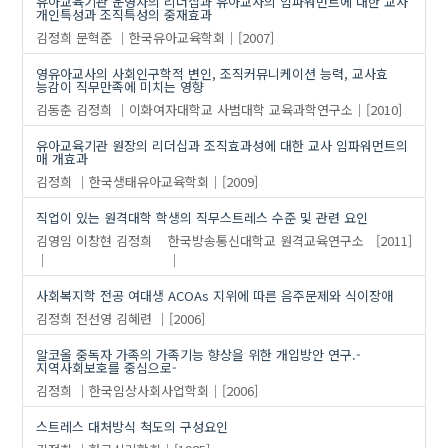
유아교육기관 운영자의 리더십과 유아교사의 임파워먼트에 대한 교사
개인특성과 조직특성의 중재효과
김정희
문혁준
한국유아교육학회
[2007]
영유아교사의 사회인구학적 변인, 조직커뮤니케이션 능력, 교사효
능감이 직무만족에 미치는 영향
김동춘
김정희
이화여자대학교 사범대학 교육과학연구소
[2010]
유아교육기관 원장의 리더십과 조직효과성에 대한 교사 임파워먼트의
매 개효과
김정희
한국생태유아교육학회
[2009]
직업이 있는 원격대학 학생의 직무스트레스 수준 및 관련 요인
김영임
이창현
김정희
한국방송통신대학교 원격교육연구소
[2011]
사회복지학 전공 여대생 ACOAs 지위에 따른 음주문제와 식이장애
김정희
전선영
김혜련
[2006]
알코올 중독자 가족의 가족기능 향상을 위한 개입방안 연구.-
지역사회보호를 중심으로-
김정희
한국임상사회사업학회
[2006]
스트레스 대처방식 척도의 구성요인