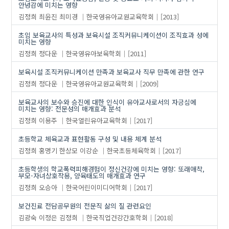
안녕감에 미치는 영향
김정희
최윤진
최미경
한국영유아교원교육학회
[2013]
초임 보육교사의 특성과 보육시설 조직커뮤니케이션이 조직효과 성에
미치는 영향
김정희
정다운
한국영유아보육학회
[2011]
보육시설 조직커뮤니케이션 만족과 보육교사 직무 만족에 관한 연구
김정희
정다운
한국영유아교원교육학회
[2009]
보육교사의 보수와 승진에 대한 인식이 유아교사로서의 자긍심에
미치는 영향: 전문성의 매개효과 분석
김정희
이용주
한국열린유아교육학회
[2017]
초등학교 체육교과 표현활동 구성 및 내용 체계 분석
김정희
홍명기
한상모
이강순
한국초등체육학회
[2017]
초등학생의 학교폭력피해경험이 정신건강에 미치는 영향: 또래애착,
부모-자녀상호작용, 양육태도의 매개효과 연구
김정희
오승아
한국어린이미디어학회
[2017]
보건진료 전담공무원의 전문직 삶의 질 관련요인
김광숙
이정은
김정희
한국직업건강간호학회
[2018]