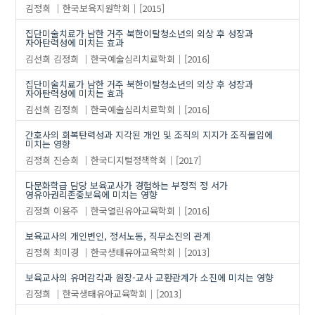
김정희
한국보육지원학회
[2015]
집단미술치료가 남한 거주 북한이탈청소년의 외상 후 성장과
자아탄력성에 미치는 효과
김선희
김정희
한국예술심리치료학회
[2016]
집단미술치료가 남한 거주 북한이탈청소년의 외상 후 성장과
자아탄력성에 미치는 효과
김선희
김정희
한국예술심리치료학회
[2016]
간호사의 회복탄력성과 지각된 개인 및 조직의 지지가 조직몰입에
미치는 영향
김정희
진승희
한국디지털정책학회
[2017]
다문화학급 담당 보육교사가 경험하는 부정적 정 서가
영유아권리존중보육에 미치는 영향
김정희
이용주
한국열린유아교육학회
[2016]
보육교사의 개인변인, 정서노동, 직무소진의 관계
김정희
최미경
한국생태유아교육학회
[2013]
보육교사의 유머감각과 원장-교사 교환관계가 소진에 미치는 영향
김정희
한국생태유아교육학회
[2013]