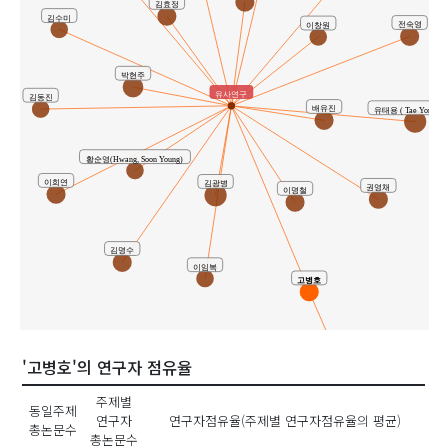
김효정
김수미
전숙영
이창원
박현주
유사연구
김동진
배유진
유태용 ( Tae Yong Yoo
황순영(Hwang, Soon Young)
이희연
김광병
권영채
이명철
김명수
이임복
고병호
'고병호'의 연구자 점유율
공동연구
주제별
동일주제
연구자
연구자점유율(주제별 연구자점유율의 평균)
총논문수
총논문수