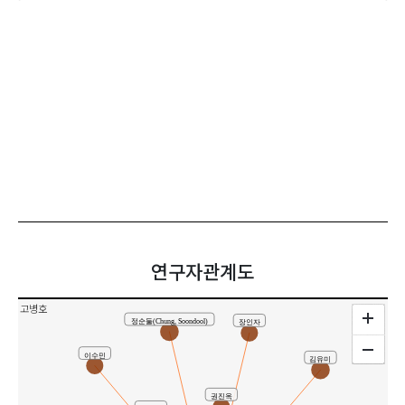
연구자관계도
고병호
정순둘(Chung, Soondool)
장인자
이수민
김유미
권진옥