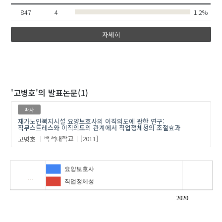
847
4
1.2%
자세히
'고병호'
의 발표논문(1)
박사
재가노인복지시설 요양보호사의 이직의도에 관한 연구:
직무스트레스와 이직의도의 관계에서 직업정체성의 조절효과
고병호
백석대학교
[2011]
요양보호사
…
직업정체성
2020