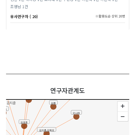
조영남
1건
유사연구자 ( 20)
※활용도순 상위 20명
이선욱
이선욱
김환
연구자관계도
권혁철
우민정
김지훈
김환
강욱모
오나래
김경호
김지훈,강욱모