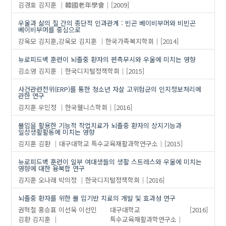
김경호
김지훈
韓國老年學會
[2009]
우울과 삶의 질 간의 종단적 인과관계 : 빈곤 베이비부머와 비빈곤
베이비부머를 중심으로
강욱모
김지훈,강욱모
김지훈
한국가족복지학회
[2014]
뉴로피드백 훈련이 뇌졸중 환자의 편측무시와 우울에 미치는 영향
김소영
김지훈
한국디지털정책학회
[2015]
사건관련전위(ERP)를 통한 청소년 자살 고위험군의 인지정보처리에
관한 연구
김지훈
우민정
한국웰니스학회
[2016]
몰입을 활용한 기능적 작업치료가 뇌졸중 환자의 상지기능과
일상생활활동에 미치는 영향
김지훈
김환
대구대학교 특수교육재활과학연구소
[2015]
뉴로피드백 훈련이 일부 여대생들의 생활 스트레스와 우울에 미치는
영향에 대한 융복합 연구
김지훈
오나래
박의정
한국디지털정책학회
[2016]
뇌졸중 환자를 위한 몰 입기반 치료의 개발 및 효과성 연구
권혁철
홍승표
이선욱
이선민
대구대학교
[2016]
김환
김지훈
특수교육재활과학연구소