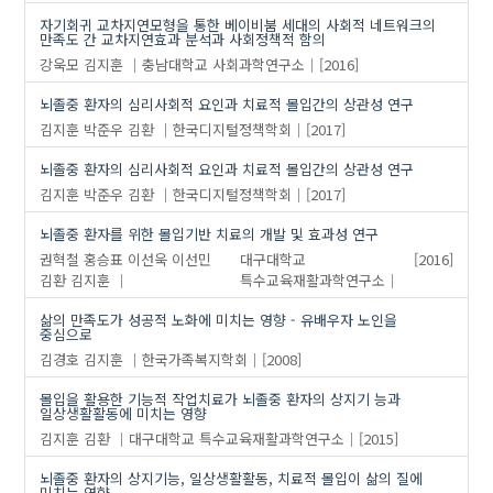
자기회귀 교차지연모형을 통한 베이비붐 세대의 사회적 네트워크의
만족도 간 교차지연효과 분석과 사회정책적 함의
강욱모
김지훈
충남대학교 사회과학연구소
[2016]
뇌졸중 환자의 심리사회적 요인과 치료적 몰입간의 상관성 연구
김지훈
박준우
김환
한국디지털정책학회
[2017]
뇌졸중 환자의 심리사회적 요인과 치료적 몰입간의 상관성 연구
김지훈
박준우
김환
한국디지털정책학회
[2017]
뇌졸중 환자를 위한 몰입기반 치료의 개발 및 효과성 연구
권혁철
홍승표
이선욱
이선민
대구대학교
[2016]
김환
김지훈
특수교육재활과학연구소
삶의 만족도가 성공적 노화에 미치는 영향 - 유배우자 노인을
중심으로
김경호
김지훈
한국가족복지학회
[2008]
몰입을 활용한 기능적 작업치료가 뇌졸중 환자의 상지기 능과
일상생활활동에 미치는 영향
김지훈
김환
대구대학교 특수교육재활과학연구소
[2015]
뇌졸중 환자의 상지기능, 일상생활활동, 치료적 몰입이 삶의 질에
미치는 영향