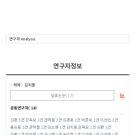
연구자정보
저자
김지훈
발표논문( 17)
공동연구자( 18)
김환
5건
강욱모
2건
권혁철
2건
김경호
2건
박준우
2건
이선민
2건
홍승표
2건
권혁철
1건
김소영
1건
김지훈,강욱모
1건
김환
1건
김환
1건
박의정
1건
오나래
1건
우민정
1건
이선욱
1건
이선욱
1건