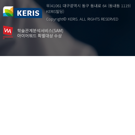
작업치료
ERP
우)41061 대구광역시 동구 동내로 64 (동내동 1119)
재활
Life Satisfactions
KERIS빌딩)
편측무시
Life stress
Copyright© KERIS. ALL RIGHTS RESERVED
N200
Neurofeedback training
P300
Primalcut
Reading Education
Social Network
Suicide
Unity
…
adolescent
convergence
life stress
suicide
계통적 독서
교양/기초 교육
권장도서