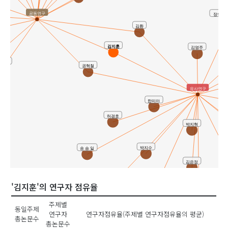
장인실 ( I
공동연구
김환
김영주
김지훈
이선민
권혁철
유사연구
한미아
허경호
박지혁
박지수
송 승 일
김은정
정민예
'김지훈'의 연구자 점유율
김미경
이재신
주제별
동일주제
연구자
연구자점유율(주제별 연구자점유율의 평균)
총논문수
총논문수