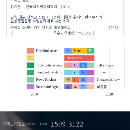
김지훈
한국디지털정책학회
[2018]
편측 경부 신전근 진동 자극법이 뇌졸중 환자의 편측무시와
일상생활활동 수행능력에 미치는 효과
권혁철
조영남
김환
김지훈
대구대학교
[2013]
특수교육재활과학연구소
Healthful status
B.
Neur…
P.
P
Depression
P
Life Satisfactions
U.
A.
Self efficacy
P
longitudinal study
r..
A.
Stroke
Rowe & Khan
베
s.
B.
Therapeutic flow
Successful Aging
삶
뇌
C.
뇌졸중
우울
2010
2020
종단 연구
뉴로…
심리사회적 요인
몰입
C.
자기효능감
상지기능
C.
치료적 몰입
1599-3122
일상생활활동
Convergence
고객센터(평일:09:00~18:00)