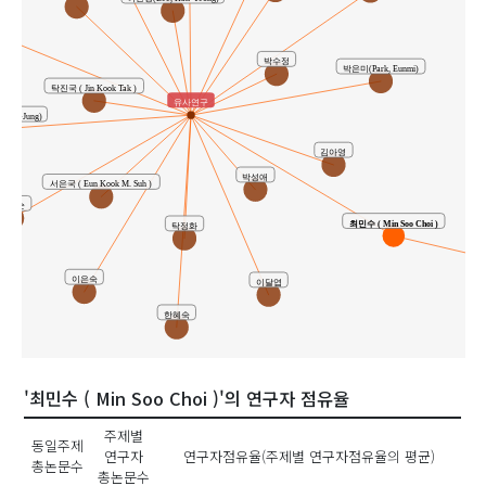
지혜
박수정
박은미(Park, Eunmi)
탁진국 ( Jin Kook Tak )
유사연구
Hee-Jung)
김아영
박성애
서은국 ( Eun Kook M. Suh )
한기순
최민수 ( Min Soo Choi )
탁정화
이은숙
이달엽
한혜숙
'최민수 ( Min Soo Choi )'의 연구자 점유율
주제별
동일주제
연구자
연구자점유율(주제별 연구자점유율의 평균)
총논문수
총논문수