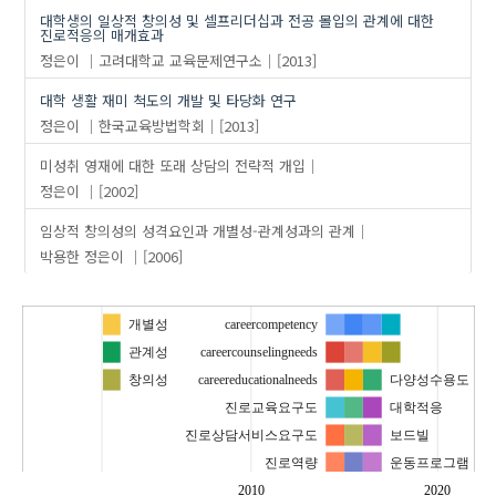
대학생의 일상적 창의성 및 셀프리더십과 전공 몰입의 관계에 대한
진로적응의 매개효과
정은이
고려대학교 교육문제연구소
[2013]
대학 생활 재미 척도의 개발 및 타당화 연구
정은이
한국교육방법학회
[2013]
미성취 영재에 대한 또래 상담의 전략적 개입
정은이
[2002]
임상적 창의성의 성격요인과 개별성-관계성과의 관계
박용한
정은이
[2006]
개별성
careercompetency
관계성
careercounselingneeds
창의성
careereducationalneeds
다양성수용도
진로교육요구도
대학적응
진로상담서비스요구도
보드빌
진로역량
운동프로그램
…
자기주도성
2010
2020