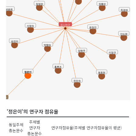
정영란
정황순
변윤희
최경애
유사연구
서영숙
윤정진
안도희
송연자
박향숙
양현주
이정규
홍후조
정은이
원효헌
유민숙
동연구
'정은이'의 연구자 점유율
주제별
박용한
동일주제
연구자
연구자점유율(주제별 연구자점유율의 평균)
총논문수
총논문수