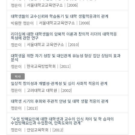
정은이
서울대학교교육연구소
[2006]
대학생들의 교수신뢰와 학습동기 및 대학 생활적응과의 관계
박용한
정은이
서울대학교교육연구소
[2008]
리더십에 대한 대학생들의 암묵적 이론과 창의적 리더의 대학적응
특성에 관한 연구
정은이
서울대학교 교육연구소
[2010]
대학생을 위한 자기 성장 및 대인관계 유능성 향상 집단 상담의 효과
분석
정은이
한국교육방법학회
[2011]
박사
일상적 창의성과 개별성-관계성 및 심리 사회적 적응의 관계
정은이
고려대학교 대학원
[2002]
대학생 시기의 후회와 주관적 안녕 및 대학 생활 적응의 관계
정은이
[2013]
“수업 방해요인에 대한 대학생과 교수의 인식 차이 및 학 습자의
수업방해요인과 수업참여, 만족도와의 관계”
정은이
안암교육학회
[2012]