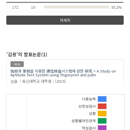
172
10
55.2%
자세히
'김용'
의 발표논문(1)
박사
指紋과 掌紋을 이용한 適性檢査시스템에 관한 硏究 = A Study on
Aptitude Test System using fingerprint and palm
김용
동신대학교 대학원
[2019]
다중능력
선천성검사
성향
성향별대인관계
적성검사