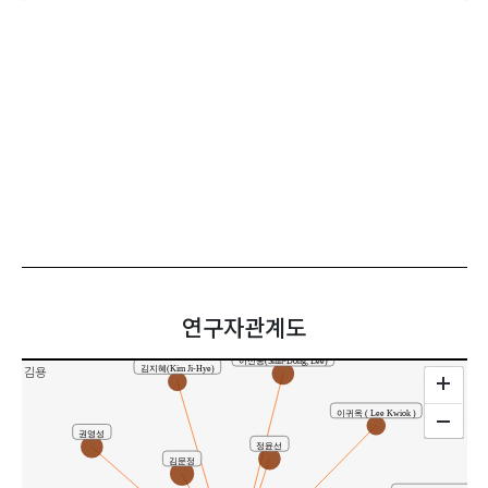
연구자관계도
이신동(Shin-Dong, Lee)
김용
김지혜(Kim Ji-Hye)
이귀옥 ( Lee Kwiok )
권영성
정윤선
김문정