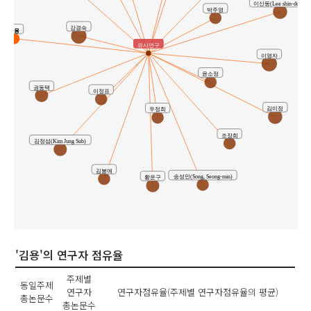
이신동(Lee shin-dong)
박주영
강경숙
김용
유사연구
이영자
윤소정
권동택
이정표
김미정
우정희
조장희
김정섭(Kim Jung Sub)
김봉애
송성민(Song, Seong-min)
황운구
'김용'의 연구자 점유율
주제별
동일주제
연구자
연구자점유율(주제별 연구자점유율의 평균)
총논문수
총논문수