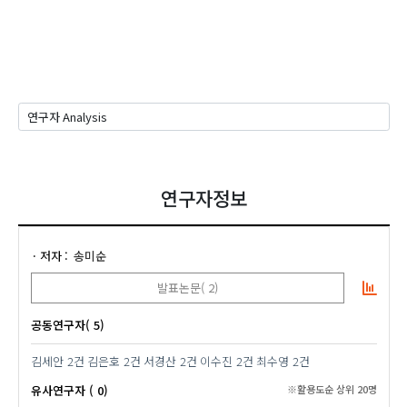
연구자정보
저자
송미순
발표논문( 2)
공동연구자( 5)
김세안
2건
김은호
2건
서경산
2건
이수진
2건
최수영
2건
유사연구자 ( 0)
※활용도순 상위 20명