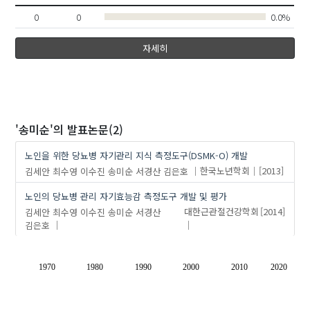
0
0
0.0%
자세히
'송미순'
의 발표논문(2)
노인을 위한 당뇨병 자기관리 지식 측정도구(DSMK-O) 개발
김세안
최수영
이수진
송미순
서경산
김은호
한국노년학회
[2013]
노인의 당뇨병 관리 자기효능감 측정도구 개발 및 평가
김세안
최수영
이수진
송미순
서경산
대한근관절건강학회
[2014]
김은호
1970
1980
1990
2000
2010
2020