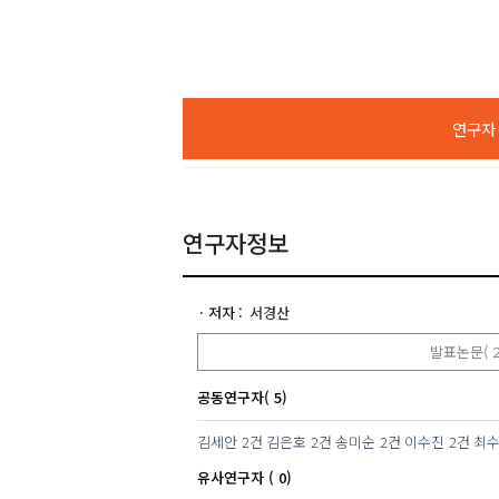
연구자 A
연구자정보
저자
서경산
발표논문( 2
공동연구자( 5)
김세안
2건
김은호
2건
송미순
2건
이수진
2건
최
유사연구자 ( 0)