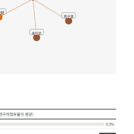
경산
최수영
송미순
연구자점유율의 평균)
0.0%