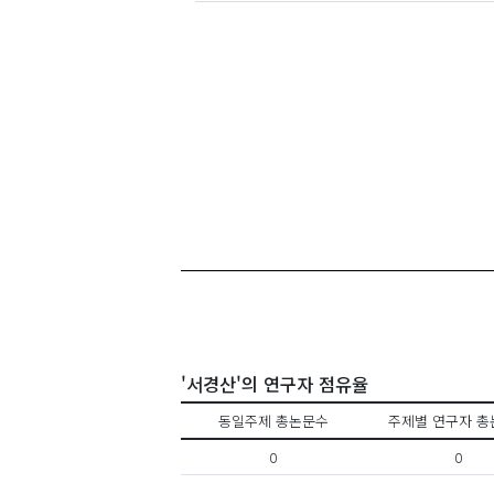
'서경산'의 연구자 점유율
동일주제 총논문수
주제별 연구자 총
0
0