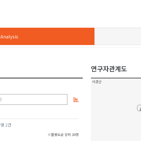
nalysis
연구자관계도
서경산
)
수영
2건
※활용도순 상위 20명