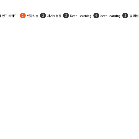
 연구 키워드 :
인공지능
자기효능감
Deep Learning
deep learning
딥 러닝