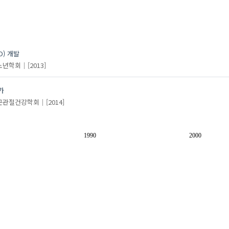
) 개발
노년학회
[2013]
가
근관절건강학회
[2014]
1990
2000