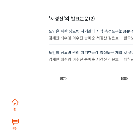
'서경산'
의 발표논문(2)
노인을 위한 당뇨병 자기관리 지식 측정도구(DSMK-O
김세안
최수영
이수진
송미순
서경산
김은호
한국
노인의 당뇨병 관리 자기효능감 측정도구 개발 및 평
김세안
최수영
이수진
송미순
서경산
김은호
대한
1970
1980
홈
알림