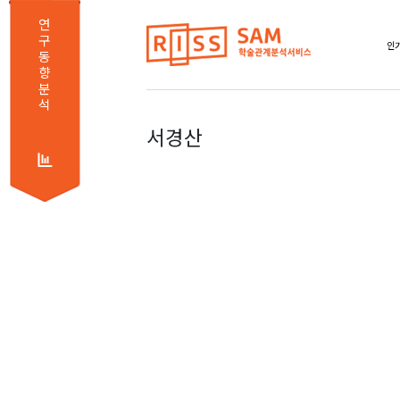
연
구
인기
동
향
분
석
서경산