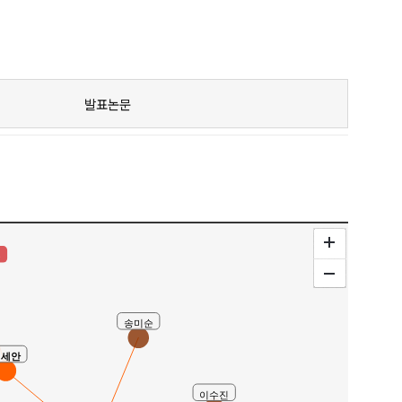
발표논문
구
송미순
김세안
이수진