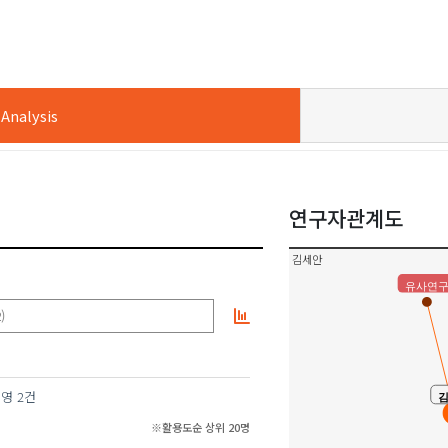
nalysis
연구자관계도
김세안
유사연
)
수영
2건
※활용도순 상위 20명