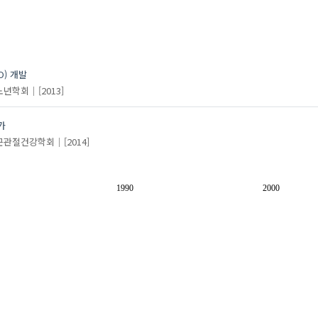
) 개발
노년학회
[2013]
가
근관절건강학회
[2014]
1990
2000