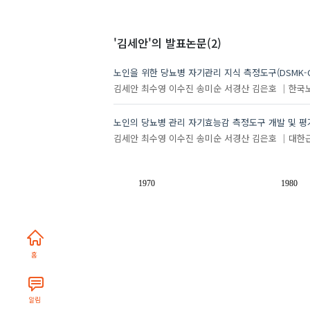
'김세안'
의 발표논문(2)
노인을 위한 당뇨병 자기관리 지식 측정도구(DSMK-O
김세안
최수영
이수진
송미순
서경산
김은호
한국
노인의 당뇨병 관리 자기효능감 측정도구 개발 및 평
김세안
최수영
이수진
송미순
서경산
김은호
대한
1970
1980
홈
알림