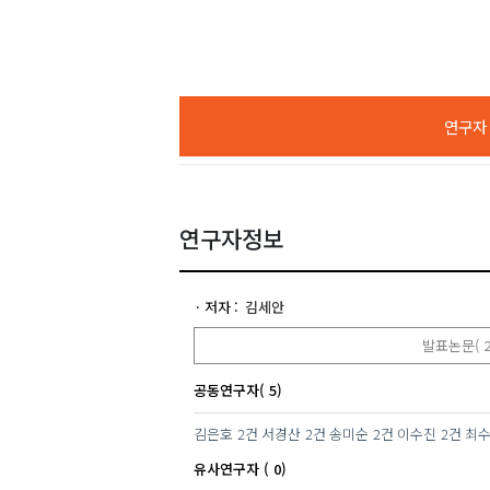
연구자 A
연구자정보
저자
김세안
발표논문( 2
공동연구자( 5)
김은호
2건
서경산
2건
송미순
2건
이수진
2건
최
유사연구자 ( 0)