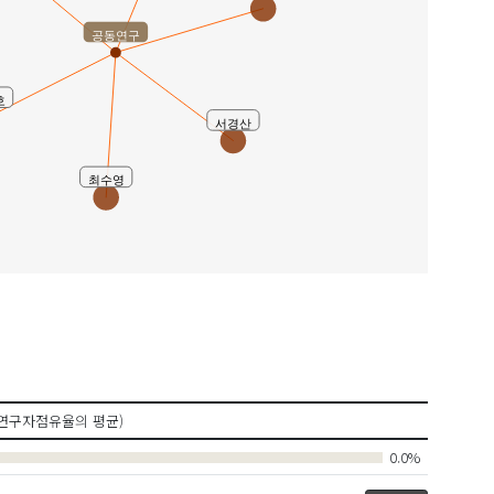
공동연구
호
서경산
최수영
연구자점유율의 평균)
0.0%