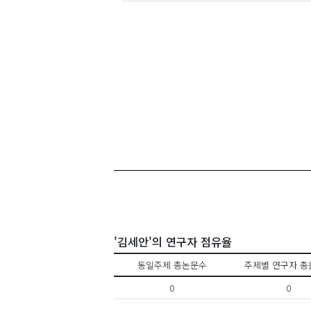
'김세안'의 연구자 점유율
동일주제 총논문수
주제별 연구자 총
0
0