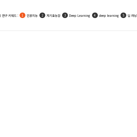
 연구 키워드 :
인공지능
자기효능감
Deep Learning
deep learning
딥 러닝