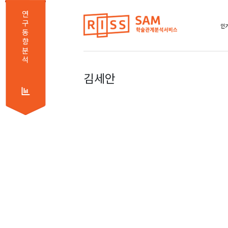
연
구
인기
동
향
분
석
김세안