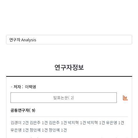
연구자정보
저자
이택영
발표논문( 2)
공동연구자( 9)
김경미
2건
김은주
1건
김은주
1건
박지혁
1건
박지혁
1건
유은영
1건
유은영
1건
정민예
1건
정민예
1건