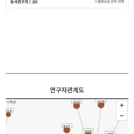
유사연구자 ( 20)
※활용도순 상위 20명
연구자관계도
이택영
박지혁
김은정
박재국
유은영
홍성두
신
유은영
오현주