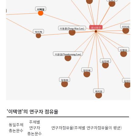
이택영
연구
이미숙
유사연구
이동훈(Dong-Hun Lee)
박지혁
주
이향숙
이윤경(Yoonkyoung Lee)
심진예
정민예
정현희
김언아
곽지영
'이택영'의 연구자 점유율
주제별
동일주제
연구자
연구자점유율(주제별 연구자점유율의 평균)
총논문수
총논문수