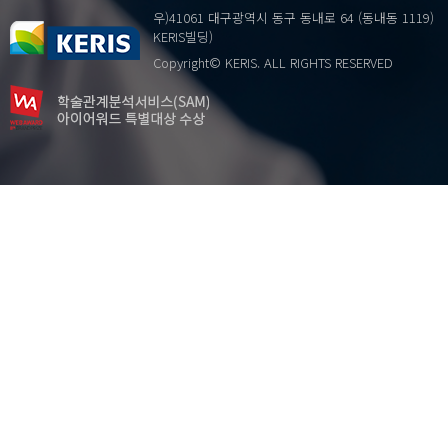
poverty profile
우)41061 대구광역시 동구 동내로 64 (동내동 1119)
poverty re-entry
KERIS빌딩)
socialist health care
Copyright© KERIS. ALL RIGHTS RESERVED
strategy
the disabled
working poor
…
구성 타당도
근로빈곤
독일의사협회
빈곤동태성
빈곤영향요인
빈곤이력
빈곤재진입
신뢰도
의료분쟁
의료분쟁조정법
이산시간위험모델
장애인