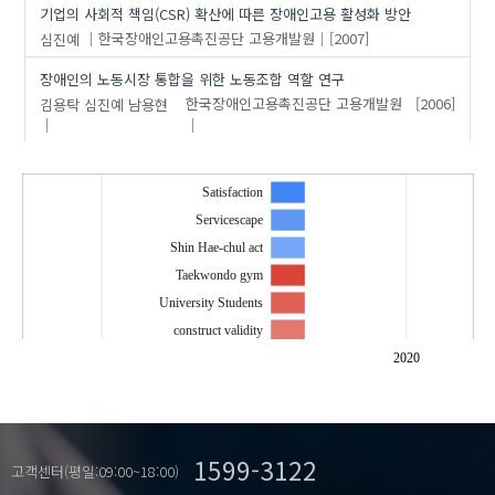
기업의 사회적 책임(CSR) 확산에 따른 장애인고용 활성화 방안
심진예
한국장애인고용촉진공단 고용개발원
[2007]
장애인의 노동시장 통합을 위한 노동조합 역할 연구
김용탁
심진예
남용현
한국장애인고용촉진공단 고용개발원
[2006]
Satisfaction
Servicescape
Shin Hae-chul act
Taekwondo gym
University Students
construct validity
criterion-related validity
2020
discrete-timehazardanalysis
natural therapies
poverty determinants
1599-3122
poverty dynamics
고객센터(평일:09:00~18:00)