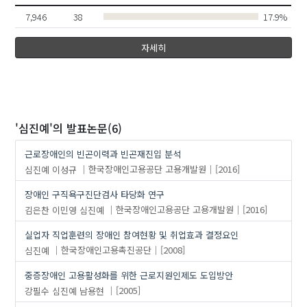
7,946
38
17.9%
자세히
'심진예'
의 발표논문(6)
근로장애인의 빈곤이력과 빈곤재진입 분석
심진예
이성규
한국장애인고용공단 고용개발원
[2016]
장애인 구직욕구진단검사 타당화 연구
김은찬
이민영
심진예
한국장애인고용공단 고용개발원
[2016]
실업자 직업훈련의 장애인 참여현황 및 취업효과 결정요인
심진예
한국장애인고용촉진공단
[2008]
중증장애인 고용활성화를 위한 근로지원인제도 도입방안
강필수
심진예
남용현
[2005]