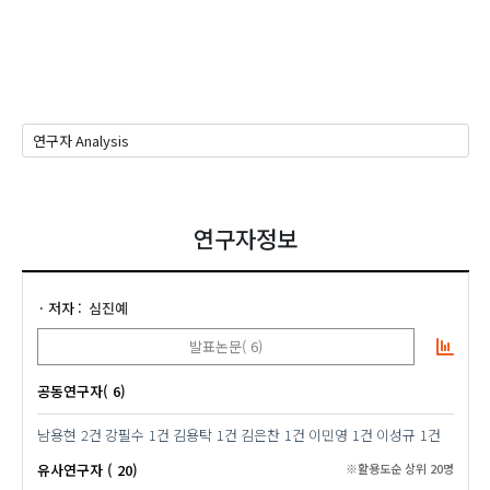
연구자정보
저자
심진예
발표논문( 6)
공동연구자( 6)
남용현
2건
강필수
1건
김용탁
1건
김은찬
1건
이민영
1건
이성규
1건
유사연구자 ( 20)
※활용도순 상위 20명