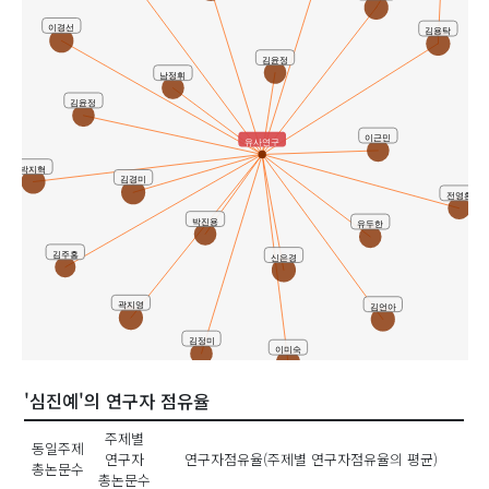
이경선
김용탁
김윤정
남정휘
김윤정
이근민
유사연구
박지혁
김경미
전영환
박진용
유두한
김주홍
신은경
곽지영
김언아
김정미
이미숙
'심진예'의 연구자 점유율
주제별
동일주제
연구자
연구자점유율(주제별 연구자점유율의 평균)
총논문수
총논문수