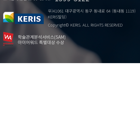
…
Audit Fee
우)41061 대구광역시 동구 동내로 64 (동내동 1119)
Goodwill
KERIS빌딩)
IFRS
Copyright© KERIS. ALL RIGHTS RESERVED
Intangible assets
unlisted companies
감사보수
국제회계기준
무형자산
비상장기업
영업권
원가의 비대칭성