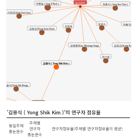
유사연구
박종일 ( Jong Il Park )
최종서 ( Jong Seo Choi )
이장건(Jang Gun Lee)
허봉구(Bong 
정경수
천정애
김동순(Dong Soon Kim)
김명종(Kim, Myoung-Jong)
김정교(Jeong Kyo Ki
허기영
김용식 ( Yong Shik Kim )
홍용식(Yong Sik Hong)
ang)
공동연구
'김용식 ( Yong Shik Kim )'의 연구자 점유율
조상민 ( Sang Min Cho )
훈(Sang Hun Park)
주제별
동일주제
연구자
연구자점유율(주제별 연구자점유율의 평균)
총논문수
강선아 ( Sun A Kang )
김윤진(Yoon Jin Kim)
총논문수