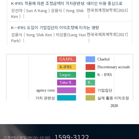
K-IFRS 적용에 따른 조정금액의 가치관련성: 대리인 비용 중심으로
강선아 ( Sun A Kang )
김용식 ( Yong Shik
한국회계정보학회
[2015]
Kim )
K－IFRS 도입이 기업집단의 이익조정에 미치는 영향
김용식 ( Yong Shik Kim )
박상훈(Sang Hun
한국국제회계학회
[2017]
Park)
GAAPA…
Chaebol
K-IFRS
Discretionary accruals
Largest…
K－IFRS
Value R…
R..
agency costs
기업집단
가치 관련성
실제 활동 이익조정
대리인 비용
재량적 발생액
2020
대주주 지분율
한국채택국제회계기준
조정금액
한국채택국제회계기준
1599-3122
Asymmetric Cost Behavior
고객센터(평일:09:00~18:00)