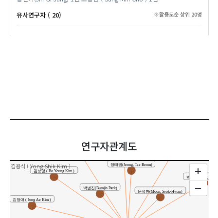
유사연구자 ( 20)
※활용도순 상위 20명
정주영(Joo Young Jung)
연구자관계도
최종서 ( Jong Seo Choi )
홍창목
김용식 ( Yong Shik Kim )
정태범(Jeong, Tae Beom)
김보영 ( Bo Young Kim )
박범진(Park, Bumji
박범진(Bumjin Park)
문석환(Moon, Seok-Hwan)
김정애 ( Jung Ae Kim )