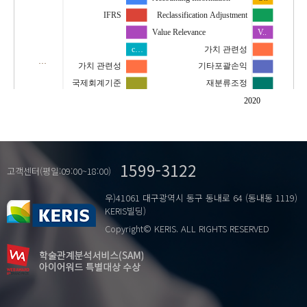
IFRS
Reclassification Adjustment
Value Relevance
V..
c…
가치 관련성
…
가치 관련성
기타포괄손익
국제회계기준
재분류조정
연결재무제표
2020
회계정보
1599-3122
고객센터(평일:09:00~18:00)
우)41061 대구광역시 동구 동내로 64 (동내동 1119)
KERIS빌딩)
Copyright© KERIS. ALL RIGHTS RESERVED