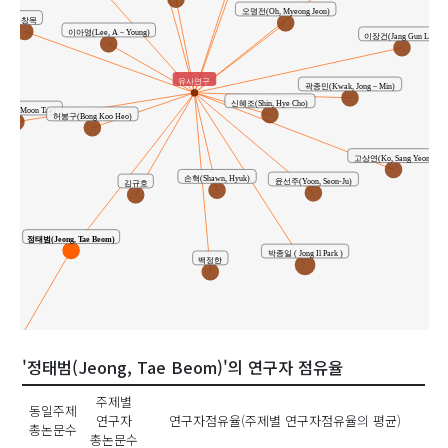
오명전(Oh, Myeong Jeon)
홍창목
이아영(Lee, A－Young)
이장건(Jang Gun Lee)
유사연구
곽종민(Kwak, Jong－Min)
신혜조(Shin, Hye Cho)
im, Moon Tae)
허봉구(Bong Koo Heo)
고상연(Ko, Sang Yeon)
손혁(Shawn, Hyuk)
윤선주(Yoon, Seon-Ju)
김규호
정태범(Jeong, Tae Beom)
박종일 ( Jong Il Park )
백정한
공동연구
'정태범(Jeong, Tae Beom)'의 연구자 점유율
주제별
동일주제
연구자
연구자점유율(주제별 연구자점유율의 평균)
박홍조(Park Hong-Jo)
총논문수
총논문수