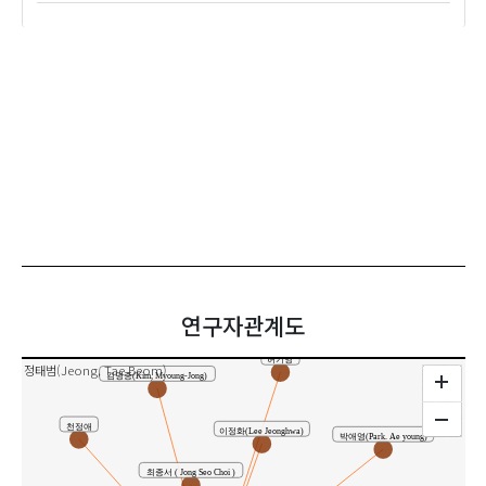
연구자관계도
허기영
정태범(Jeong, Tae Beom)
김명종(Kim, Myoung-Jong)
천정애
이정화(Lee Jeonghwa)
박애영(Park. Ae young)
최종서 ( Jong Seo Choi )