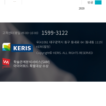
…
반공
자유민주주의
2020
정체성
칼빈주의
한국 기독교
1599-3122
고객센터(평일:09:00~18:00)
우)41061 대구광역시 동구 동내로 64 (동내동 1119)
KERIS빌딩)
Copyright© KERIS. ALL RIGHTS RESERVED