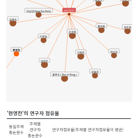
유사연구
박상언(Sang-Eon Park)
김혜숙
홍애령
방은영
손경원
이희영
현영찬
박선숙
이병준
정창우
성열관
홍후조 ( Hoo Jo Hong )
'현영찬'의 연구자 점유율
주제별
동일주제
연구자
연구자점유율(주제별 연구자점유율의 평균)
총논문수
총논문수