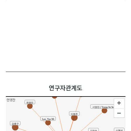
연구자관계도
전혜정 ( Hey Jung Jun )
이은진(Eun Jin Lee)
현영찬
최명민
서영진 ( Young Jin Seo )
이현주
Lee, Yun Mi
강종구
신현석
김정숙