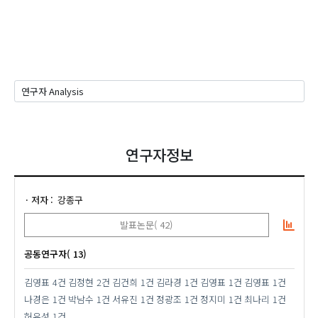
연구자정보
저자
강종구
발표논문( 42)
공동연구자( 13)
김영표
4건
김정현
2건
김건희
1건
김라경
1건
김영표
1건
김영표
1건
나경은
1건
박남수
1건
서유진
1건
정광조
1건
정지미
1건
최나리
1건
허유성
1건