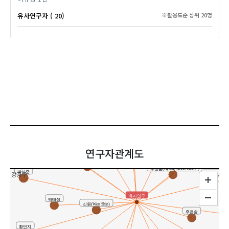
유사연구자 ( 20)
※활용도순 상위 20명
이재현
고광화
방요순
문종훈(Jong Hoon Moon)
Choi, Jin-Young
최진영
연구자관계도
최진영(Choi Jin-Young)
우병훈(Byung-Hoon Woo)
박신준
강종구
설정덕(Jeong-D
유사연구
박태성
신원(Won Shin)
주은솔
황민지