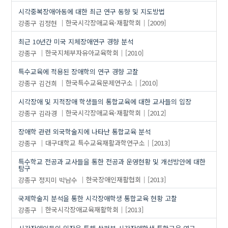
시각중복장애아동에 대한 최근 연구 동향 및 지도방법
강종구
김정현
한국시각장애교육·재활학회
[2009]
최근 10년간 미국 지체장애연구 경향 분석
강종구
한국지체부자유아교육학회
[2010]
특수교육에 적용된 장애학의 연구 경향 고찰
강종구
김건희
한국특수교육문제연구소
[2010]
시각장애 및 지적장애 학생들의 통합교육에 대한 교사들의 입장
강종구
김라경
한국시각장애교육·재활학회
[2012]
장애학 관련 외국학술지에 나타난 통합교육 분석
강종구
대구대학교 특수교육재활과학연구소
[2013]
특수학교 전공과 교사들을 통한 전공과 운영현황 및 개선방안에 대한
탐구
강종구
정지미
박남수
한국장애인재활협회
[2013]
국제학술지 분석을 통한 시각장애학생 통합교육 현황 고찰
강종구
한국시각장애교육재활학회
[2013]