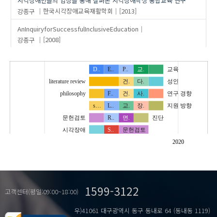
시각장애인들의 입장을 통해 살펴본 시각장애학생 통합교육 연구
강종구
한국시각장애교육재활학회
[2013]
AnInquiryforSuccessfulInclusiveEducation
강종구
[2008]
D..
E..
P..
교.
교육
literature review
건.
다.
성인
philosophy
F..
건.
사.
연구 경향
s…
L..
교.
장.
지원 방향
문헌검토
R..
면.
진단
시각장애
S..
문헌검토
연구 경향
S..
시.
특성
2020
장애학
S..
아.
특수교육
철학
S..
장.
학교급
특수교육학
U..
참.
학습장애
1599-3122
learning
치주 병원균
고객센터(평일:09:00~18:00)
schooling
학생
우)41061 대구광역시 동구 동내로 64 (동내동 1119)
교육자