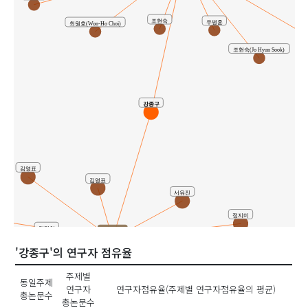
조현숙
우병훈
최원호(Won-Ho Choi)
이
조현숙(Jo Hyun Sook)
강종구
김영표
김영표
서유진
정지미
김정현
공동연구
'강종구'의 연구자 점유율
김영표
김건희
주제별
나경은
동일주제
연구자
연구자점유율(주제별 연구자점유율의 평균)
정광조
총논문수
총논문수
김라경