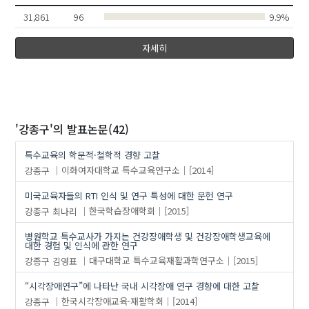
박남수
31,861
96
9.9%
최나리
자세히
'강종구'
의 발표논문(42)
특수교육의 학문적·철학적 경향 고찰
강종구
이화여자대학교 특수교육연구소
[2014]
미국교육자들의 RTI 인식 및 연구 특성에 대한 문헌 연구
강종구
최나리
한국학습장애학회
[2015]
병원학교 특수교사가 가지는 건강장애학생 및 건강장애학생교육에
대한 경험 및 인식에 관한 연구
강종구
김영표
대구대학교 특수교육재활과학연구소
[2015]
“시각장애연구”에 나타난 국내 시각장애 연구 경향에 대한 고찰
강종구
한국시각장애교육·재활학회
[2014]