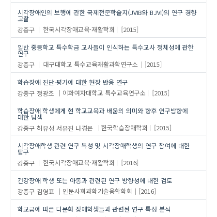
시각장애인의 보행에 관한 국제전문학술지(JVIB와 BJVI)의 연구 경향
고찰
강종구
한국시각장애교육·재활학회
[2015]
일반 중등학교 특수학급 교사들이 인식하는 특수교사 정체성에 관한
연구
강종구
대구대학교 특수교육재활과학연구소
[2015]
학습장애 진단·평가에 대한 현장 반응 연구
강종구
정광조
이화여자대학교 특수교육연구소
[2015]
학습장애 학생에게 현 학교교육과 배움의 의미와 향후 연구방향에
대한 탐색
강종구
허유성
서유진
나경은
한국학습장애학회
[2015]
시각장애학생 관련 연구 특성 및 시각장애학생의 연구 참여에 대한
탐구
강종구
한국시각장애교육·재활학회
[2016]
건강장애 학생 또는 아동과 관련된 연구 방향성에 대한 검토
강종구
김영표
인문사회과학기술융합학회
[2016]
학교급에 따른 다문화 장애학생들과 관련된 연구 특성 분석