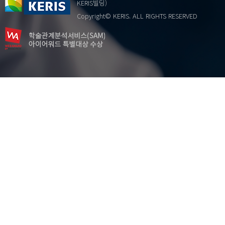
KERIS빌딩)
국제전문학술지
Copyright© KERIS. ALL RIGHTS RESERVED
문헌 분석
문헌 연구
…
미국
배움
병원학교，건강장애
보행
심층면담
일반학교
정체성
중재반응(RTI)모델
진단 · 평가
특수교사
특수교육
특수교육지원센터
포커스 그룹 면담
학교교육
학습부진