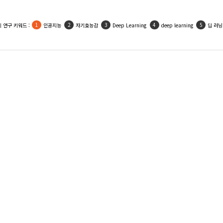
 연구 키워드 :
인공지능
자기효능감
Deep Learning
deep learning
딥 러닝