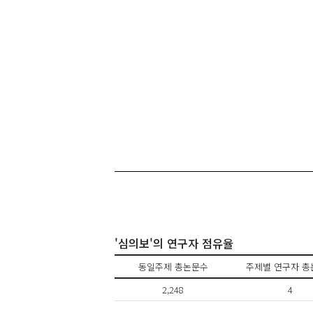
'심의보'의 연구자 점유율
동일주제 총논문수
주제별 연구자 총
2,248
4