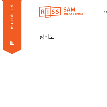
연
구
인기
동
향
분
석
심의보