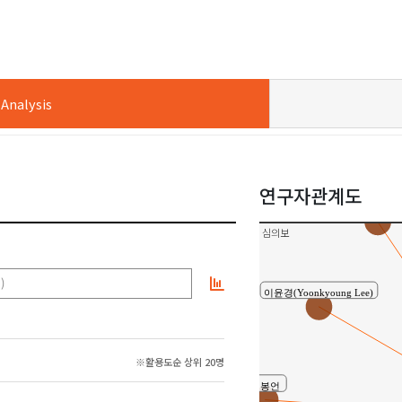
nalysis
연구자관계도
원효헌
심의보
)
이윤경(Yoonkyoung Lee)
※활용도순 상위 20명
서봉언