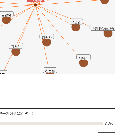
유사연구
김갑숙
유은영
박원우(Won-Woo Park)
김영환
김경식
이대식
천성문
의보
연구자점유율의 평균)
8.3%