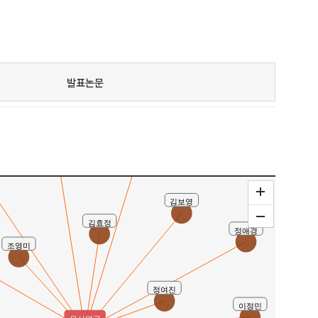
발표논문
이재호
김광수
김보영
김효정
정애경
조영미
정여진
이정민