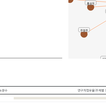
홍성두
주영주
심
논문수
연구자점유율(주제별 
공동연구