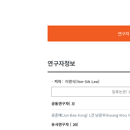
연구자 A
연구자정보
저자
이연식(Yon-Sik Lee)
발표논문( 1
공동연구자( 3)
공준배(Jun-Bea Kong)
1건
남광우(Kwang-Woo 
유사연구자 ( 20)