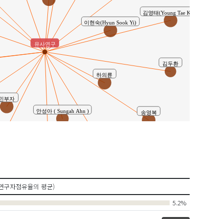
김영태(Young Tae Kim)
이현숙(Hyun Sook Yi)
유사연구
김두환
하의륜
민부자
안성아 ( Sungah Ahn )
송영복
김선웅
남혜진(Nam, Hye jin)
연구자점유율의 평균)
5.2%