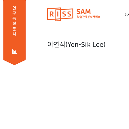
연
구
인기
동
향
분
석
이연식(Yon-Sik Lee)