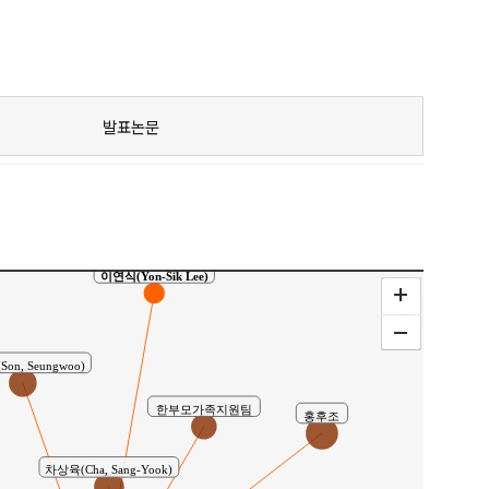
석(Min-Seok Jang)
공준배(Jun-Bea Kong)
공동연구
발표논문
이연식(Yon-Sik Lee)
on, Seungwoo)
한부모가족지원팀
홍후조
차상육(Cha, Sang-Yook)