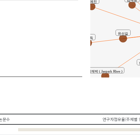
김예진
유선길
류종득
이재박 ( Jaepark Rhee )
김재범
논문수
연구자점유율(주제별 