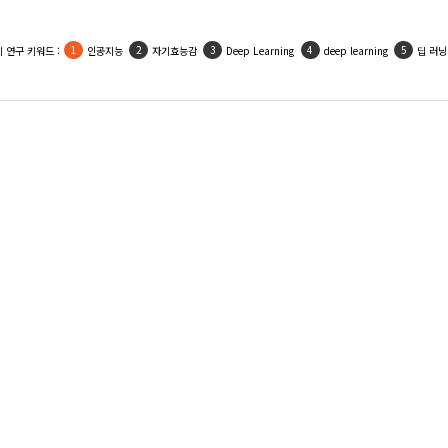
 연구 키워드 :
인공지능
자기효능감
Deep Learning
deep learning
딥 러닝