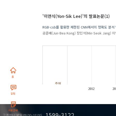
'이연식(Yon-Sik Lee)'
의 발표논문(1)
RGB-csb를 활용한 제한된 CNN에서의 정확도 분석
공준배(Jun-Bea Kong)
장민석(Min-Seok Jang)
이연
홈
주제
2012
20
알림
이용안내
1599-3122
고객센터(평일:09:00~18:00)