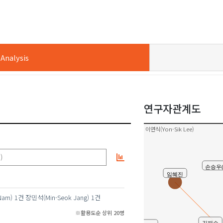
장민
nalysis
연구자관계도
이연식(Yon-Sik Lee)
)
손승우(S
임혜진
Nam)
1건
장민석(Min-Seok Jang)
1건
※활용도순 상위 20명
김재승