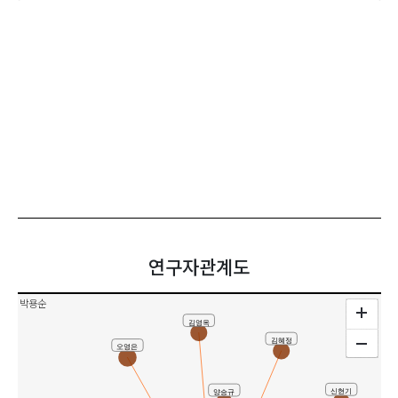
연구자관계도
박용순
김영옥
김혜정
오영은
신현기
양승규