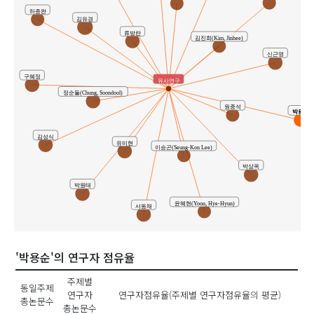
하종완
김유경
류방란
김진희(Kim, Jinhee)
신근영
구혜정
유사연구
정순둘(Chung, Soondool)
원종석
박용순
김성식
유미현
이승곤(Seung-Kon Lee)
박상옥
박원태
윤혜현(Yoon, Hye-Hyun)
서동채
'박용순'의 연구자 점유율
주제별
동일주제
연구자
연구자점유율(주제별 연구자점유율의 평균)
총논문수
총논문수