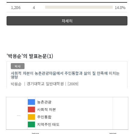
1,286
4
14.8%
자세히
'박용순'
의 발표논문(1)
박사
사회적 자본이 농촌관광마을에서 주민통합과 삶의 질 만족에 미치는
영향
박용순
경기대학교 일반대학원
[2009]
농촌관광
사회적 자본
…
주민통합
지역주민 태도