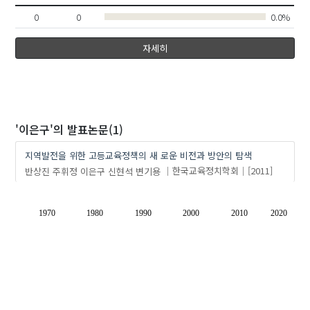
0
0
0.0%
자세히
'이은구'
의 발표논문(1)
지역발전을 위한 고등교육정책의 새 로운 비전과 방안의 탐색
반상진
주휘정
이은구
신현석
변기용
한국교육정치학회
[2011]
1970
1980
1990
2000
2010
2020