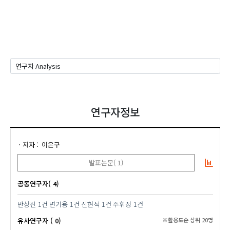
연구자정보
저자
이은구
발표논문( 1)
공동연구자( 4)
반상진
1건
변기용
1건
신현석
1건
주휘정
1건
유사연구자 ( 0)
※활용도순 상위 20명