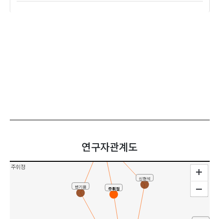
반상진
신
이은구
공동연구
연구자관계도
주휘정
신현석
변기용
주휘정