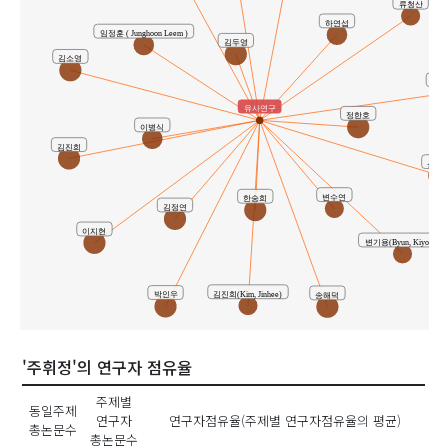
류청산
하연섭
임정훈 ( Junghoon Leem )
김두영
김소영
이용
유사연구
정한호
이병식
김진희
신종
변수연
한숭희
김정연
이지현
변기용(Byun, Kiyong)
박인우
김진희(Kim, Jinhee)
송해덕
'주휘정'의 연구자 점유율
주제별
동일주제
연구자
연구자점유율(주제별 연구자점유율의 평균)
총논문수
총논문수