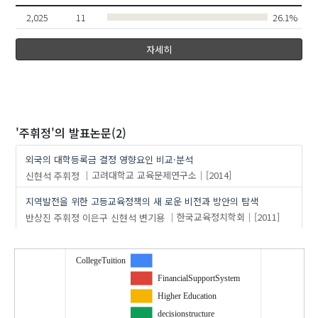
2,025
11
26.1%
자세히
'주휘정'
의 발표논문(2)
외국의 대학등록금 결정 영향요인 비교·분석
신현석
주휘정
고려대학교 교육문제연구소
[2014]
지역발전을 위한 고등교육정책의 새 로운 비전과 방안의 탐색
반상진
주휘정
이은구
신현석
변기용
한국교육정치학회
[2011]
CollegeTuition
FinancialSupportSystem
Higher Education
decisionstructure