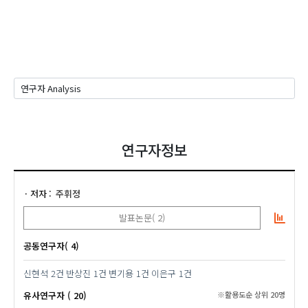
연구자정보
저자
주휘정
발표논문( 2)
공동연구자( 4)
신현석
2건
반상진
1건
변기용
1건
이은구
1건
유사연구자 ( 20)
※활용도순 상위 20명