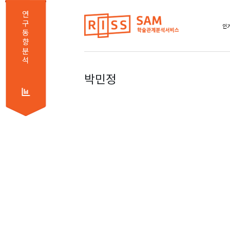
연
구
인기
동
향
분
석
박민정