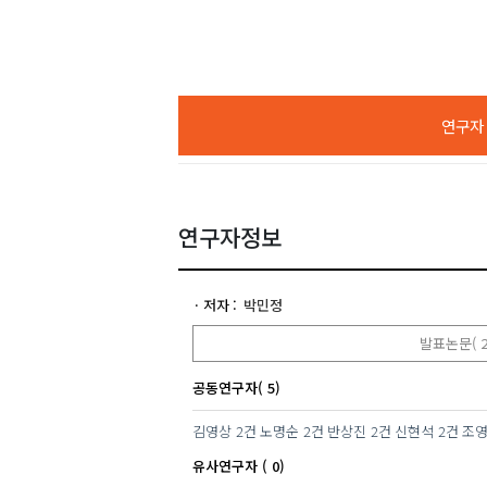
연구자 A
연구자정보
저자
박민정
발표논문( 2
공동연구자( 5)
김영상
2건
노명순
2건
반상진
2건
신현석
2건
조
유사연구자 ( 0)