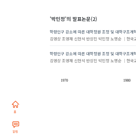
'박민정'
의 발표논문(2)
학령인구 감소에 따른 대학정원 조정 및 대학구조개
김영상
조영재
신현석
반상진
박민정
노명순
한국
학령인구 감소에 따른 대학정원 조정 및 대학구조개혁
김영상
조영재
신현석
반상진
박민정
노명순
한국
1970
1980
홈
알림