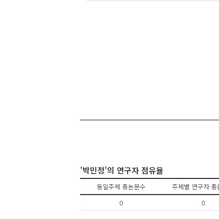
'박민정'의 연구자 점유율
동일주제 총논문수
주제별 연구자 총
0
0