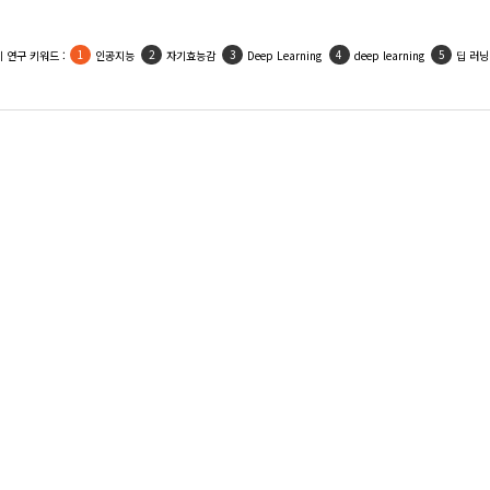
 연구 키워드 :
인공지능
자기효능감
Deep Learning
deep learning
딥 러닝