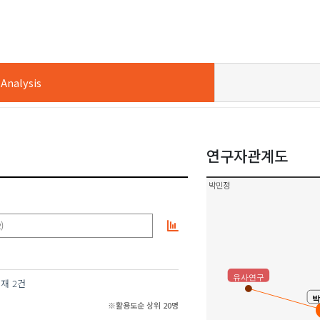
nalysis
연구자관계도
박민정
)
유사연구
영재
2건
※활용도순 상위 20명