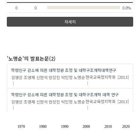
0
0
0.0%
자세히
'노명순'
의 발표논문(2)
학령인구 감소에 따른 대학정원 조정 및 대학구조개혁대책연구
김영상
조영재
신현석
반상진
박민정
노명순
한국교육정치학회
[2013]
학령인구 감소에 따른 대학정원 조정 및 대학구조개혁 대책 연구
김영상
조영재
신현석
반상진
박민정
노명순
한국교육정치학회
[2013]
1970
1980
1990
2000
2010
2020