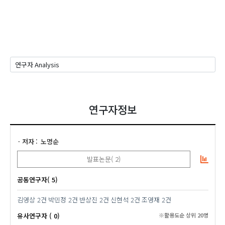
연구자정보
저자
노명순
발표논문( 2)
공동연구자( 5)
김영상
2건
박민정
2건
반상진
2건
신현석
2건
조영재
2건
유사연구자 ( 0)
※활용도순 상위 20명