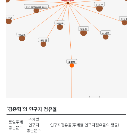
이정은
이진숙(JinSook Lee)
김은경
이장희
박선욱
권용주
이시우
양일호
배명진
김종혁
임연섭
김일곤
백순기
'김종혁'의 연구자 점유율
공동연구
주제별
홍진표
동일주제
연구자
연구자점유율(주제별 연구자점유율의 평균)
총논문수
조일영
총논문수