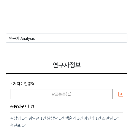
연구자정보
저자
김종혁
발표논문( 1)
공동연구자( 7)
김상엽
1건
김일곤
1건
남상남
1건
백순기
1건
임연섭
1건
조일영
1건
홍진표
1건