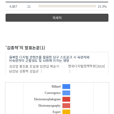
남상남
김상엽
4,687
21
15.3%
자세히
'김종혁'
의 발표논문(1)
융복합 디지털 콘텐츠를 활용한 당구 스트로크 시 숙련자와
비숙련자의 근활성도 및 뇌파에 미치는 영향
김상엽
홍진표
조일영
임연섭
백순기
한국디지털정책학회
[2016]
남상남
김종혁
김일곤
Billiard
Convergence
Electroencephalogram
Electromyography
Expert