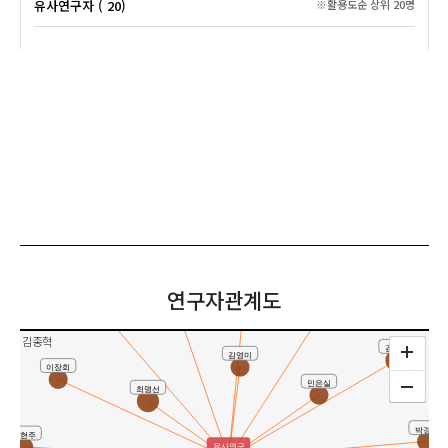
유사연구자 ( 20)
※활용도순 상위 20명
오지은
연구자관계도
김윤영
김경숙
문달주
김종혁
김봉환
김영미
이장희
민은실
최명선
박경희
전현주
유사연구