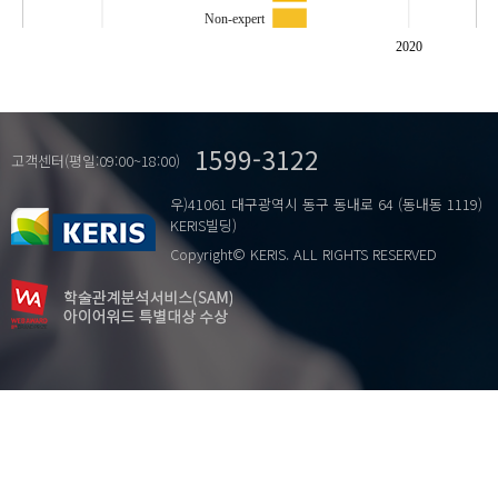
Non-expert
Other-ness
2020
Reverse Genetic Engineering
S..
Stroke
1599-3122
근활성도
고객센터(평일:09:00~18:00)
…
뇌파
우)41061 대구광역시 동구 동내로 64 (동내동 1119)
당구
KERIS빌딩)
비숙련자
Copyright© KERIS. ALL RIGHTS RESERVED
숙련자
스트로크
안드레세라노
유전자변형 음식
융 복합
타자성
히더 듀이-해그 보그