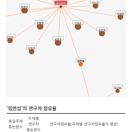
이시우
유사연구
최명선
박경희
용주
김봉환
이정은
김윤영
오지은
김경숙
전현주
임연섭
김상엽
공동연구
남상남
김
'임연섭'의 연구자 점유율
백순기
주제별
동일주제
연구자
연구자점유율(주제별 연구자점유율의 평균)
조일영
총논문수
총논문수
김일곤