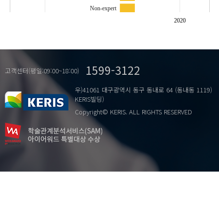
Non-expert
Other-ness
2020
Reverse Genetic Engineering
S..
Stroke
1599-3122
근활성도
고객센터(평일:09:00~18:00)
…
뇌파
우)41061 대구광역시 동구 동내로 64 (동내동 1119)
당구
KERIS빌딩)
비숙련자
Copyright© KERIS. ALL RIGHTS RESERVED
숙련자
스트로크
안드레세라노
유전자변형 음식
융 복합
타자성
히더 듀이-해그 보그