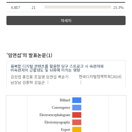
홍진표
4,687
21
15.3%
자세히
'임연섭'
의 발표논문(1)
융복합 디지털 콘텐츠를 활용한 당구 스트로크 시 숙련자와
비숙련자의 근활성도 및 뇌파에 미치는 영향
김상엽
홍진표
조일영
임연섭
백순기
한국디지털정책학회
[2016]
남상남
김종혁
김일곤
Billiard
Convergence
Electroencephalogram
Electromyography
Expert