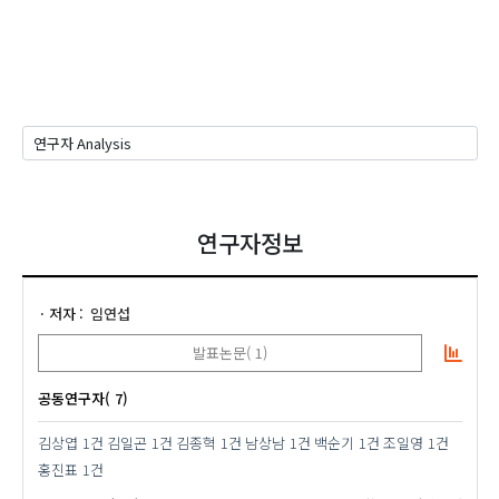
연구자정보
저자
임연섭
발표논문( 1)
공동연구자( 7)
김상엽
1건
김일곤
1건
김종혁
1건
남상남
1건
백순기
1건
조일영
1건
홍진표
1건