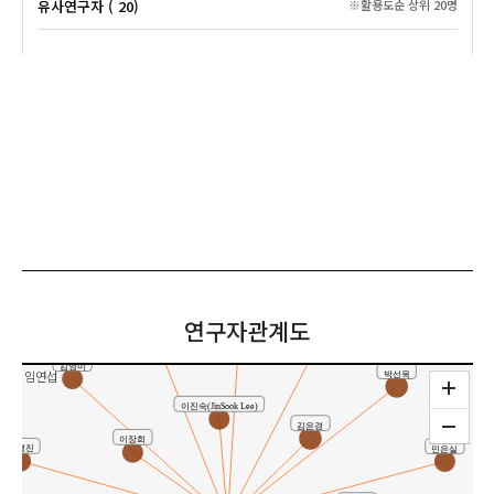
유사연구자 ( 20)
※활용도순 상위 20명
문달주
연구자관계도
이장희
양일호
김영미
임연섭
박선욱
이진숙(JinSook Lee)
김은경
이장희
배명진
민은실