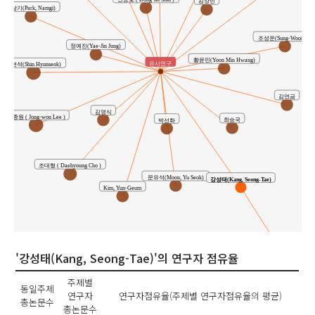
김상민
박남기(Park, Namgi)
조성운(Sung-Woon Jo)
정예진(Yae-Jin Jung)
황윤민(Yoon Min Hwang)
유사연구
신현석(Shin Hyunseok)
김연금
김영식
이종원 ( Jong-won Lee )
최승국
박선화
조대형 ( Daehyoung Cho )
문유석(Moon, Yu Seok)
강성태(Kang, Seong-Tae)
Kim, Yun-Geum
공동연구
'강성태(Kang, Seong-Tae)'의 연구자 점유율
주제별
동일주제
연구자
연구자점유율(주제별 연구자점유율의 평균)
총논문수
총논문수