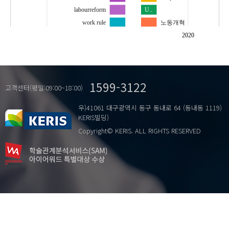
labourreform
U..
work rule
노동개혁
…
근로시간
노동존중
2020
노동개혁
사회보장개혁
일반해고
사회보험의 보장성
취업규칙
사회보험의 보편성
1599-3122
사회보험의 지속성
고객센터(평일:09:00~18:00)
협치
우)41061 대구광역시 동구 동내로 64 (동내동 1119)
KERIS빌딩)
Copyright© KERIS. ALL RIGHTS RESERVED