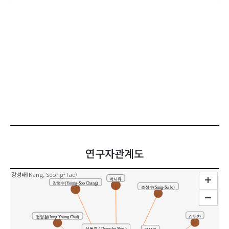
연구자관계도
강성태(Kang, Seong-Tae)
박사유
장영수(Young-Soo Chang)
조성수(Sung-Su Jo)
김두환
정영철(Jung Young Chul)
신동호 ( Dong-ho Shin )