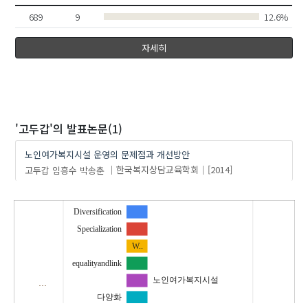
689
9
12.6%
자세히
'고두갑'
의 발표논문(1)
노인여가복지시설 운영의 문제점과 개선방안
고두갑
임흥수
박송춘
한국복지상담교육학회
[2014]
Diversification
Specialization
W..
equalityandlink
노인여가복지시설
…
다양화