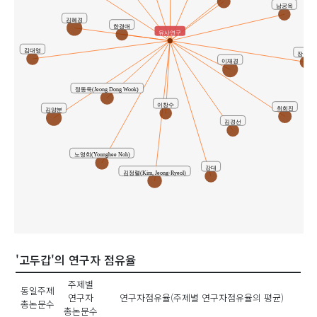
남궁옥
김혜경
한경애
유사연구
김대영
장경현
이재경
정동욱(Jeong Dong Wook)
이창수
최희진
김양분
김경선
노영희(Younghee Noh)
강대
김정렬(Kim, Jeong-Ryeol)
'고두갑'의 연구자 점유율
박
주제별
동일주제
연구자
연구자점유율(주제별 연구자점유율의 평균)
총논문수
총논문수