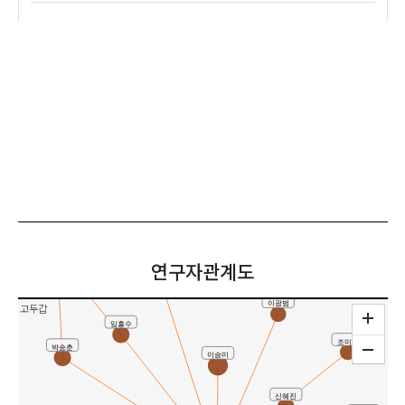
공동연구
연구자관계도
고두갑
이광범
고두갑
임흥수
조미나
박송춘
이승미
신혜진