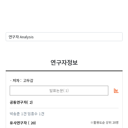
연구자정보
저자
고두갑
발표논문( 1)
공동연구자( 2)
박송춘
1건
임흥수
1건
유사연구자 ( 20)
※활용도순 상위 20명