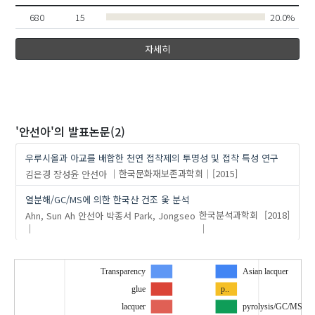
680
15
20.0%
자세히
'안선아'
의 발표논문(2)
우루시올과 아교를 배합한 천연 접착제의 투명성 및 접착 특성 연구
김은경
장성윤
안선아
한국문화재보존과학회
[2015]
열분해/GC/MS에 의한 한국산 건조 옻 분석
Ahn, Sun Ah
안선아
박종서
Park, Jongseo
한국분석과학회
[2018]
Transparency
Asian lacquer
glue
p..
lacquer
pyrolysis/GC/MS