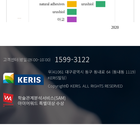
natural adhesives
urushiol
urushiol
…
아교
옻
2020
우루시올
천연 접착제
투명성
1599-3122
고객센터(평일:09:00~18:00)
우)41061 대구광역시 동구 동내로 64 (동내동 1119)
KERIS빌딩)
Copyright© KERIS. ALL RIGHTS RESERVED