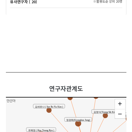
유사연구자 ( 20)
※활용도순 상위 20명
연구자관계도
이재경 ( Jae Kyoung Lee )
황장익
안선아
김새로나 ( Sae Ro Na Kim )
김영식(Young Sik Kim)
윤상오(尹
정경희(Kyunghee Jung)
유혜영 ( Hae Young Ryu )